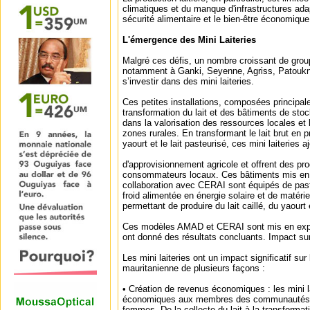
climatiques et du manque d'infrastructures ada
sécurité alimentaire et le bien-être économiq
L'émergence des Mini Laiteries
Malgré ces défis, un nombre croissant de gr
notamment à Ganki, Seyenne, Agriss, Patouk
s’investir dans des mini laiteries.
Ces petites installations, composées principal
transformation du lait et des bâtiments de stoc
dans la valorisation des ressources locales et 
zones rurales. En transformant le lait brut en pr
yaourt et le lait pasteurisé, ces mini laiteries 
d'approvisionnement agricole et offrent des pro
consommateurs locaux. Ces bâtiments mis en
collaboration avec CERAI sont équipés de past
froid alimentée en énergie solaire et de matéri
permettant de produire du lait caillé, du yaourt 
Ces modèles AMAD et CERAI sont mis en expé
ont donné des résultats concluants. Impact su
Les mini laiteries ont un impact significatif sur
mauritanienne de plusieurs façons :
• Création de revenus économiques : les mini l
économiques aux membres des communautés lo
femmes. De la collecte du lait à la transformatio