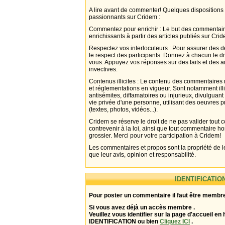
A lire avant de commenter! Quelques dispositions
passionnants sur Cridem :
Commentez pour enrichir : Le but des commentair
enrichissants à partir des articles publiés sur Cri
Respectez vos interlocuteurs : Pour assurer des d
le respect des participants. Donnez à chacun le d
vous. Appuyez vos réponses sur des faits et des 
invectives.
Contenus illicites : Le contenu des commentaires n
et réglementations en vigueur. Sont notamment illi
antisémites, diffamatoires ou injurieux, divulguant
vie privée d'une personne, utilisant des oeuvres p
(textes, photos, vidéos...).
Cridem se réserve le droit de ne pas valider tout
contrevenir à la loi, ainsi que tout commentaire h
grossier. Merci pour votre participation à Cridem!
Les commentaires et propos sont la propriété de l
que leur avis, opinion et responsabilité.
IDENTIFICATIO
Pour poster un commentaire il faut être membre
Si vous avez déjà un accès membre .
Veuillez vous identifier sur la page d'accueil en 
IDENTIFICATION ou bien
Cliquez ICI
.