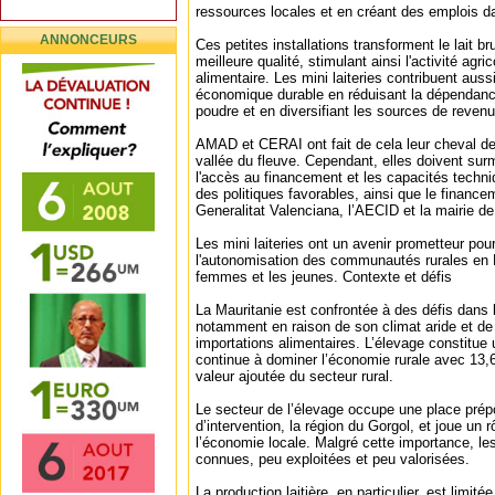
ressources locales et en créant des emplois d
ANNONCEURS
Ces petites installations transforment le lait bru
meilleure qualité, stimulant ainsi l'activité agri
alimentaire. Les mini laiteries contribuent au
économique durable en réduisant la dépendance
poudre et en diversifiant les sources de revenu
AMAD et CERAI ont fait de cela leur cheval de 
vallée du fleuve. Cependant, elles doivent sur
l'accès au financement et les capacités techni
des politiques favorables, ainsi que le financ
Generalitat Valenciana, l’AECID et la mairie 
Les mini laiteries ont un avenir prometteur pour
l'autonomisation des communautés rurales en M
femmes et les jeunes. Contexte et défis
La Mauritanie est confrontée à des défis dans l
notamment en raison de son climat aride et d
importations alimentaires. L’élevage constitue 
continue à dominer l’économie rurale avec 13,
valeur ajoutée du secteur rural.
Le secteur de l’élevage occupe une place prép
d’intervention, la région du Gorgol, et joue un 
l’économie locale. Malgré cette importance, les
connues, peu exploitées et peu valorisées.
La production laitière, en particulier, est limit