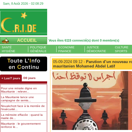
Sam, 8 Août 2026 -
02:08:29
ACCUEIL
Vous êtes 6115 connecté(s) dont 0 membre(s)
SANTÉ
POLITIQUE
ECONOMIE
JUSTICE
CULTURE
HYGIÈNE
GÉNÉRALE
FINANCE
DÉMOCRATIE
SPORTS
05-09-2024 09:12 -
Parution d’un nouveau ro
mauritanien Mohamed Abdel Latif
/30 jours
+ Lus/7 jours
Pour une retraite digne en
Mauritanie : relever...
La Mauritanie lance une
campagne de semis...
Nouakchott face à la montée de
l’insécurité...
La mémoire effacée : quand la
mairie de...
Mauritanie : le gouvernement
renforce le...