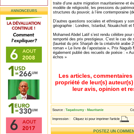
traite d’une autre migration mauritanienne et 
modèle de religiosité, les pressions du patrim
ANNONCEURS
structures du pouvoir, à l’ère contemporaine (de
D’autres questions sociales et ethniques y sont
géographie : Londres, Istanbul, Nouakchott et 
Mohamed Abdel Latif s’est rendu célèbre pour 
remporté des prix prestigieux. C’est le cas d
(lauréat du prix Sharjah de la créativité arabe
roman « Le livre de l’apostasie », Prix Naguib
également publié des recueils de poésie : « Au
échos »
Les articles, commentaires 
propriété de leur(s) auteur(s
leur avis, opinion et r
Source :
Taqadoumy - Mauritanie
Co
Impression :
Cliquez ici pour imprimer l'article
POSTEZ UN COMMEN