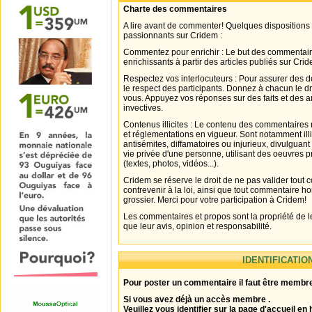
Charte des commentaires
A lire avant de commenter! Quelques dispositions
passionnants sur Cridem :
Commentez pour enrichir : Le but des commentair
enrichissants à partir des articles publiés sur Cri
Respectez vos interlocuteurs : Pour assurer des d
le respect des participants. Donnez à chacun le d
vous. Appuyez vos réponses sur des faits et des 
invectives.
Contenus illicites : Le contenu des commentaires n
et réglementations en vigueur. Sont notamment illi
antisémites, diffamatoires ou injurieux, divulguant
vie privée d'une personne, utilisant des oeuvres p
(textes, photos, vidéos...).
Cridem se réserve le droit de ne pas valider tout
contrevenir à la loi, ainsi que tout commentaire h
grossier. Merci pour votre participation à Cridem!
Les commentaires et propos sont la propriété de l
que leur avis, opinion et responsabilité.
IDENTIFICATIO
Pour poster un commentaire il faut être membre
Si vous avez déjà un accès membre .
Veuillez vous identifier sur la page d'accueil en 