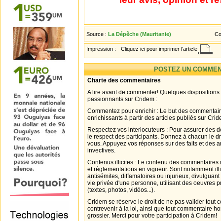
Source :
La Dépêche (Mauritanie)
Co
Impression :
Cliquez ici pour imprimer l'article
POSTEZ UN COMMEN
Charte des commentaires
A lire avant de commenter! Quelques dispositions
passionnants sur Cridem :
Commentez pour enrichir : Le but des commentair
enrichissants à partir des articles publiés sur Cri
Respectez vos interlocuteurs : Pour assurer des d
le respect des participants. Donnez à chacun le d
vous. Appuyez vos réponses sur des faits et des 
invectives.
Contenus illicites : Le contenu des commentaires n
et réglementations en vigueur. Sont notamment illi
antisémites, diffamatoires ou injurieux, divulguant
vie privée d'une personne, utilisant des oeuvres p
(textes, photos, vidéos...).
Cridem se réserve le droit de ne pas valider tout
contrevenir à la loi, ainsi que tout commentaire h
grossier. Merci pour votre participation à Cridem!