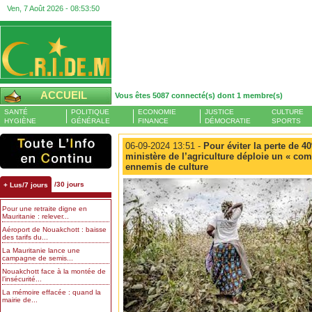
Ven, 7 Août 2026 -
08:53:51
ACCUEIL
Vous êtes 5087 connecté(s) dont 1 membre(s)
SANTÉ
POLITIQUE
ECONOMIE
JUSTICE
CULTURE
HYGIÈNE
GÉNÉRALE
FINANCE
DÉMOCRATIE
SPORTS
06-09-2024 13:51 -
Pour éviter la perte de 4
ministère de l’agriculture déploie un « co
ennemis de culture
/30 jours
+ Lus/7 jours
Pour une retraite digne en
Mauritanie : relever...
Aéroport de Nouakchott : baisse
des tarifs du...
La Mauritanie lance une
campagne de semis...
Nouakchott face à la montée de
l’insécurité...
La mémoire effacée : quand la
mairie de...