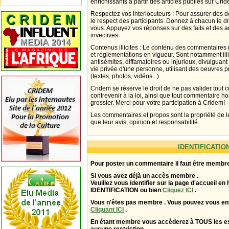
enrichissants à partir des articles publiés sur Cri
Respectez vos interlocuteurs : Pour assurer des d
le respect des participants. Donnez à chacun le d
vous. Appuyez vos réponses sur des faits et des 
invectives.
Contenus illicites : Le contenu des commentaires n
et réglementations en vigueur. Sont notamment illi
antisémites, diffamatoires ou injurieux, divulguant
vie privée d'une personne, utilisant des oeuvres p
(textes, photos, vidéos...).
Cridem se réserve le droit de ne pas valider tout
contrevenir à la loi, ainsi que tout commentaire h
grossier. Merci pour votre participation à Cridem!
Les commentaires et propos sont la propriété de l
que leur avis, opinion et responsabilité.
IDENTIFICATIO
Pour poster un commentaire il faut être membre
Si vous avez déjà un accès membre .
Veuillez vous identifier sur la page d'accueil en 
IDENTIFICATION ou bien
Cliquez ICI
.
Vous n'êtes pas membre . Vous pouvez vous enr
Cliquant ICI
.
En étant membre vous accèderez à TOUS les 