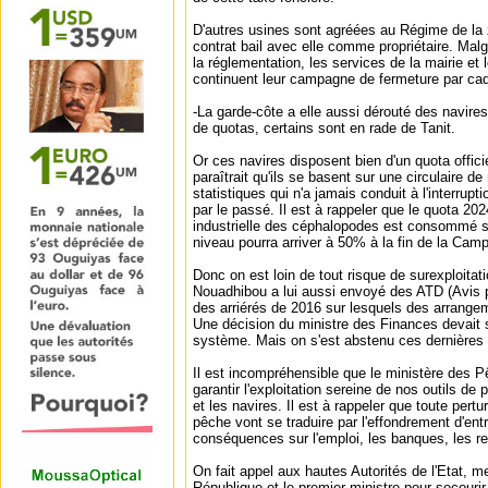
D'autres usines sont agréées au Régime de la 
contrat bail avec elle comme propriétaire. Malgr
la réglementation, les services de la mairie et
continuent leur campagne de fermeture par ca
-La garde-côte a elle aussi dérouté des navire
de quotas, certains sont en rade de Tanit.
Or ces navires disposent bien d'un quota officie
paraîtrait qu'ils se basent sur une circulaire d
statistiques qui n'a jamais conduit à l'interrupti
par le passé. Il est à rappeler que le quota 
industrielle des céphalopodes est consommé 
niveau pourra arriver à 50% à la fin de la Cam
Donc on est loin de tout risque de surexploitat
Nouadhibou a lui aussi envoyé des ATD (Avis p
des arriérés de 2016 sur lesquels des arrangem
Une décision du ministre des Finances devait so
système. Mais on s'est abstenu ces dernières 
Il est incompréhensible que le ministère des 
garantir l'exploitation sereine de nos outils de
et les navires. Il est à rappeler que toute pertu
pêche vont se traduire par l'effondrement d'en
conséquences sur l'emploi, les banques, les re
On fait appel aux hautes Autorités de l'Etat, m
République et le premier ministre pour secourir