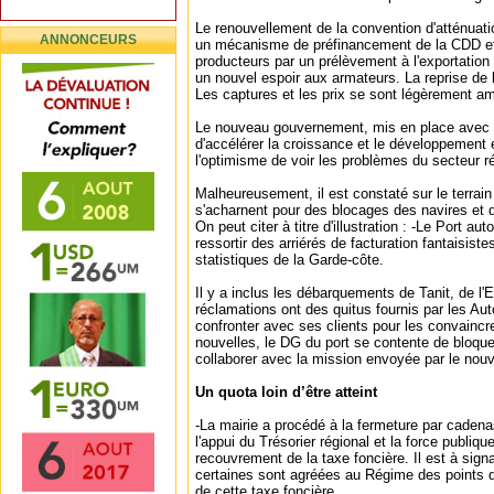
Le renouvellement de la convention d'atténuati
ANNONCEURS
un mécanisme de préfinancement de la CDD e
producteurs par un prélèvement à l'exportation
un nouvel espoir aux armateurs. La reprise de la
Les captures et les prix se sont légèrement am
Le nouveau gouvernement, mis en place avec sa
d'accélérer la croissance et le développement
l'optimisme de voir les problèmes du secteur r
Malheureusement, il est constaté sur le terrain
s'acharnent pour des blocages des navires et 
On peut citer à titre d'illustration : -Le Port a
ressortir des arriérés de facturation fantaisist
statistiques de la Garde-côte.
Il y a inclus les débarquements de Tanit, de l'
réclamations ont des quitus fournis par les Auto
confronter avec ses clients pour les convainc
nouvelles, le DG du port se contente de bloque
collaborer avec la mission envoyée par le n
Un quota loin d’être atteint
-La mairie a procédé à la fermeture par caden
l'appui du Trésorier régional et la force publiq
recouvrement de la taxe foncière. Il est à sign
certaines sont agréées au Régime des points q
de cette taxe foncière.