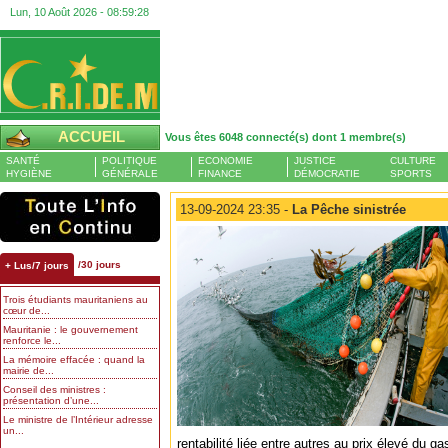
Lun, 10 Août 2026 -
08:59:29
ACCUEIL
Vous êtes 6048 connecté(s) dont 1 membre(s)
SANTÉ
POLITIQUE
ECONOMIE
JUSTICE
CULTURE
HYGIÈNE
GÉNÉRALE
FINANCE
DÉMOCRATIE
SPORTS
13-09-2024 23:35 -
La Pêche sinistrée
/30 jours
+ Lus/7 jours
Trois étudiants mauritaniens au
cœur de...
Mauritanie : le gouvernement
renforce le...
La mémoire effacée : quand la
mairie de...
Conseil des ministres :
présentation d’une...
Le ministre de l’Intérieur adresse
un...
rentabilité liée entre autres au prix élevé du gas