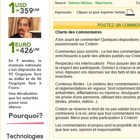
Source :
Sahara Médias - Mauritanie
Co
Impression :
Cliquez ici pour imprimer l'article
POSTEZ UN COMMEN
Charte des commentaires
A lire avant de commenter! Quelques dispositions
passionnants sur Cridem :
Commentez pour enrichir : Le but des commentair
enrichissants à partir des articles publiés sur Cri
Respectez vos interlocuteurs : Pour assurer des d
le respect des participants. Donnez à chacun le d
vous. Appuyez vos réponses sur des faits et des 
invectives.
Contenus illicites : Le contenu des commentaires n
et réglementations en vigueur. Sont notamment illi
antisémites, diffamatoires ou injurieux, divulguant
vie privée d'une personne, utilisant des oeuvres p
(textes, photos, vidéos...).
Cridem se réserve le droit de ne pas valider tout
contrevenir à la loi, ainsi que tout commentaire h
grossier. Merci pour votre participation à Cridem!
Les commentaires et propos sont la propriété de l
que leur avis, opinion et responsabilité.