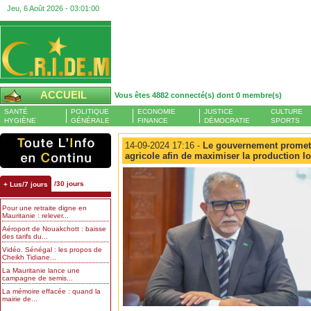
Jeu, 6 Août 2026 -
03:01:00
ACCUEIL
Vous êtes 4882 connecté(s) dont 0 membre(s)
SANTÉ
POLITIQUE
ECONOMIE
JUSTICE
CULTURE
HYGIÈNE
GÉNÉRALE
FINANCE
DÉMOCRATIE
SPORTS
14-09-2024 17:16 -
Le gouvernement promet d
agricole afin de maximiser la production l
/30 jours
+ Lus/7 jours
Pour une retraite digne en
Mauritanie : relever...
Aéroport de Nouakchott : baisse
des tarifs du...
Vidéo. Sénégal : les propos de
Cheikh Tidiane...
La Mauritanie lance une
campagne de semis...
La mémoire effacée : quand la
mairie de...