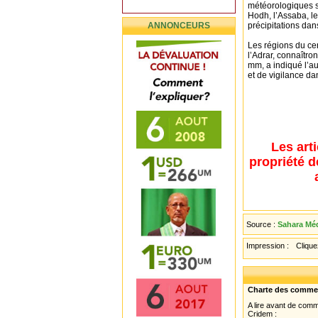
météorologiques s
Hodh, l’Assaba, le
ANNONCEURS
précipitations dan
Les régions du cen
l’Adrar, connaîtro
mm, a indiqué l’au
et de vigilance da
Les art
propriété d
Source :
Sahara Méd
Impression :
Cliquez
Charte des comme
A lire avant de com
Cridem :