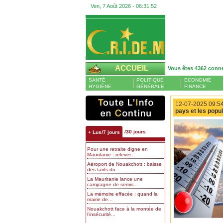
Ven, 7 Août 2026 -
06:31:53
ACCUEIL
Vous êtes 4362 conn
SANTÉ
POLITIQUE
ECONOMIE
HYGIÈNE
GÉNÉRALE
FINANCE
12-07-2025 09:54
pays et les popu
/30 jours
+ Lus/7 jours
Pour une retraite digne en
Mauritanie : relever...
Aéroport de Nouakchott : baisse
des tarifs du...
La Mauritanie lance une
campagne de semis...
La mémoire effacée : quand la
mairie de...
Nouakchott face à la montée de
l’insécurité...