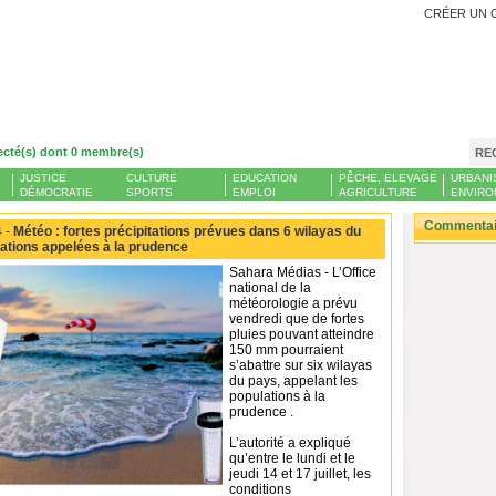
CRÉER UN 
ecté(s) dont 0 membre(s)
RE
JUSTICE
CULTURE
EDUCATION
PÊCHE, ELEVAGE
URBANI
DÉMOCRATIE
SPORTS
EMPLOI
AGRICULTURE
ENVIRO
Commentair
 -
Météo : fortes précipitations prévues dans 6 wilayas du
lations appelées à la prudence
Sahara Médias - L’Office
national de la
météorologie a prévu
vendredi que de fortes
pluies pouvant atteindre
150 mm pourraient
s’abattre sur six wilayas
du pays, appelant les
populations à la
prudence .
L’autorité a expliqué
qu’entre le lundi et le
jeudi 14 et 17 juillet, les
conditions