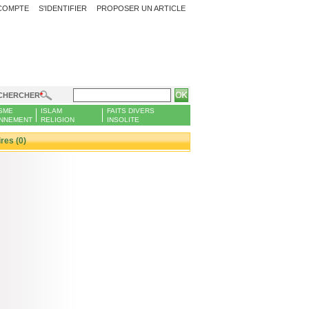
COMPTE
S'IDENTIFIER
PROPOSER UN ARTICLE
CHERCHER
SME
ISLAM
FAITS DIVERS
NNEMENT
RELIGION
INSOLITE
es (0)