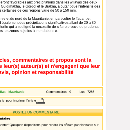
eront favorables aux précipitations dans les wilayas des deux
 Guidimakha, le Gorgol et le Brakna, ajoutant que l’intensité des
s certaines de ces régions varie de 50 à 150 mm.
tre et du nord de la Mauritanie, en particulier le Tagant et
nt également des précipitations significatives allant de 20 à 30
torité qui a souligné la nécessité de « faire preuve de prudence
ns les zones sujettes à inondations ».
icles, commentaires et propos sont la
e leur(s) auteur(s) et n'engagent que leur
avis, opinion et responsabilité
ias - Mauritanie
Commentaires :
0
Lus :
7286
 ici pour imprimer l'article
POSTEZ UN COMMENTAIRE
ntaires
menter! Quelques dispositions pour rendre les débats passionnants sur