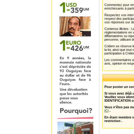
Commentez pour enri
enrichissants à parti
Respectez vos interl
respect des partici
vos réponses sur de
Contenus illicites :
réglementations en v
diffamatoires ou inju
personne, utilisant d
Cridem se réserve le
la loi, ainsi que to
participation à Cride
Les commentaires et 
avis, opinion et resp
Pour poster un com
Si vous avez déjà
Veuillez vous ident
IDENTIFICATION o
Vous n'êtes pas m
ICI
.
En étant membre 
restriction .