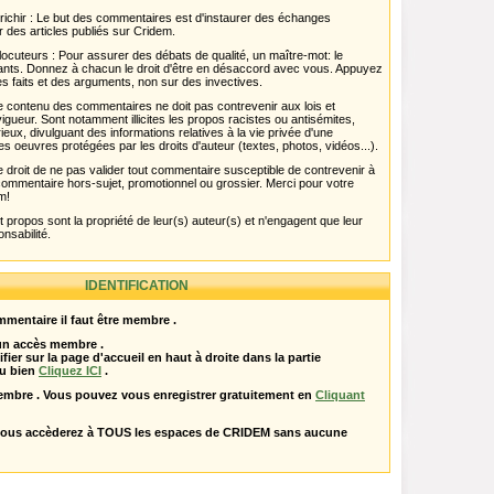
chir : Le but des commentaires est d'instaurer des échanges
r des articles publiés sur Cridem.
ocuteurs : Pour assurer des débats de qualité, un maître-mot: le
pants. Donnez à chacun le droit d'être en désaccord avec vous. Appuyez
s faits et des arguments, non sur des invectives.
 Le contenu des commentaires ne doit pas contrevenir aux lois et
igueur. Sont notamment illicites les propos racistes ou antisémites,
rieux, divulguant des informations relatives à la vie privée d'une
es oeuvres protégées par les droits d'auteur (textes, photos, vidéos...).
 droit de ne pas valider tout commentaire susceptible de contrevenir à
ut commentaire hors-sujet, promotionnel ou grossier. Merci pour votre
m!
propos sont la propriété de leur(s) auteur(s) et n'engagent que leur
onsabilité.
IDENTIFICATION
mentaire il faut être membre .
 un accès membre .
ifier sur la page d'accueil en haut à droite dans la partie
u bien
Cliquez ICI
.
embre . Vous pouvez vous enregistrer gratuitement en
Cliquant
vous accèderez à TOUS les espaces de CRIDEM sans aucune