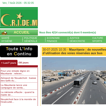
Ven, 7 Août 2026 -
05:32:05
ACCUEIL
Vous êtes 4214 connecté(s) dont 0 membre(s)
SANTÉ
POLITIQUE
ECONOMIE
JUSTICE
CULTURE
HYGIÈNE
GÉNÉRALE
FINANCE
DÉMOCRATIE
SPORTS
30-07-2025 10:35 -
Mauritanie : de nouvelle
d’utilisation des voies réservées aux bus
/30 jours
+ Lus/7 jours
Pour une retraite digne en
Mauritanie : relever...
Aéroport de Nouakchott : baisse
des tarifs du...
La Mauritanie lance une
campagne de semis...
La mémoire effacée : quand la
mairie de...
Nouakchott face à la montée de
l’insécurité...