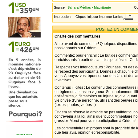
Source :
Sahara Médias - Mauritanie
Co
Impression :
Cliquez ici pour imprimer l'article
POSTEZ UN COMMEN
Charte des commentaires
A lire avant de commenter! Quelques dispositions
passionnants sur Cridem :
Commentez pour enrichir : Le but des commentair
enrichissants à partir des articles publiés sur Cri
Respectez vos interlocuteurs : Pour assurer des d
le respect des participants. Donnez à chacun le d
vous. Appuyez vos réponses sur des faits et des 
invectives.
Contenus illicites : Le contenu des commentaires n
et réglementations en vigueur. Sont notamment illi
antisémites, diffamatoires ou injurieux, divulguant
vie privée d'une personne, utilisant des oeuvres p
(textes, photos, vidéos...).
Cridem se réserve le droit de ne pas valider tout
contrevenir à la loi, ainsi que tout commentaire h
grossier. Merci pour votre participation à Cridem!
Les commentaires et propos sont la propriété de l
que leur avis, opinion et responsabilité.