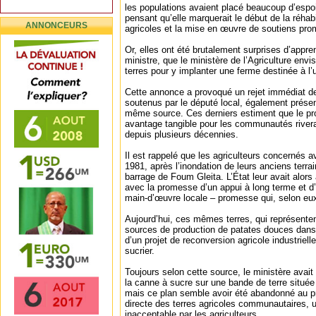
les populations avaient placé beaucoup d’espoir 
pensant qu’elle marquerait le début de la réhabil
ANNONCEURS
agricoles et la mise en œuvre de soutiens prom
Or, elles ont été brutalement surprises d’appr
ministre, que le ministère de l’Agriculture envi
terres pour y implanter une ferme destinée à l’
Cette annonce a provoqué un rejet immédiat de 
soutenus par le député local, également présen
même source. Ces derniers estiment que le pr
avantage tangible pour les communautés riverai
depuis plusieurs décennies.
Il est rappelé que les agriculteurs concernés a
1981, après l’inondation de leurs anciens terrai
barrage de Foum Gleita. L’État leur avait alors 
avec la promesse d’un appui à long terme et d’
main-d’œuvre locale – promesse qui, selon eux
Aujourd’hui, ces mêmes terres, qui représenten
sources de production de patates douces dans l
d’un projet de reconversion agricole industrielle
sucrier.
Toujours selon cette source, le ministère avait 
la canne à sucre sur une bande de terre située
mais ce plan semble avoir été abandonné au pro
directe des terres agricoles communautaires, 
inacceptable par les agriculteurs.