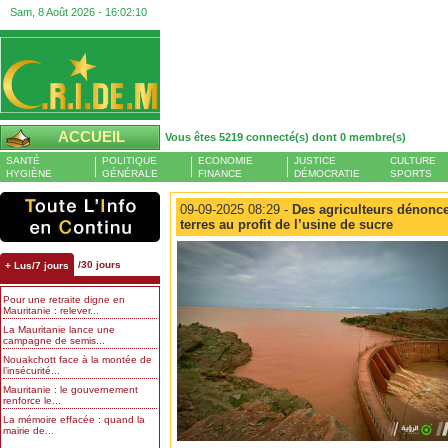
Sam, 8 Août 2026 -
16:02:11
ACCUEIL
Vous êtes 5219 connecté(s) dont 0 membre(s)
SANTÉ
POLITIQUE
ECONOMIE
JUSTICE
CULTURE
HYGIÈNE
GÉNÉRALE
FINANCE
DÉMOCRATIE
SPORTS
09-09-2025 08:29 -
Des agriculteurs dénoncen
terres au profit de l’usine de sucre
/30 jours
+ Lus/7 jours
Pour une retraite digne en
Mauritanie : relever...
La Mauritanie lance une
campagne de semis...
Nouakchott face à la montée de
l’insécurité...
Mauritanie : le gouvernement
renforce le...
La mémoire effacée : quand la
mairie de...