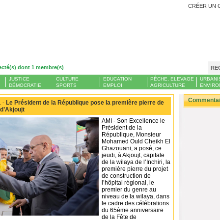
CRÉER UN 
ecté(s) dont 1 membre(s)
RE
JUSTICE
CULTURE
EDUCATION
PÊCHE, ELEVAGE
URBANI
DÉMOCRATIE
SPORTS
EMPLOI
AGRICULTURE
ENVIRO
Commentair
 -
Le Président de la République pose la première pierre de
 d’Akjoujt
AMI - Son Excellence le
Président de la
République, Monsieur
Mohamed Ould Cheikh El
Ghazouani, a posé, ce
jeudi, à Akjoujt, capitale
de la wilaya de l’Inchiri, la
première pierre du projet
de construction de
l’hôpital régional, le
premier du genre au
niveau de la wilaya, dans
le cadre des célébrations
du 65ème anniversaire
de la Fête de