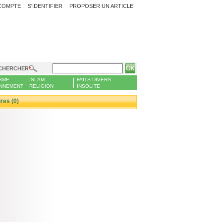
COMPTE
S'IDENTIFIER
PROPOSER UN ARTICLE
CHERCHER
SME
ISLAM
FAITS DIVERS
NNEMENT
RELIGION
INSOLITE
es (0)