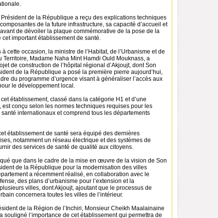
tionale.
 Président de la République a reçu des explications techniques
s composantes de la future infrastructure, sa capacité d’accueil et
avant de dévoiler la plaque commémorative de la pose de la
 cet important établissement de santé.
à cette occasion, la ministre de l’Habitat, de l’Urbanisme et de
 Territoire, Madame Naha Mint Hamdi Ould Mouknass, a
ojet de construction de l’hôpital régional d’Akjoujt, dont Son
ident de la République a posé la première pierre aujourd’hui,
cadre du programme d’urgence visant à généraliser l’accès aux
pour le développement local.
 cet établissement, classé dans la catégorie H1 et d’une
s, est conçu selon les normes techniques requises pour les
 santé internationaux et comprend tous les départements
 cet établissement de santé sera équipé des dernières
ises, notamment un réseau électrique et des systèmes de
ournir des services de santé de qualité aux citoyens.
liqué que dans le cadre de la mise en œuvre de la vision de Son
ident de la République pour la modernisation des villes
épartement a récemment réalisé, en collaboration avec le
fense, des plans d’urbanisme pour l’extension et la
plusieurs villes, dont Akjoujt, ajoutant que le processus de
in concernera toutes les villes de l’intérieur.
ésident de la Région de l’Inchiri, Monsieur Cheikh Maalainaine
a souligné l’importance de cet établissement qui permettra de