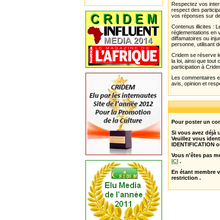
Respectez vos interl
respect des partici
vos réponses sur de
Contenus illicites :
réglementations en v
diffamatoires ou inju
personne, utilisant d
Cridem se réserve le
la loi, ainsi que to
participation à Cride
Les commentaires et 
avis, opinion et resp
Pour poster un com
Si vous avez déjà
Veuillez vous ident
IDENTIFICATION o
Vous n'êtes pas m
ICI
.
En étant membre 
restriction .