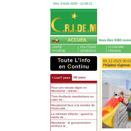
Dim, 9 Août 2026 -
12:46:12
ACCUEIL
Vous êtes 5360 conn
SANTÉ
POLITIQUE
ECONOMIE
HYGIÈNE
GÉNÉRALE
FINANCE
05-12-2025 00:01
l’hôpital régional
/30 jours
+ Lus/7 jours
Pour une retraite digne en
Mauritanie : relever...
Trois étudiants mauritaniens au
cœur de...
Nouakchott face à la montée de
l’insécurité...
La mémoire effacée : quand la
mairie de...
Mauritanie : le gouvernement
renforce le...