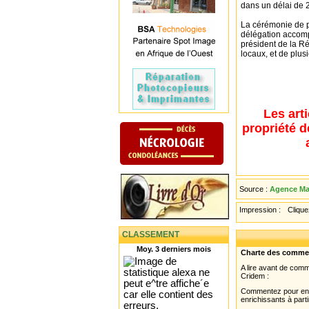
dans un délai de 
La cérémonie de p
délégation accompa
président de la Ré
locaux, et de plus
Les art
propriété d
Source :
Agence Mau
Impression :
Cliquez
CLASSEMENT
Moy. 3 derniers mois
Charte des comme
A lire avant de com
Cridem :
Commentez pour enri
enrichissants à parti