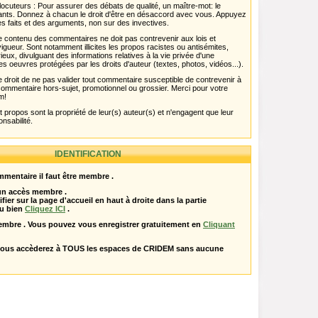
ocuteurs : Pour assurer des débats de qualité, un maître-mot: le
pants. Donnez à chacun le droit d'être en désaccord avec vous. Appuyez
s faits et des arguments, non sur des invectives.
 Le contenu des commentaires ne doit pas contrevenir aux lois et
igueur. Sont notamment illicites les propos racistes ou antisémites,
rieux, divulguant des informations relatives à la vie privée d'une
es oeuvres protégées par les droits d'auteur (textes, photos, vidéos...).
 droit de ne pas valider tout commentaire susceptible de contrevenir à
ut commentaire hors-sujet, promotionnel ou grossier. Merci pour votre
m!
propos sont la propriété de leur(s) auteur(s) et n'engagent que leur
onsabilité.
IDENTIFICATION
mentaire il faut être membre .
 un accès membre .
ifier sur la page d'accueil en haut à droite dans la partie
u bien
Cliquez ICI
.
embre . Vous pouvez vous enregistrer gratuitement en
Cliquant
vous accèderez à TOUS les espaces de CRIDEM sans aucune