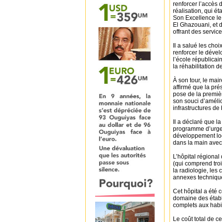
renforcer l’accès 
réalisation, qui é
Son Excellence l
El Ghazouani, et 
offrant des servic
Il a salué les cho
renforcer le dévelo
l’école républicain
la réhabilitation
À son tour, le ma
affirmé que la pr
pose de la premièr
son souci d’amélio
infrastructures de 
Il a déclaré que l
programme d’urgen
développement loca
dans la main avec
L’hôpital régional
(qui comprend trois
la radiologie, les 
annexes technique
Cet hôpital a été 
domaine des établ
complets aux habit
Le coût total de c