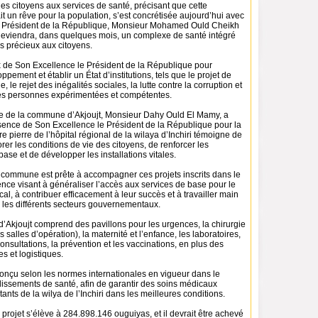
des citoyens aux services de santé, précisant que cette
tait un rêve pour la population, s’est concrétisée aujourd’hui avec
e Président de la République, Monsieur Mohamed Ould Cheikh
deviendra, dans quelques mois, un complexe de santé intégré
es précieux aux citoyens.
ix de Son Excellence le Président de la République pour
ppement et établir un État d’institutions, tels que le projet de
e, le rejet des inégalités sociales, la lutte contre la corruption et
 des personnes expérimentées et compétentes.
ire de la commune d’Akjoujt, Monsieur Dahy Ould El Mamy, a
ésence de Son Excellence le Président de la République pour la
e pierre de l’hôpital régional de la wilaya d’Inchiri témoigne de
rer les conditions de vie des citoyens, de renforcer les
base et de développer les installations vitales.
a commune est prête à accompagner ces projets inscrits dans le
ce visant à généraliser l’accès aux services de base pour le
l, à contribuer efficacement à leur succès et à travailler main
 les différents secteurs gouvernementaux.
 d’Akjoujt comprend des pavillons pour les urgences, la chirurgie
 salles d’opération), la maternité et l’enfance, les laboratoires,
consultations, la prévention et les vaccinations, en plus des
s et logistiques.
conçu selon les normes internationales en vigueur dans le
issements de santé, afin de garantir des soins médicaux
ants de la wilya de l’Inchiri dans les meilleures conditions.
e projet s’élève à 284.898.146 ouguiyas, et il devrait être achevé