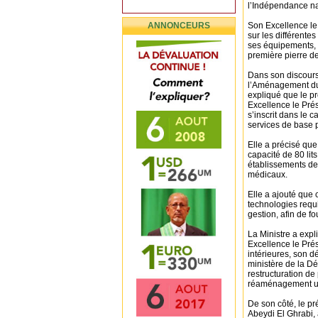
l’Indépendance na
ANNONCEURS
Son Excellence le
sur les différente
ses équipements, 
première pierre de
Dans son discours 
l’Aménagement du
expliqué que le pr
Excellence le Prés
s’inscrit dans le 
services de base 
Elle a précisé que
capacité de 80 lit
établissements de
médicaux.
Elle a ajouté que
technologies requ
gestion, afin de f
La Ministre a exp
Excellence le Prés
intérieures, son d
ministère de la Dé
restructuration de 
réaménagement urba
De son côté, le pr
Abeydi El Ghrabi, 