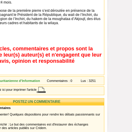
24 mois.
ose de la première pierre s’est déroulée en présence de la
gnant le Président de la République, du wali de l’Inchiri, du
gion de l’Inchiri, du hakem de la moughataa d’Akjoujt, des élus
ieurs cadres et habitants de la wilaya.
icles, commentaires et propos sont la
e leur(s) auteur(s) et n'engagent que leur
avis, opinion et responsabilité
ritanienne d'Information
Commentaires :
0
Lus :
3251
 ici pour imprimer l'article
POSTEZ UN COMMENTAIRE
ntaires
menter! Quelques dispositions pour rendre les débats passionnants sur
chir : Le but des commentaires est d'instaurer des échanges
r des articles publiés sur Cridem.