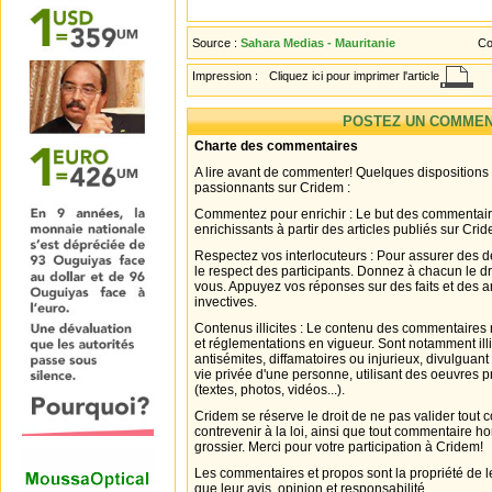
Source :
Sahara Medias - Mauritanie
Co
Impression :
Cliquez ici pour imprimer l'article
POSTEZ UN COMMEN
Charte des commentaires
A lire avant de commenter! Quelques dispositions
passionnants sur Cridem :
Commentez pour enrichir : Le but des commentair
enrichissants à partir des articles publiés sur Cri
Respectez vos interlocuteurs : Pour assurer des d
le respect des participants. Donnez à chacun le d
vous. Appuyez vos réponses sur des faits et des 
invectives.
Contenus illicites : Le contenu des commentaires n
et réglementations en vigueur. Sont notamment illi
antisémites, diffamatoires ou injurieux, divulguant
vie privée d'une personne, utilisant des oeuvres p
(textes, photos, vidéos...).
Cridem se réserve le droit de ne pas valider tout
contrevenir à la loi, ainsi que tout commentaire h
grossier. Merci pour votre participation à Cridem!
Les commentaires et propos sont la propriété de l
que leur avis, opinion et responsabilité.