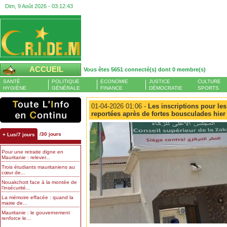
Dim, 9 Août 2026 -
03:12:44
ACCUEIL
Vous êtes 5651 connecté(s) dont 0 membre(s)
SANTÉ
POLITIQUE
ECONOMIE
JUSTICE
CULTURE
HYGIÈNE
GÉNÉRALE
FINANCE
DÉMOCRATIE
SPORTS
01-04-2026 01:06 -
Les inscriptions pour les 
reportées après de fortes bousculades hier 
/30 jours
+ Lus/7 jours
Pour une retraite digne en
Mauritanie : relever...
Trois étudiants mauritaniens au
cœur de...
Nouakchott face à la montée de
l’insécurité...
La mémoire effacée : quand la
mairie de...
Mauritanie : le gouvernement
renforce le...