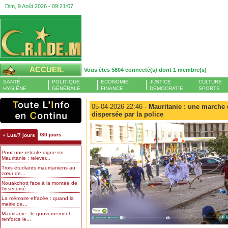
Dim, 9 Août 2026 -
09:21:08
ACCUEIL
Vous êtes 5804 connecté(s) dont 1 membre(s)
SANTÉ
POLITIQUE
ECONOMIE
JUSTICE
CULTURE
HYGIÈNE
GÉNÉRALE
FINANCE
DÉMOCRATIE
SPORTS
05-04-2026 22:46 -
Mauritanie : une marche 
dispersée par la police
/30 jours
+ Lus/7 jours
Pour une retraite digne en
Mauritanie : relever...
Trois étudiants mauritaniens au
cœur de...
Nouakchott face à la montée de
l’insécurité...
La mémoire effacée : quand la
mairie de...
Mauritanie : le gouvernement
renforce le...