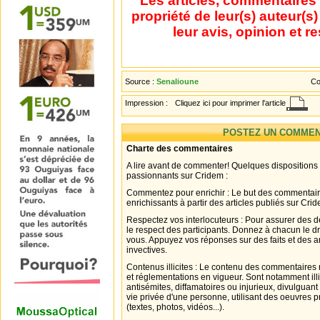
Les articles, commentaires 
propriété de leur(s) auteur(s
leur avis, opinion et r
Source :
Senalioune
Co
Impression :
Cliquez ici pour imprimer l'article
POSTEZ UN COMMEN
Charte des commentaires
A lire avant de commenter! Quelques dispositions
passionnants sur Cridem :
Commentez pour enrichir : Le but des commentair
enrichissants à partir des articles publiés sur Cri
Respectez vos interlocuteurs : Pour assurer des d
le respect des participants. Donnez à chacun le d
vous. Appuyez vos réponses sur des faits et des 
invectives.
Contenus illicites : Le contenu des commentaires n
et réglementations en vigueur. Sont notamment illi
antisémites, diffamatoires ou injurieux, divulguant
vie privée d'une personne, utilisant des oeuvres p
(textes, photos, vidéos...).