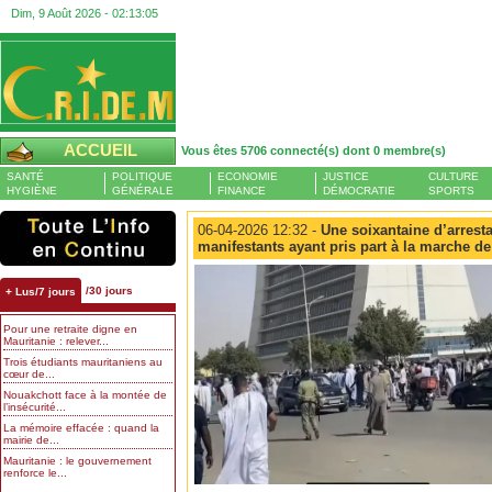
Dim, 9 Août 2026 -
02:13:06
ACCUEIL
Vous êtes 5706 connecté(s) dont 0 membre(s)
SANTÉ
POLITIQUE
ECONOMIE
JUSTICE
CULTURE
HYGIÈNE
GÉNÉRALE
FINANCE
DÉMOCRATIE
SPORTS
06-04-2026 12:32 -
Une soixantaine d’arresta
manifestants ayant pris part à la marche d
/30 jours
+ Lus/7 jours
Pour une retraite digne en
Mauritanie : relever...
Trois étudiants mauritaniens au
cœur de...
Nouakchott face à la montée de
l’insécurité...
La mémoire effacée : quand la
mairie de...
Mauritanie : le gouvernement
renforce le...