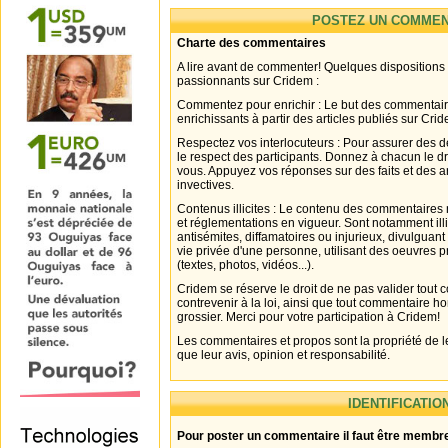
POSTEZ UN COMMEN
Charte des commentaires
A lire avant de commenter! Quelques dispositions
passionnants sur Cridem :
Commentez pour enrichir : Le but des commentair
enrichissants à partir des articles publiés sur Cri
Respectez vos interlocuteurs : Pour assurer des d
le respect des participants. Donnez à chacun le d
vous. Appuyez vos réponses sur des faits et des 
invectives.
Contenus illicites : Le contenu des commentaires n
et réglementations en vigueur. Sont notamment illi
antisémites, diffamatoires ou injurieux, divulguant
vie privée d'une personne, utilisant des oeuvres p
(textes, photos, vidéos...).
Cridem se réserve le droit de ne pas valider tout
contrevenir à la loi, ainsi que tout commentaire h
grossier. Merci pour votre participation à Cridem!
Les commentaires et propos sont la propriété de l
que leur avis, opinion et responsabilité.
IDENTIFICATIO
Pour poster un commentaire il faut être membre