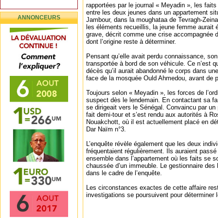
rapportées par le journal « Meyadin », les fait
entre les deux jeunes dans un appartement sit
ANNONCEURS
Jambour, dans la moughataa de Tevragh-Zeina
les éléments recueillis, la jeune femme aurait 
grave, décrit comme une crise accompagnée de d
dont l’origine reste à déterminer.
Pensant qu’elle avait perdu connaissance, son
transportée à bord de son véhicule. Ce n’est q
décès qu’il aurait abandonné le corps dans une 
face de la mosquée Ould Ahmedou, avant de pre
Toujours selon « Meyadin », les forces de l’ordr
suspect dès le lendemain. En contactant sa famil
se dirigeait vers le Sénégal. Convaincu par un
fait demi-tour et s’est rendu aux autorités à Ro
Nouakchott, où il est actuellement placé en d
Dar Naïm n°3.
L’enquête révèle également que les deux indiv
fréquentaient régulièrement. Ils auraient passé
ensemble dans l’appartement où les faits se so
chaussée d’un immeuble. Le gestionnaire des lie
dans le cadre de l’enquête.
Les circonstances exactes de cette affaire reste
investigations se poursuivent pour déterminer