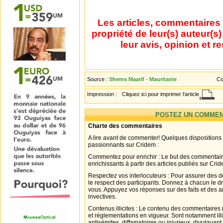
Les articles, commentaires 
propriété de leur(s) auteur(s
leur avis, opinion et r
Source :
Shems Maarif - Mauritanie
Co
Impression :
Cliquez ici pour imprimer l'article
POSTEZ UN COMMEN
Charte des commentaires
A lire avant de commenter! Quelques dispositions
passionnants sur Cridem :
Commentez pour enrichir : Le but des commentair
enrichissants à partir des articles publiés sur Cri
Respectez vos interlocuteurs : Pour assurer des d
le respect des participants. Donnez à chacun le d
vous. Appuyez vos réponses sur des faits et des 
invectives.
Contenus illicites : Le contenu des commentaires n
et réglementations en vigueur. Sont notamment illi
antisémites, diffamatoires ou injurieux, divulguant