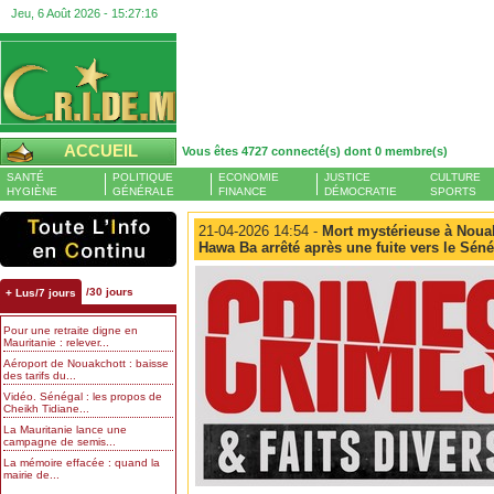
Jeu, 6 Août 2026 -
15:27:16
ACCUEIL
Vous êtes 4727 connecté(s) dont 0 membre(s)
SANTÉ
POLITIQUE
ECONOMIE
JUSTICE
CULTURE
HYGIÈNE
GÉNÉRALE
FINANCE
DÉMOCRATIE
SPORTS
21-04-2026 14:54 -
Mort mystérieuse à Noua
Hawa Ba arrêté après une fuite vers le Sén
/30 jours
+ Lus/7 jours
Pour une retraite digne en
Mauritanie : relever...
Aéroport de Nouakchott : baisse
des tarifs du...
Vidéo. Sénégal : les propos de
Cheikh Tidiane...
La Mauritanie lance une
campagne de semis...
La mémoire effacée : quand la
mairie de...