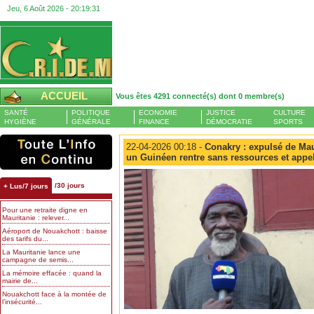
Jeu, 6 Août 2026 -
20:19:31
ACCUEIL
Vous êtes 4291 connecté(s) dont 0 membre(s)
SANTÉ
POLITIQUE
ECONOMIE
JUSTICE
CULTURE
HYGIÈNE
GÉNÉRALE
FINANCE
DÉMOCRATIE
SPORTS
22-04-2026 00:18 -
Conakry : expulsé de Maur
un Guinéen rentre sans ressources et appell
/30 jours
+ Lus/7 jours
Pour une retraite digne en
Mauritanie : relever...
Aéroport de Nouakchott : baisse
des tarifs du...
La Mauritanie lance une
campagne de semis...
La mémoire effacée : quand la
mairie de...
Nouakchott face à la montée de
l’insécurité...