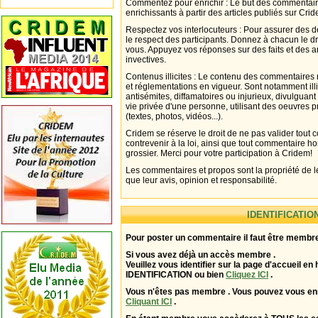
Commentez pour enrichir : Le but des commentair
enrichissants à partir des articles publiés sur Cri
Respectez vos interlocuteurs : Pour assurer des d
le respect des participants. Donnez à chacun le d
vous. Appuyez vos réponses sur des faits et des 
invectives.
Contenus illicites : Le contenu des commentaires n
et réglementations en vigueur. Sont notamment illi
antisémites, diffamatoires ou injurieux, divulguant
vie privée d'une personne, utilisant des oeuvres p
(textes, photos, vidéos...).
Cridem se réserve le droit de ne pas valider tout
contrevenir à la loi, ainsi que tout commentaire h
grossier. Merci pour votre participation à Cridem!
Les commentaires et propos sont la propriété de l
que leur avis, opinion et responsabilité.
IDENTIFICATIO
Pour poster un commentaire il faut être membre
Si vous avez déjà un accès membre .
Veuillez vous identifier sur la page d'accueil en 
IDENTIFICATION ou bien
Cliquez ICI
.
Vous n'êtes pas membre . Vous pouvez vous enr
Cliquant ICI
.