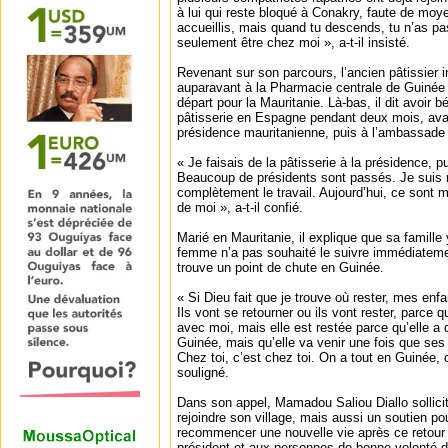
à lui qui reste bloqué à Conakry, faute de moy
accueillis, mais quand tu descends, tu n’as p
seulement être chez moi », a-t-il insisté.
Revenant sur son parcours, l’ancien pâtissier ind
auparavant à la Pharmacie centrale de Guinée
départ pour la Mauritanie. Là-bas, il dit avoir 
pâtisserie en Espagne pendant deux mois, avant
présidence mauritanienne, puis à l’ambassade
« Je faisais de la pâtisserie à la présidence, 
Beaucoup de présidents sont passés. Je suis re
complètement le travail. Aujourd’hui, ce sont 
de moi », a-t-il confié.
Marié en Mauritanie, il explique que sa famille 
femme n’a pas souhaité le suivre immédiatement
trouve un point de chute en Guinée.
« Si Dieu fait que je trouve où rester, mes enfa
Ils vont se retourner ou ils vont rester, parce qu
avec moi, mais elle est restée parce qu’elle a 
Guinée, mais qu’elle va venir une fois que ses
Chez toi, c’est chez toi. On a tout en Guinée, on 
souligné.
Dans son appel, Mamadou Saliou Diallo sollici
rejoindre son village, mais aussi un soutien pou
recommencer une nouvelle vie après ce retour
président et aux personnes de bonne volonté d