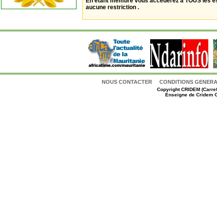
En étant membre vous accèderez à TOUS les 
aucune restriction .
NOUS CONTACTER
CONDITIONS GENERAL
Copyright
CRIDEM (Carref
Enseigne de Cridem C