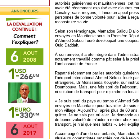
autorités guinéennes et mauritaniennes, cet h
avoir été récemment expulsé avec d’autres com
ANNONCEURS
Conakry, sans moyens, il lance un appel press
personnes de bonne volonté pour l’aider à regag
reconstruire sa vie.
Selon son témoignage, Mamadou Saliou Diallo 
envoyés en Mauritanie sous la Première Républ
d’Ahmed Sékou Touré développait une coopéra
Ould Daddah.
À son arrivée, il a été intégré dans l’administra
notamment travaillé comme pâtissier à la prés
l’ambassade de France.
Rapatrié récemment par les autorités guinéennes
l’aéroport international Ahmed Sékou Touré par 
étrangères, Dr Morissanda Kouyaté, sur instru
Doumbouya. Mais, une fois sorti de l’aéroport,
ni solution de transport pour rejoindre sa localit
« Je suis sorti du pays au temps d’Ahmed Sék
envoyés en Mauritanie pour travailler. Je suis r
mon village. Aujourd’hui, après plus de 60 an
quitter. Je ne sais pas où aller. Je demande a
de bonne volonté de m’aider à rentrer chez moi
transport, je n’ai que mes habits », a-t-il expl
Accompagné d’un de ses enfants, Mamadou Sal
plusieurs compatriotes rapatriés ont déjà rejoin