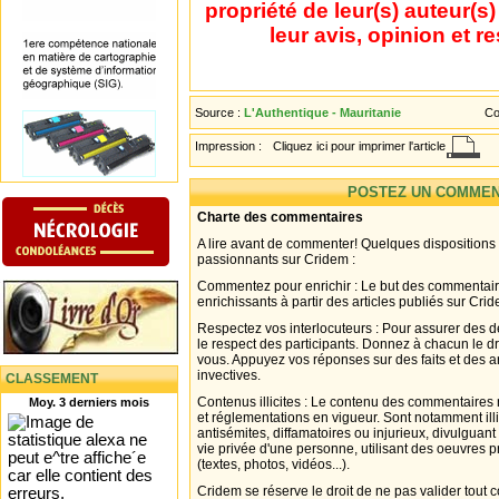
propriété de leur(s) auteur(s
leur avis, opinion et r
Source :
L'Authentique - Mauritanie
Co
Impression :
Cliquez ici pour imprimer l'article
POSTEZ UN COMMEN
Charte des commentaires
A lire avant de commenter! Quelques dispositions
passionnants sur Cridem :
Commentez pour enrichir : Le but des commentair
enrichissants à partir des articles publiés sur Cri
Respectez vos interlocuteurs : Pour assurer des d
le respect des participants. Donnez à chacun le d
vous. Appuyez vos réponses sur des faits et des 
invectives.
CLASSEMENT
Contenus illicites : Le contenu des commentaires n
Moy. 3 derniers mois
et réglementations en vigueur. Sont notamment illi
antisémites, diffamatoires ou injurieux, divulguant
vie privée d'une personne, utilisant des oeuvres p
(textes, photos, vidéos...).
Cridem se réserve le droit de ne pas valider tout