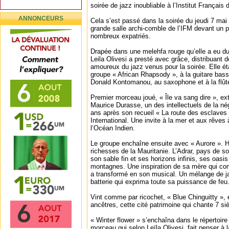
soirée de jazz inoubliable à l’Institut Français
ANNONCEURS
Cela s’est passé dans la soirée du jeudi 7 mai
grande salle archi-comble de l’IFM devant un p
nombreux expatriés.
Drapée dans une melehfa rouge qu’elle a eu du
Leila Olivesi a presté avec grâce, distribuant 
amoureux du jazz venus pour la soirée. Elle é
groupe « African Rhapsody », à la guitare basse,
Donald Kontomanou, au saxophone et à la flût
Premier morceau joué, « Île va sang dire », ex
Maurice Durasse, un des intellectuels de la né
ans après son recueil « La route des esclaves
International. Une invite à la mer et aux rêves 
l’Océan Indien.
Le groupe enchaîne ensuite avec « Aurore ». H
richesses de la Mauritanie. L’Adrar, pays de 
son sable fin et ses horizons infinis, ses oasi
montagnes. Une inspiration de sa mère qui co
a transformé en son musical. Un mélange de j
batterie qui exprima toute sa puissance de feu
Vint comme par ricochet, « Blue Chinguitty »,
ancêtres, cette cité patrimoine qui chante 7 siè
« Winter flower » s’enchaîna dans le répertoire
morceau qui selon Leïla Olivesi, fait penser à 