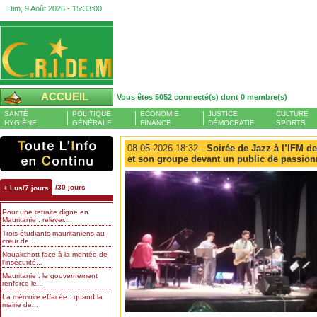
Dim, 9 Août 2026 -
15:33:01
ACCUEIL
Vous êtes 5052 connecté(s) dont 0 membre(s)
SANTÉ
POLITIQUE
ECONOMIE
JUSTICE
CULTURE
HYGIÈNE
GÉNÉRALE
FINANCE
DÉMOCRATIE
SPORTS
08-05-2026 18:32 -
Soirée de Jazz à l’IFM de
et son groupe devant un public de passio
/30 jours
+ Lus/7 jours
Pour une retraite digne en
Mauritanie : relever...
Trois étudiants mauritaniens au
cœur de...
Nouakchott face à la montée de
l’insécurité...
Mauritanie : le gouvernement
renforce le...
La mémoire effacée : quand la
mairie de...