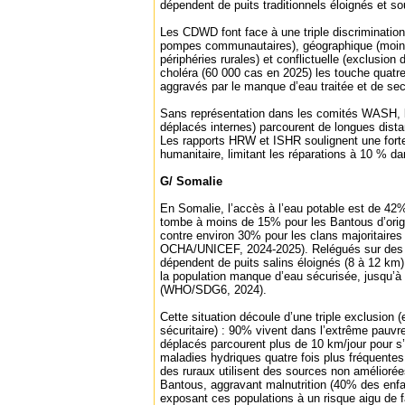
dépendent de puits traditionnels éloignés et s
Les CDWD font face à une triple discrimination
pompes communautaires), géographique (moin
périphéries rurales) et conflictuelle (exclusion
choléra (60 000 cas en 2025) les touche quatre
aggravés par le manque d’eau traitée et de se
Sans représentation dans les comités WASH
déplacés internes) parcourent de longues dista
Les rapports HRW et ISHR soulignent une forte
humanitaire, limitant les réparations à 10 % d
G/ Somalie
En Somalie, l’accès à l’eau potable est de 42
tombe à moins de 15% pour les Bantous d’origi
contre environ 30% pour les clans majoritaire
OCHA/UNICEF, 2024-2025). Relégués sur des terr
dépendent de puits salins éloignés (8 à 12 km
la population manque d’eau sécurisée, jusqu’à
(WHO/SDG6, 2024).
Cette situation découle d’une triple exclusion
sécuritaire) : 90% vivent dans l’extrême pauvr
déplacés parcourent plus de 10 km/jour pour s
maladies hydriques quatre fois plus fréquente
des ruraux utilisent des sources non amélioré
Bantous, aggravant malnutrition (40% des enfa
exposant ces populations à un risque aigu de 