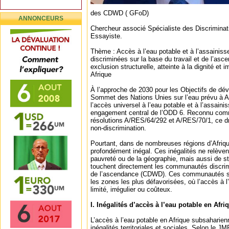
des CDWD ( GFoD)
ANNONCEURS
Chercheur associé Spécialiste des Discriminati
Essayiste.
Thème : Accès à l’eau potable et à l’assaini
discriminées sur la base du travail et de l’as
exclusion structurelle, atteinte à la dignité et i
Afrique
À l’approche de 2030 pour les Objectifs de dé
Sommet des Nations Unies sur l’eau prévu à 
l’accès universel à l’eau potable et à l’assai
engagement central de l’ODD 6. Reconnu comm
résolutions A/RES/64/292 et A/RES/70/1, ce dr
non-discrimination.
Pourtant, dans de nombreuses régions d’Afriqu
profondément inégal. Ces inégalités ne relève
pauvreté ou de la géographie, mais aussi de st
touchent directement les communautés discrimi
de l’ascendance (CDWD). Ces communautés se
les zones les plus défavorisées, où l’accès à l
limité, irrégulier ou coûteux.
I. Inégalités d’accès à l’eau potable en Afriq
L’accès à l’eau potable en Afrique subsaharien
inégalités territoriales et sociales. Selon l