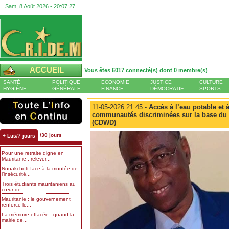
Sam, 8 Août 2026 -
20:07:28
ACCUEIL
Vous êtes 6017 connecté(s) dont 0 membre(s)
SANTÉ
POLITIQUE
ECONOMIE
JUSTICE
CULTURE
HYGIÈNE
GÉNÉRALE
FINANCE
DÉMOCRATIE
SPORTS
11-05-2026 21:45 -
Accès à l’eau potable et 
communautés discriminées sur la base du t
(CDWD)
/30 jours
+ Lus/7 jours
Pour une retraite digne en
Mauritanie : relever...
Nouakchott face à la montée de
l’insécurité...
Trois étudiants mauritaniens au
cœur de...
Mauritanie : le gouvernement
renforce le...
La mémoire effacée : quand la
mairie de...