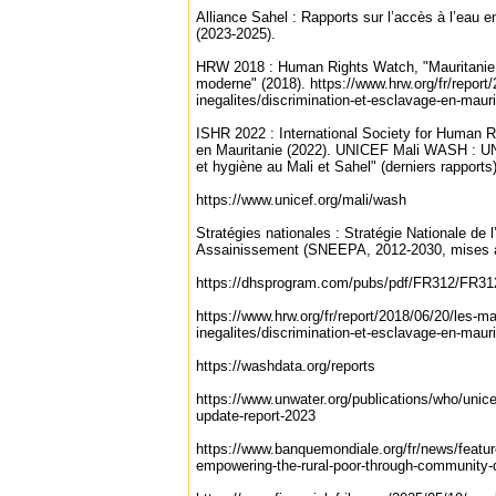
Alliance Sahel : Rapports sur l’accès à l’eau 
(2023-2025).
HRW 2018 : Human Rights Watch, "Mauritanie :
moderne" (2018). https://www.hrw.org/fr/report
inegalites/discrimination-et-esclavage-en-mauri
ISHR 2022 : International Society for Human 
en Mauritanie (2022). UNICEF Mali WASH : U
et hygiène au Mali et Sahel" (derniers rapports)
https://www.unicef.org/mali/wash
Stratégies nationales : Stratégie Nationale de 
Assainissement (SNEEPA, 2012-2030, mises à
https://dhsprogram.com/pubs/pdf/FR312/FR31
https://www.hrw.org/fr/report/2018/06/20/les-m
inegalites/discrimination-et-esclavage-en-mauri
https://washdata.org/reports
https://www.unwater.org/publications/who/unice
update-report-2023
https://www.banquemondiale.org/fr/news/featur
empowering-the-rural-poor-through-community