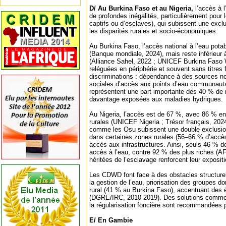
D/ Au Burkina Faso et au Nigeria,
l’accès à l
de profondes inégalités, particulièrement pou
captifs ou d’esclaves), qui subissent une exc
les disparités rurales et socio-économiques.
Au Burkina Faso, l’accès national à l’eau potab
(Banque mondiale, 2024), mais reste inférieur
(Alliance Sahel, 2022 ; UNICEF Burkina Fas
reléguées en périphérie et souvent sans titres 
discriminations : dépendance à des sources non
sociales d’accès aux points d’eau communautai
représentent une part importante des 40 % de 
davantage exposées aux maladies hydriques.
Au Nigeria, l’accès est de 67 %, avec 86 % e
rurales (UNICEF Nigeria ; Trésor français, 20
comme les Osu subissent une double exclusion
dans certaines zones rurales (56–66 % d’accès)
accès aux infrastructures. Ainsi, seuls 46 % 
accès à l’eau, contre 92 % des plus riches (A
héritées de l’esclavage renforcent leur exposit
Les CDWD font face à des obstacles structurels
la gestion de l’eau, priorisation des groupes 
rural (41 % au Burkina Faso), accentuant des 
(DGRE/IRC, 2010-2019). Des solutions comme 
la régularisation foncière sont recommandées 
E/ En Gambie