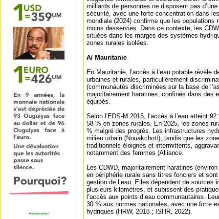
milliards de personnes ne disposent pas d’une
sécurité, avec une forte concentration dans le
mondiale (2024) confirme que les populations r
moins desservies. Dans ce contexte, les CDWD
situées dans les marges des systèmes hydrique
zones rurales isolées.
A/ Mauritanie
En Mauritanie, l’accès à l’eau potable révèle d
urbaines et rurales, particulièrement discrimi
(communautés discriminées sur la base de l’as
majoritairement haratines, confinés dans des 
équipés.
Selon l’EDS-M 2015, l’accès à l’eau atteint 9
58 % en zones rurales. En 2025, les zones rur
% malgré des progrès. Les infrastructures hyd
milieu urbain (Nouakchott), tandis que les zon
traditionnels éloignés et intermittents, aggra
notamment des femmes (Alliance.
Les CDWD, majoritairement haratines (environ 
en périphérie rurale sans titres fonciers et so
gestion de l’eau. Elles dépendent de sources i
plusieurs kilomètres, et subissent des pratique
l’accès aux points d’eau communautaires. Leur
30 % aux normes nationales, avec une forte e
hydriques (HRW, 2018 ; ISHR, 2022).