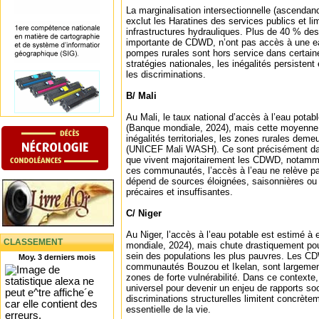
La marginalisation intersectionnelle (ascendance
exclut les Haratines des services publics et li
infrastructures hydrauliques. Plus de 40 % des
importante de CDWD, n’ont pas accès à une ea
pompes rurales sont hors service dans certain
stratégies nationales, les inégalités persistent
les discriminations.
B/ Mali
Au Mali, le taux national d’accès à l’eau potab
(Banque mondiale, 2024), mais cette moyenn
inégalités territoriales, les zones rurales de
(UNICEF Mali WASH). Ce sont précisément da
que vivent majoritairement les CDWD, notammen
ces communautés, l’accès à l’eau ne relève pa
dépend de sources éloignées, saisonnières o
précaires et insuffisantes.
C/ Niger
Au Niger, l’accès à l’eau potable est estimé à
CLASSEMENT
mondiale, 2024), mais chute drastiquement pou
sein des populations les plus pauvres. Les CDW
Moy. 3 derniers mois
communautés Bouzou et Ikelan, sont largeme
zones de forte vulnérabilité. Dans ce contexte, 
universel pour devenir un enjeu de rapports so
discriminations structurelles limitent concrète
essentielle de la vie.