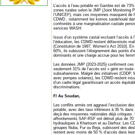
L’accès à l’eau potable en Gambie est de 73%
zones rurales selon le JMP (Joint Monitoring
l’UNICEF), mais ces moyennes masquent de for
CDWD , notamment les komos sarakhoulé dans
confrontés à une marginalisation castale persis
services WASH.
Issus d’un système castal excluant l’accès à l’e
l’éducation, les CDWD restent défavorisés malg
(Constitution de 1997, Women’s Act 2010). En m
60%, ils subissent l’éloignement des points d’e
dominants et une charge accrue pour les fem
Les données JMP (2023-2025) confirment ces 
seulement 31% de l’accès est « géré en toute 
subsaharienne. Malgré des initiatives (CDDP, 
avec pompes solaires), les CDWD restent insu
d’un cadre légal garantissant un accès équitab
discriminations.
F/ Au Soudan,
Les conflits armés ont aggravé l’exclusion de
potable, avec des taux inférieurs à 35 % dans 
deçà des moyennes nationales déjà critiques.
affrontements SAF-RSF ont détruit plus de 70 
hydrauliques à Khartoum et au Darfour. Les 
groupes Nuba, Fur ou Beja, subissent des dest
restent avec moins de 50 % d’accès dans leurs