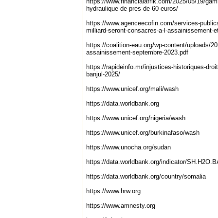
https://www.financialafrik.com/2025/05/19/gam
hydraulique-de-pres-de-60-euros/
https://www.agenceecofin.com/services-public
milliard-seront-consacres-a-l-assainissement-et
https://coalition-eau.org/wp-content/uploads/20
assainissement-septembre-2023.pdf
https://rapideinfo.mr/injustices-historiques-dr
banjul-2025/
https://www.unicef.org/mali/wash
https://data.worldbank.org
https://www.unicef.org/nigeria/wash
https://www.unicef.org/burkinafaso/wash
https://www.unocha.org/sudan
https://data.worldbank.org/indicator/SH.H2O
https://data.worldbank.org/country/somalia
https://www.hrw.org
https://www.amnesty.org