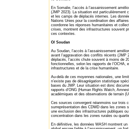
En Somalie, l’accès à l’assainissement amélio
(JMP 2023). La situation est particulièrement c
et les camps de déplacés internes. Les donné
Nations Unies pour la coordination des affaire
coordonne les réponses humanitaires et collect
crises, montrent des infrastructures souvent p
ces contextes.
O/ Soudan
Au Soudan, l’accès à l’assainissement amélior
avant l’aggravation des conflits récents (JMP
déplacés, l’accès chute souvent à moins de 20
fonctionnelles, selon les rapports de l’OCHA, 
infrastructures et de la crise humanitaire.
Au-delà de ces moyennes nationales, une limit
n’existe pas de désagrégation statistique spé
bases du JMP. Leur situation est donc docume
rapports d’ONG (Human Rights Watch, Amnesty 
académiques et des observations de terrain 
Ces sources convergent néanmoins sur trois c
surreprésentation des CDWD dans les zones s
une exclusion des infrastructures publiques o
concentration dans les zones rurales ou quarti
En définitive, les données WASH montrent un 
global encore faible à l’assainissement, un fort 