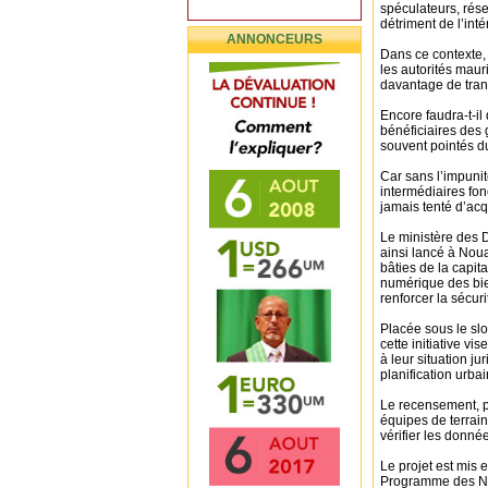
spéculateurs, rése
détriment de l’inté
ANNONCEURS
Dans ce contexte,
les autorités maur
davantage de tran
Encore faudra-t-il
bénéficiaires des
souvent pointés d
Car sans l’impunit
intermédiaires fo
jamais tenté d’ac
Le ministère des D
ainsi lancé à Nou
bâties de la capit
numérique des bien
renforcer la sécuri
Placée sous le sl
cette initiative v
à leur situation ju
planification urba
Le recensement, p
équipes de terrai
vérifier les donné
Le projet est mis 
Programme des Na