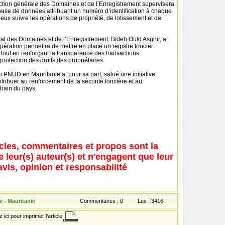
ction générale des Domaines et de l’Enregistrement supervisera
 base de données attribuant un numéro d’identification à chaque
ieux suivre les opérations de propriété, de lotissement et de
ral des Domaines et de l’Enregistrement, Bideh Ould Asghir, a
pération permettra de mettre en place un registre foncier
 tout en renforçant la transparence des transactions
protection des droits des propriétaires.
 PNUD en Mauritanie a, pour sa part, salué une initiative
tribuer au renforcement de la sécurité foncière et au
bain du pays.
icles, commentaires et propos sont la
e leur(s) auteur(s) et n'engagent que leur
avis, opinion et responsabilité
 - Mauritanie
Commentaires :
0
Lus :
3416
 ici pour imprimer l'article