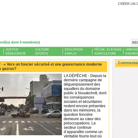
CRÉER UN 
ecté(s) dont 0 membre(s)
RE
JUSTICE
CULTURE
EDUCATION
PÊCHE, ELEVAGE
URBANI
DÉMOCRATIE
SPORTS
EMPLOI
AGRICULTURE
ENVIRO
Commentair
 -
« Vers un foncier sécurisé et une gouvernance moderne
es gazras?
LA DÉPÊCHE - Depuis la
dernière campagne de
déguerpissement des
squatters du domaine
public à Nouakchott, dont
les conséquences
sociales et sécuritaires
restent encore présentes
dans les mémoires, la
question foncière
demeure au cœur des
préoccupations. Le
secteur continue
d’apparaître comme un
véritable fourre-tout où