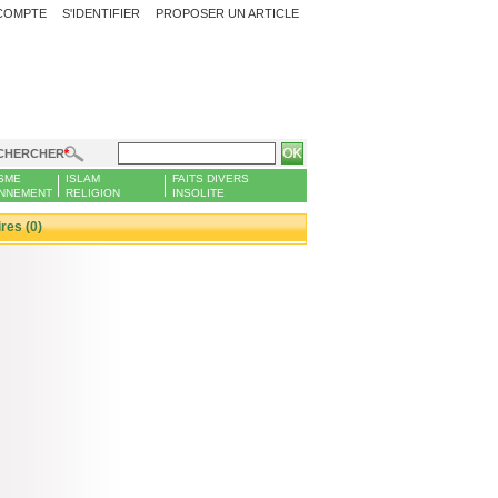
COMPTE
S'IDENTIFIER
PROPOSER UN ARTICLE
CHERCHER
SME
ISLAM
FAITS DIVERS
NNEMENT
RELIGION
INSOLITE
es (0)