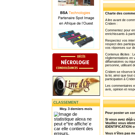
Charte des comme
A lire avant de com
Cridem :
Commentez pour enri
enrichissants à parti
Respectez vos interl
respect des partici
vos réponses sur de
Contenus illicites :
réglementations en v
diffamatoires ou inju
personne, utilisant d
Cridem se réserve le
la loi, ainsi que to
participation à Cride
Les commentaires et 
avis, opinion et resp
CLASSEMENT
Moy. 3 derniers mois
Pour poster un com
Si vous avez déjà
Veuillez vous ident
IDENTIFICATION o
Vous n'êtes pas m