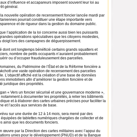
aux d’influence et accapareurs imposent souvent leur loi au
rêt général.
 la nouvelle opération de recensement foncier lancée mardi par
itaniennes pourrait constituer une étape importante vers
sparence et de rigueur dans la gestion du domaine public.
 que l’application de la loi concerne aussi bien les puissants
 grandes opérations spéculatives que les citoyens modestes,
u doigt lors des campagnes de déguerpissement.
é dont ont longtemps bénéficié certains grands squatters et
nciers, nombre de petits occupants n’auraient probablement
quérir ou d’occuper frauduleusement des parcelles.
omaines, du Patrimoine de l’État et de la Réforme foncière a
akchott une vaste opération de recensement des parcelles
ale. L’objectif affiché est la création d’une base de données
s immobiliers afin d’améliorer la gestion foncière et de
té juridique des propriétés.
ogan « Vers un foncier sécurisé et une gouvernance moderne »,
ise notamment à documenter les propriétés, à relier les bâtiments
ridique et à élaborer des cartes urbaines précises pour faciliter la
ine et l’accès aux services de base.
révu sur une durée de 12 à 14 mois, sera mené par des
n équipées de tablettes numériques chargées de collecter et de
es ainsi que les documents fonciers.
en œuvre par la Direction des cartes militaires avec l’appui du
tions unies pour le développement (PNUD) et de la Banque