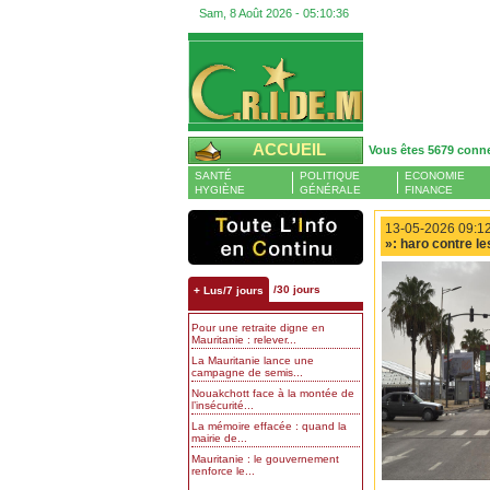
Sam, 8 Août 2026 -
05:10:36
ACCUEIL
Vous êtes 5679 conn
SANTÉ
POLITIQUE
ECONOMIE
HYGIÈNE
GÉNÉRALE
FINANCE
13-05-2026 09:12
»: haro contre l
/30 jours
+ Lus/7 jours
Pour une retraite digne en
Mauritanie : relever...
La Mauritanie lance une
campagne de semis...
Nouakchott face à la montée de
l’insécurité...
La mémoire effacée : quand la
mairie de...
Mauritanie : le gouvernement
renforce le...