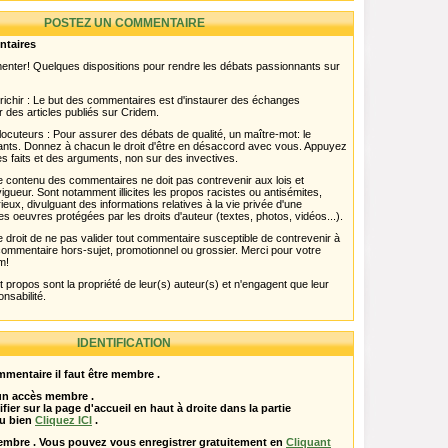
POSTEZ UN COMMENTAIRE
ntaires
menter! Quelques dispositions pour rendre les débats passionnants sur
chir : Le but des commentaires est d'instaurer des échanges
r des articles publiés sur Cridem.
ocuteurs : Pour assurer des débats de qualité, un maître-mot: le
pants. Donnez à chacun le droit d'être en désaccord avec vous. Appuyez
s faits et des arguments, non sur des invectives.
 Le contenu des commentaires ne doit pas contrevenir aux lois et
igueur. Sont notamment illicites les propos racistes ou antisémites,
rieux, divulguant des informations relatives à la vie privée d'une
es oeuvres protégées par les droits d'auteur (textes, photos, vidéos...).
 droit de ne pas valider tout commentaire susceptible de contrevenir à
ut commentaire hors-sujet, promotionnel ou grossier. Merci pour votre
m!
propos sont la propriété de leur(s) auteur(s) et n'engagent que leur
onsabilité.
IDENTIFICATION
mentaire il faut être membre .
 un accès membre .
ifier sur la page d'accueil en haut à droite dans la partie
u bien
Cliquez ICI
.
embre . Vous pouvez vous enregistrer gratuitement en
Cliquant