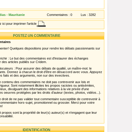
ias - Mauritanie
Commentaires :
0
Lus :
3282
 ici pour imprimer l'article
POSTEZ UN COMMENTAIRE
ntaires
menter! Quelques dispositions pour rendre les débats passionnants sur
chir : Le but des commentaires est d'instaurer des échanges
r des articles publiés sur Cridem.
ocuteurs : Pour assurer des débats de qualité, un maître-mot: le
pants. Donnez à chacun le droit d'être en désaccord avec vous. Appuyez
s faits et des arguments, non sur des invectives.
 Le contenu des commentaires ne doit pas contrevenir aux lois et
igueur. Sont notamment illicites les propos racistes ou antisémites,
rieux, divulguant des informations relatives à la vie privée d'une
es oeuvres protégées par les droits d'auteur (textes, photos, vidéos...).
 droit de ne pas valider tout commentaire susceptible de contrevenir à
ut commentaire hors-sujet, promotionnel ou grossier. Merci pour votre
m!
propos sont la propriété de leur(s) auteur(s) et n'engagent que leur
onsabilité.
IDENTIFICATION