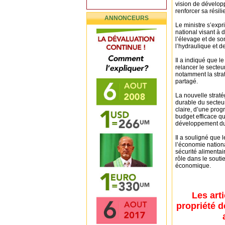
vision de développ
renforcer sa résili
ANNONCEURS
Le ministre s’expr
national visant à 
l’élevage et de so
l’hydraulique et d
Il a indiqué que l
relancer le secteu
notamment la strat
partagé.
La nouvelle straté
durable du secteur
claire, d’une pro
budget efficace qu
développement du 
Il a souligné que l
l’économie nationa
sécurité alimentai
rôle dans le soutie
économique.
Les art
propriété d