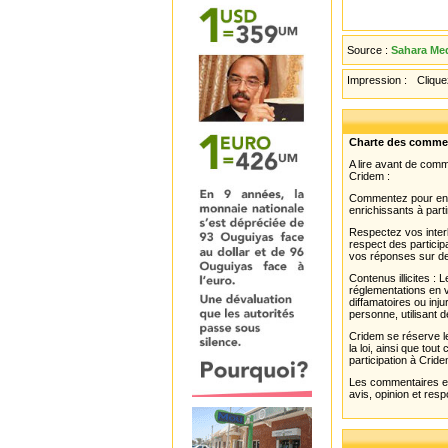
Source :
Sahara Med
Impression :
Cliquez
Charte des comme
A lire avant de com
Cridem :
Commentez pour enri
enrichissants à parti
Respectez vos interl
respect des partici
vos réponses sur de
Contenus illicites :
réglementations en v
diffamatoires ou inju
personne, utilisant d
Cridem se réserve le
la loi, ainsi que to
participation à Cride
Les commentaires et 
avis, opinion et resp