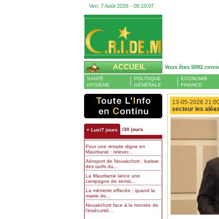
Ven, 7 Août 2026 -
08:10:08
ACCUEIL
Vous êtes 5092 conn
SANTÉ
POLITIQUE
ECONOMIE
HYGIÈNE
GÉNÉRALE
FINANCE
13-05-2026 21:00
secteur les aléa
/30 jours
+ Lus/7 jours
Pour une retraite digne en
Mauritanie : relever...
Aéroport de Nouakchott : baisse
des tarifs du...
La Mauritanie lance une
campagne de semis...
La mémoire effacée : quand la
mairie de...
Nouakchott face à la montée de
l’insécurité...