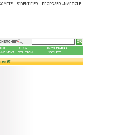
COMPTE
S'IDENTIFIER
PROPOSER UN ARTICLE
CHERCHER
SME
ISLAM
FAITS DIVERS
NNEMENT
RELIGION
INSOLITE
es (0)