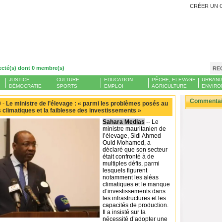
CRÉER UN 
ecté(s) dont 0 membre(s)
RE
JUSTICE
CULTURE
EDUCATION
PÊCHE, ELEVAGE
URBANI
DÉMOCRATIE
SPORTS
EMPLOI
AGRICULTURE
ENVIRO
Commentair
 -
Le ministre de l’élevage : « parmi les problèmes posés au
s climatiques et la faiblesse des investissements »
Sahara Medias
-- Le
ministre mauritanien de
l’élevage, Sidi Ahmed
Ould Mohamed, a
déclaré que son secteur
était confronté à de
multiples défis, parmi
lesquels figurent
notamment les aléas
climatiques et le manque
d’investissements dans
les infrastructures et les
capacités de production.
Il a insisté sur la
nécessité d’adopter une