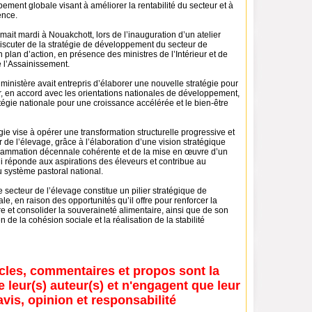
ement globale visant à améliorer la rentabilité du secteur et à
ence.
imait mardi à Nouakchott, lors de l’inauguration d’un atelier
discuter de la stratégie de développement du secteur de
n plan d’action, en présence des ministres de l’Intérieur et de
e l’Assainissement.
e ministère avait entrepris d’élaborer une nouvelle stratégie pour
r, en accord avec les orientations nationales de développement,
égie nationale pour une croissance accélérée et le bien-être
gie vise à opérer une transformation structurelle progressive et
 de l’élevage, grâce à l’élaboration d’une vision stratégique
grammation décennale cohérente et de la mise en œuvre d’un
i réponde aux aspirations des éleveurs et contribue au
système pastoral national.
e secteur de l’élevage constitue un pilier stratégique de
le, en raison des opportunités qu’il offre pour renforcer la
re et consolider la souveraineté alimentaire, ainsi que de son
n de la cohésion sociale et la réalisation de la stabilité
icles, commentaires et propos sont la
e leur(s) auteur(s) et n'engagent que leur
avis, opinion et responsabilité