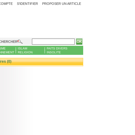
COMPTE
S'IDENTIFIER
PROPOSER UN ARTICLE
CHERCHER
SME
ISLAM
FAITS DIVERS
NNEMENT
RELIGION
INSOLITE
es (0)