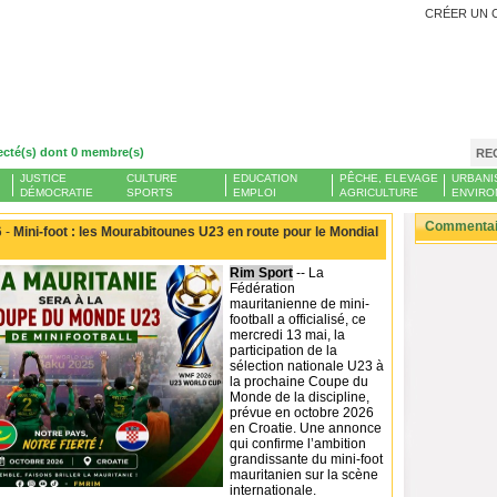
CRÉER UN 
ecté(s) dont 0 membre(s)
RE
JUSTICE
CULTURE
EDUCATION
PÊCHE, ELEVAGE
URBANI
DÉMOCRATIE
SPORTS
EMPLOI
AGRICULTURE
ENVIRO
Commentair
 -
Mini-foot : les Mourabitounes U23 en route pour le Mondial
Rim Sport
-- La
Fédération
mauritanienne de mini-
football a officialisé, ce
mercredi 13 mai, la
participation de la
sélection nationale U23 à
la prochaine Coupe du
Monde de la discipline,
prévue en octobre 2026
en Croatie. Une annonce
qui confirme l’ambition
grandissante du mini-foot
mauritanien sur la scène
internationale.