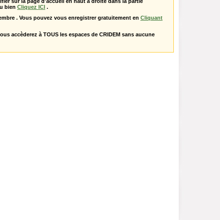
ifier sur la page d'accueil en haut à droite dans la partie
u bien
Cliquez ICI
.
embre . Vous pouvez vous enregistrer gratuitement en
Cliquant
vous accèderez à TOUS les espaces de CRIDEM sans aucune