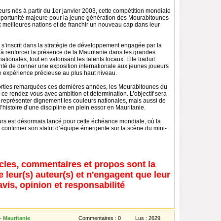
rs nés à partir du 1er janvier 2003, cette compétition mondiale
portunité majeure pour la jeune génération des Mourabitounes
 meilleures nations et de franchir un nouveau cap dans leur
n s’inscrit dans la stratégie de développement engagée par la
 à renforcer la présence de la Mauritanie dans les grandes
ationales, tout en valorisant les talents locaux. Elle traduit
nté de donner une exposition internationale aux jeunes joueurs
une expérience précieuse au plus haut niveau.
orties remarquées ces dernières années, les Mourabitounes du
 ce rendez-vous avec ambition et détermination. L’objectif sera
représenter dignement les couleurs nationales, mais aussi de
l’histoire d’une discipline en plein essor en Mauritanie.
rs est désormais lancé pour cette échéance mondiale, où la
 confirmer son statut d’équipe émergente sur la scène du mini-
icles, commentaires et propos sont la
e leur(s) auteur(s) et n'engagent que leur
avis, opinion et responsabilité
- Mauritanie
Commentaires :
0
Lus :
2629