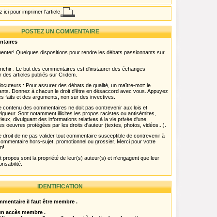
 ici pour imprimer l'article
POSTEZ UN COMMENTAIRE
ntaires
menter! Quelques dispositions pour rendre les débats passionnants sur
chir : Le but des commentaires est d'instaurer des échanges
r des articles publiés sur Cridem.
ocuteurs : Pour assurer des débats de qualité, un maître-mot: le
pants. Donnez à chacun le droit d'être en désaccord avec vous. Appuyez
s faits et des arguments, non sur des invectives.
 Le contenu des commentaires ne doit pas contrevenir aux lois et
igueur. Sont notamment illicites les propos racistes ou antisémites,
rieux, divulguant des informations relatives à la vie privée d'une
es oeuvres protégées par les droits d'auteur (textes, photos, vidéos...).
 droit de ne pas valider tout commentaire susceptible de contrevenir à
ut commentaire hors-sujet, promotionnel ou grossier. Merci pour votre
m!
propos sont la propriété de leur(s) auteur(s) et n'engagent que leur
onsabilité.
IDENTIFICATION
mentaire il faut être membre .
 un accès membre .