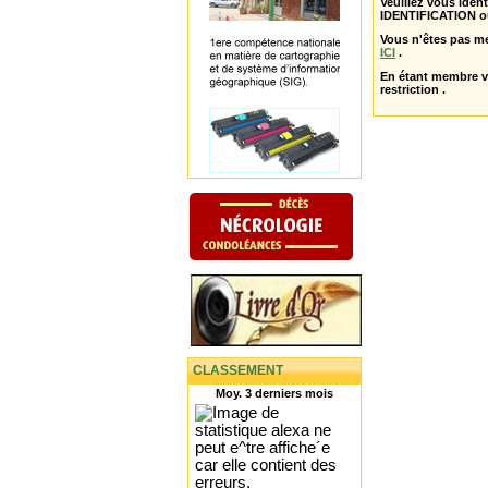
Veuillez vous ident
IDENTIFICATION o
Vous n'êtes pas m
ICI
.
En étant membre 
restriction .
CLASSEMENT
Moy. 3 derniers mois