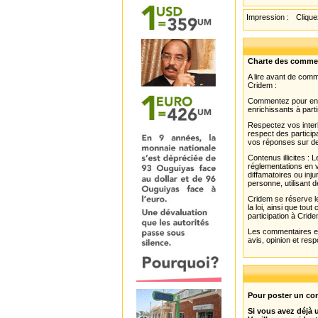
Impression :
Cliquez
Charte des comme
A lire avant de com
Cridem :
Commentez pour enri
enrichissants à parti
Respectez vos interl
respect des partici
vos réponses sur de
Contenus illicites :
réglementations en v
diffamatoires ou inju
personne, utilisant d
Cridem se réserve le
la loi, ainsi que to
participation à Cride
Les commentaires et 
avis, opinion et resp
Pour poster un com
Si vous avez déjà