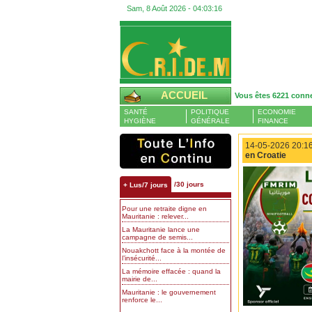
Sam, 8 Août 2026 -
04:03:17
ACCUEIL
Vous êtes 6221 conn
SANTÉ
POLITIQUE
ECONOMIE
HYGIÈNE
GÉNÉRALE
FINANCE
14-05-2026 20:16
en Croatie
/30 jours
+ Lus/7 jours
Pour une retraite digne en
Mauritanie : relever...
La Mauritanie lance une
campagne de semis...
Nouakchott face à la montée de
l’insécurité...
La mémoire effacée : quand la
mairie de...
Mauritanie : le gouvernement
renforce le...