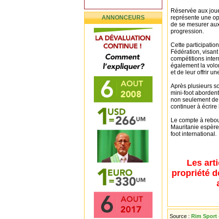
Réservée aux joueu
ANNONCEURS
représente une op
de se mesurer aux
progression.
Cette participatio
Fédération, visant
compétitions intern
également la volo
et de leur offrir 
Après plusieurs s
mini-foot abordent
non seulement de 
continuer à écrire 
Le compte à rebou
Mauritanie espère
foot international.
Les art
propriété d
Source :
Rim Sport 