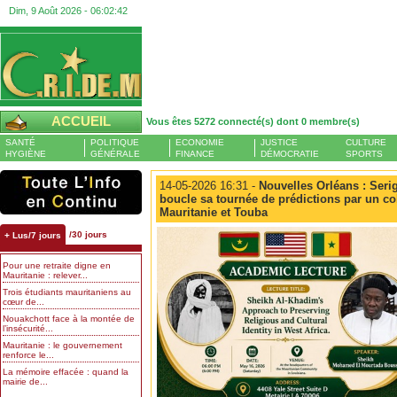
Dim, 9 Août 2026 -
06:02:43
ACCUEIL
Vous êtes 5272 connecté(s) dont 0 membre(s)
SANTÉ
POLITIQUE
ECONOMIE
JUSTICE
CULTURE
HYGIÈNE
GÉNÉRALE
FINANCE
DÉMOCRATIE
SPORTS
14-05-2026 16:31 -
Nouvelles Orléans : Ser
boucle sa tournée de prédictions par un col
Mauritanie et Touba
/30 jours
+ Lus/7 jours
Pour une retraite digne en
Mauritanie : relever...
Trois étudiants mauritaniens au
cœur de...
Nouakchott face à la montée de
l’insécurité...
Mauritanie : le gouvernement
renforce le...
La mémoire effacée : quand la
mairie de...