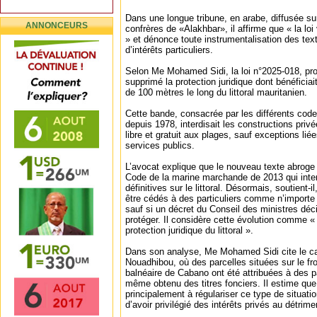
Dans une longue tribune, en arabe, diffusée su
ANNONCEURS
confrères de «Alakhbar», il affirme que « la loi v
» et dénonce toute instrumentalisation des text
d’intérêts particuliers.
Selon Me Mohamed Sidi, la loi n°2025-018, pr
supprimé la protection juridique dont bénéficia
de 100 mètres le long du littoral mauritanien.
Cette bande, consacrée par les différents cod
depuis 1978, interdisait les constructions priv
libre et gratuit aux plages, sauf exceptions lié
services publics.
L’avocat explique que le nouveau texte abroge 
Code de la marine marchande de 2013 qui inte
définitives sur le littoral. Désormais, soutient-i
être cédés à des particuliers comme n’importe 
sauf si un décret du Conseil des ministres déc
protéger. Il considère cette évolution comme « 
protection juridique du littoral ».
Dans son analyse, Me Mohamed Sidi cite le ca
Nouadhibou, où des parcelles situées sur le fro
balnéaire de Cabano ont été attribuées à des pa
même obtenu des titres fonciers. Il estime que
principalement à régulariser ce type de situati
d’avoir privilégié des intérêts privés au détrime