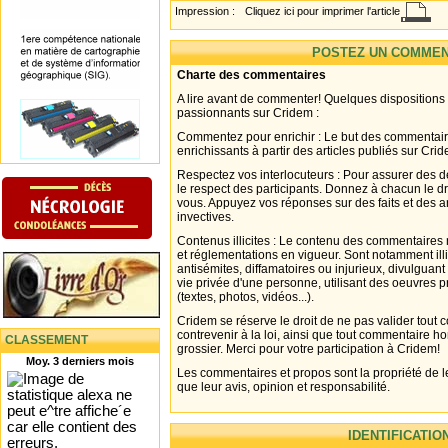
Impression :
Cliquez ici pour imprimer l'article
POSTEZ UN COMMEN
Charte des commentaires
A lire avant de commenter! Quelques dispositions
passionnants sur Cridem :
Commentez pour enrichir : Le but des commentair
enrichissants à partir des articles publiés sur Cri
Respectez vos interlocuteurs : Pour assurer des d
le respect des participants. Donnez à chacun le d
vous. Appuyez vos réponses sur des faits et des 
invectives.
Contenus illicites : Le contenu des commentaires n
et réglementations en vigueur. Sont notamment illi
antisémites, diffamatoires ou injurieux, divulguant
vie privée d'une personne, utilisant des oeuvres p
(textes, photos, vidéos...).
Cridem se réserve le droit de ne pas valider tout
contrevenir à la loi, ainsi que tout commentaire h
CLASSEMENT
grossier. Merci pour votre participation à Cridem!
Moy. 3 derniers mois
Les commentaires et propos sont la propriété de l
que leur avis, opinion et responsabilité.
IDENTIFICATIO