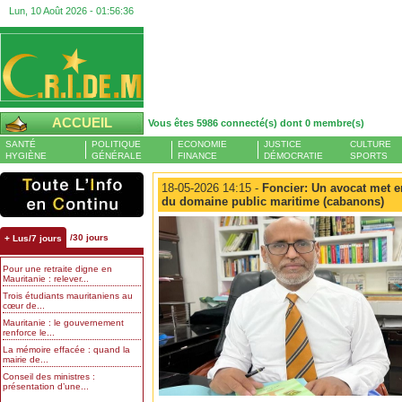
Lun, 10 Août 2026 -
01:56:37
ACCUEIL
Vous êtes 5986 connecté(s) dont 0 membre(s)
SANTÉ
POLITIQUE
ECONOMIE
JUSTICE
CULTURE
HYGIÈNE
GÉNÉRALE
FINANCE
DÉMOCRATIE
SPORTS
18-05-2026 14:15 -
Foncier: Un avocat met e
du domaine public maritime (cabanons)
/30 jours
+ Lus/7 jours
Pour une retraite digne en
Mauritanie : relever...
Trois étudiants mauritaniens au
cœur de...
Mauritanie : le gouvernement
renforce le...
La mémoire effacée : quand la
mairie de...
Conseil des ministres :
présentation d’une...