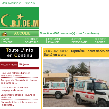
Jeu, 6 Août 2026 -
20:20:07
ACCUEIL
Vous êtes 4303 connecté(s) dont 0 membre(s)
SANTÉ
POLITIQUE
ECONOMIE
JUSTICE
CULTURE
HYGIÈNE
GÉNÉRALE
FINANCE
DÉMOCRATIE
SPORTS
21-05-2026 00:18 -
Diphtérie : deux décès enr
Santé en alerte
/30 jours
+ Lus/7 jours
Pour une retraite digne en
Mauritanie : relever...
Aéroport de Nouakchott : baisse
des tarifs du...
La Mauritanie lance une
campagne de semis...
La mémoire effacée : quand la
mairie de...
Nouakchott face à la montée de
l’insécurité...