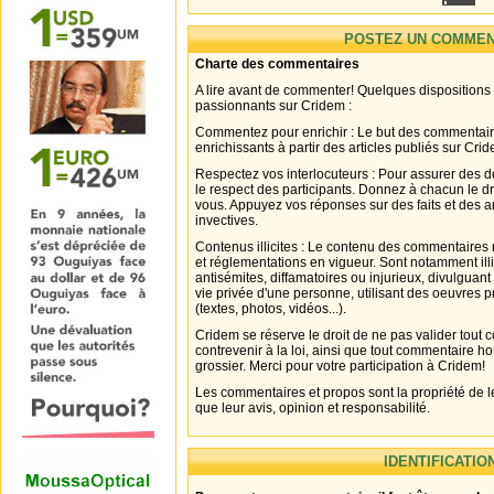
POSTEZ UN COMMEN
Charte des commentaires
A lire avant de commenter! Quelques dispositions
passionnants sur Cridem :
Commentez pour enrichir : Le but des commentair
enrichissants à partir des articles publiés sur Cri
Respectez vos interlocuteurs : Pour assurer des d
le respect des participants. Donnez à chacun le d
vous. Appuyez vos réponses sur des faits et des 
invectives.
Contenus illicites : Le contenu des commentaires n
et réglementations en vigueur. Sont notamment illi
antisémites, diffamatoires ou injurieux, divulguant
vie privée d'une personne, utilisant des oeuvres p
(textes, photos, vidéos...).
Cridem se réserve le droit de ne pas valider tout
contrevenir à la loi, ainsi que tout commentaire h
grossier. Merci pour votre participation à Cridem!
Les commentaires et propos sont la propriété de l
que leur avis, opinion et responsabilité.
IDENTIFICATIO