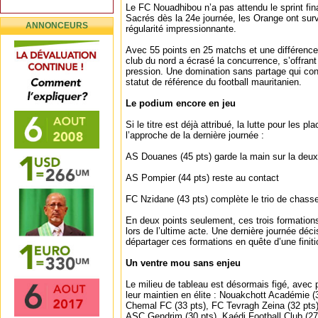
Le FC Nouadhibou n’a pas attendu le sprint final
Sacrés dès la 24e journée, les Orange ont sur
ANNONCEURS
régularité impressionnante.
Avec 55 points en 25 matchs et une différence 
club du nord a écrasé la concurrence, s’offran
pression. Une domination sans partage qui conf
statut de référence du football mauritanien.
Le podium encore en jeu
Si le titre est déjà attribué, la lutte pour les p
l’approche de la dernière journée :
AS Douanes (45 pts) garde la main sur la deu
AS Pompier (44 pts) reste au contact
FC Nzidane (43 pts) complète le trio de chass
En deux points seulement, ces trois formations 
lors de l’ultime acte. Une dernière journée déc
départager ces formations en quête d’une finiti
Un ventre mou sans enjeu
Le milieu de tableau est désormais figé, avec
leur maintien en élite : Nouakchott Académie (
Chemal FC (33 pts), FC Tevragh Zeina (32 pts)
ASC Gendrim (30 pts), Kaédi Football Club (27 