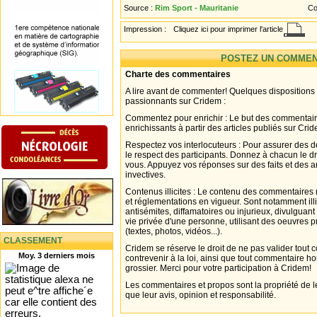
Source :
Rim Sport - Mauritanie
Co
Impression :
Cliquez ici pour imprimer l'article
POSTEZ UN COMMEN
Charte des commentaires
A lire avant de commenter! Quelques dispositions
passionnants sur Cridem :
Commentez pour enrichir : Le but des commentair
enrichissants à partir des articles publiés sur Cri
Respectez vos interlocuteurs : Pour assurer des d
le respect des participants. Donnez à chacun le d
vous. Appuyez vos réponses sur des faits et des 
invectives.
Contenus illicites : Le contenu des commentaires n
et réglementations en vigueur. Sont notamment illi
antisémites, diffamatoires ou injurieux, divulguant
vie privée d'une personne, utilisant des oeuvres p
(textes, photos, vidéos...).
CLASSEMENT
Cridem se réserve le droit de ne pas valider tout
Moy. 3 derniers mois
contrevenir à la loi, ainsi que tout commentaire h
grossier. Merci pour votre participation à Cridem!
Les commentaires et propos sont la propriété de l
que leur avis, opinion et responsabilité.