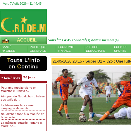
Ven, 7 Août 2026 -
11:44:46
ACCUEIL
Vous êtes 4515 connecté(s) dont 0 membre(s)
SANTÉ
POLITIQUE
ECONOMIE
JUSTICE
CULTURE
HYGIÈNE
GÉNÉRALE
FINANCE
DÉMOCRATIE
SPORTS
21-05-2026 23:15 -
Super D1 – J25 : Une lutt
/30 jours
+ Lus/7 jours
Pour une retraite digne en
Mauritanie : relever...
Aéroport de Nouakchott : baisse
des tarifs du...
La Mauritanie lance une
campagne de semis...
Nouakchott face à la montée de
l’insécurité...
La mémoire effacée : quand la
mairie de...