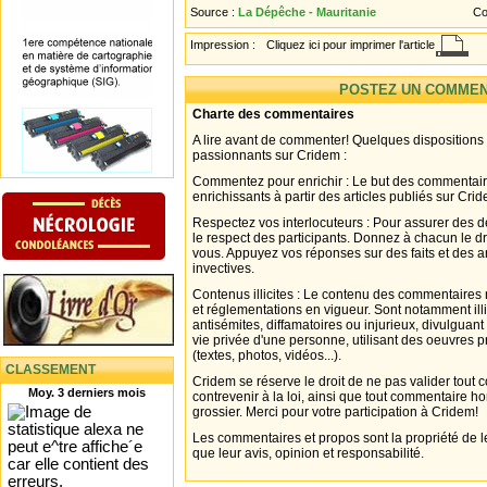
Source :
La Dépêche - Mauritanie
Co
Impression :
Cliquez ici pour imprimer l'article
POSTEZ UN COMMEN
Charte des commentaires
A lire avant de commenter! Quelques dispositions
passionnants sur Cridem :
Commentez pour enrichir : Le but des commentair
enrichissants à partir des articles publiés sur Cri
Respectez vos interlocuteurs : Pour assurer des d
le respect des participants. Donnez à chacun le d
vous. Appuyez vos réponses sur des faits et des 
invectives.
Contenus illicites : Le contenu des commentaires n
et réglementations en vigueur. Sont notamment illi
antisémites, diffamatoires ou injurieux, divulguant
vie privée d'une personne, utilisant des oeuvres p
(textes, photos, vidéos...).
CLASSEMENT
Cridem se réserve le droit de ne pas valider tout
Moy. 3 derniers mois
contrevenir à la loi, ainsi que tout commentaire h
grossier. Merci pour votre participation à Cridem!
Les commentaires et propos sont la propriété de l
que leur avis, opinion et responsabilité.