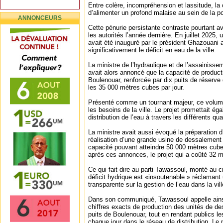
Entre colère, incompréhension et lassitude, la 
d’alimenter un profond malaise au sein de la po
ANNONCEURS
Cette pénurie persistante contraste pourtant a
les autorités l’année dernière. En juillet 2025, 
avait été inauguré par le président Ghazouani a
significativement le déficit en eau de la ville.
La ministre de l’hydraulique et de l’assainiss
avait alors annoncé que la capacité de product
Boulenouar, renforcée par dix puits de réserve
les 35 000 mètres cubes par jour.
Présenté comme un tournant majeur, ce volume
les besoins de la ville. Le projet promettait ég
distribution de l’eau à travers les différents qua
La ministre avait aussi évoqué la préparation 
réalisation d’une grande usine de dessalement
capacité pouvant atteindre 50 000 mètres cube
après ces annonces, le projet qui a coûté 32 
Ce qui fait dire au parti Tawassoul, monté au c
déficit hydrique est «insoutenable » réclamant
transparente sur la gestion de l’eau dans la vill
Dans son communiqué, Tawassoul appelle ainsi 
chiffres exacts de production des unités de d
puits de Boulenouar, tout en rendant publics l
chaque jour dans le réseau de distribution. Le