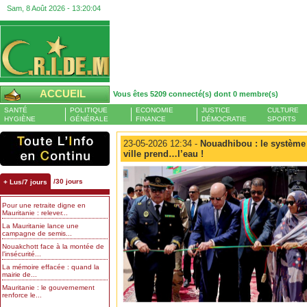
Sam, 8 Août 2026 -
13:20:05
ACCUEIL
Vous êtes 5209 connecté(s) dont 0 membre(s)
SANTÉ
POLITIQUE
ECONOMIE
JUSTICE
CULTURE
HYGIÈNE
GÉNÉRALE
FINANCE
DÉMOCRATIE
SPORTS
23-05-2026 12:34 -
Nouadhibou : le système
ville prend…l’eau !
/30 jours
+ Lus/7 jours
Pour une retraite digne en
Mauritanie : relever...
La Mauritanie lance une
campagne de semis...
Nouakchott face à la montée de
l’insécurité...
La mémoire effacée : quand la
mairie de...
Mauritanie : le gouvernement
renforce le...