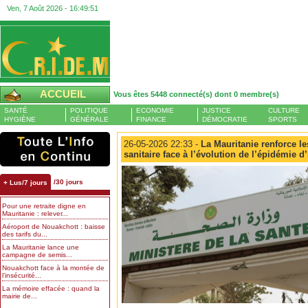
Ven, 7 Août 2026 -
16:49:51
ACCUEIL
Vous êtes 5448 connecté(s) dont 0 membre(s)
SANTÉ
POLITIQUE
ECONOMIE
JUSTICE
CULTURE
HYGIÈNE
GÉNÉRALE
FINANCE
DÉMOCRATIE
SPORTS
26-05-2026 22:33 -
La Mauritanie renforce le
sanitaire face à l’évolution de l’épidémie d
/30 jours
+ Lus/7 jours
Pour une retraite digne en
Mauritanie : relever...
Aéroport de Nouakchott : baisse
des tarifs du...
La Mauritanie lance une
campagne de semis...
Nouakchott face à la montée de
l’insécurité...
La mémoire effacée : quand la
mairie de...