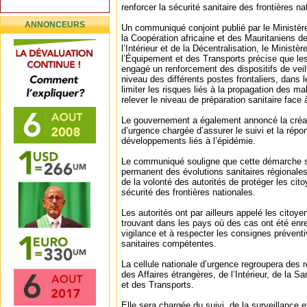
renforcer la sécurité sanitaire des frontières na
ANNONCEURS
Un communiqué conjoint publié par le Ministère
la Coopération africaine et des Mauritaniens de 
l’Intérieur et de la Décentralisation, le Ministè
l’Équipement et des Transports précise que les
engagé un renforcement des dispositifs de veill
niveau des différents postes frontaliers, dans l
limiter les risques liés à la propagation des ma
relever le niveau de préparation sanitaire face 
Le gouvernement a également annoncé la créati
d’urgence chargée d’assurer le suivi et la rép
développements liés à l’épidémie.
Le communiqué souligne que cette démarche s’i
permanent des évolutions sanitaires régionales 
de la volonté des autorités de protéger les cito
sécurité des frontières nationales.
Les autorités ont par ailleurs appelé les citoy
trouvant dans les pays où des cas ont été enre
vigilance et à respecter les consignes prévent
sanitaires compétentes.
La cellule nationale d’urgence regroupera des 
des Affaires étrangères, de l’Intérieur, de la S
et des Transports.
Elle sera chargée du suivi, de la surveillance e