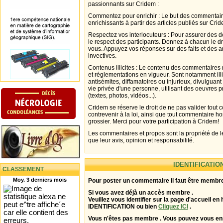
passionnants sur Cridem :
Commentez pour enrichir : Le but des commentair
enrichissants à partir des articles publiés sur Cri
Respectez vos interlocuteurs : Pour assurer des d
le respect des participants. Donnez à chacun le d
vous. Appuyez vos réponses sur des faits et des 
invectives.
Contenus illicites : Le contenu des commentaires n
et réglementations en vigueur. Sont notamment illi
antisémites, diffamatoires ou injurieux, divulguant
vie privée d'une personne, utilisant des oeuvres p
(textes, photos, vidéos...).
Cridem se réserve le droit de ne pas valider tout
contrevenir à la loi, ainsi que tout commentaire h
grossier. Merci pour votre participation à Cridem!
Les commentaires et propos sont la propriété de l
que leur avis, opinion et responsabilité.
IDENTIFICATIO
CLASSEMENT
Moy. 3 derniers mois
Pour poster un commentaire il faut être membre
Si vous avez déjà un accès membre .
Veuillez vous identifier sur la page d'accueil en 
IDENTIFICATION ou bien
Cliquez ICI
.
Vous n'êtes pas membre . Vous pouvez vous enr