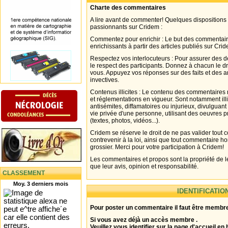
Charte des commentaires
A lire avant de commenter! Quelques dispositions
passionnants sur Cridem :
Commentez pour enrichir : Le but des commentair
enrichissants à partir des articles publiés sur Cri
Respectez vos interlocuteurs : Pour assurer des d
le respect des participants. Donnez à chacun le d
vous. Appuyez vos réponses sur des faits et des 
invectives.
Contenus illicites : Le contenu des commentaires n
et réglementations en vigueur. Sont notamment illi
antisémites, diffamatoires ou injurieux, divulguant
vie privée d'une personne, utilisant des oeuvres p
(textes, photos, vidéos...).
Cridem se réserve le droit de ne pas valider tout
contrevenir à la loi, ainsi que tout commentaire h
grossier. Merci pour votre participation à Cridem!
Les commentaires et propos sont la propriété de l
que leur avis, opinion et responsabilité.
CLASSEMENT
Moy. 3 derniers mois
IDENTIFICATIO
Pour poster un commentaire il faut être membre
Si vous avez déjà un accès membre .
Veuillez vous identifier sur la page d'accueil en 