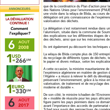
que de la coordinatrice du Plan d’action pour
ANNONCEURS
des Nations Unies pour l’environnement (PNUE
une visite dans la wilaya de Blida, au cours d
délégation ont pris connaissance de l’expérienc
valorisation des déchets.
La délégation s’est notamment rendue dans un
l’aluminium, située dans la commune de Sou
des explications sur les différentes étapes de v
des déchets, ainsi que sur les mécanismes de
Ils ont également pu découvrir les techniques 
La wilaya de Blida compte plus de 150 entrepr
du recyclage de différents types de déchets, tel
le papier et divers métaux, selon les explicatio
A cette occasion, la ministre mauritanienne de
l’expérience algérienne en matière de gestion 
l’Algérie « a réussi à relever le défi du dévelo
préservant l’environnement, grâce à la mise en
valorisation, de traitement et de recyclage de
moderne et durable ».
De son côté, le ministre tchadien de l’Environn
de « modèle de réussite pour les pays africains
figure parmi les pays pionniers dans ce domai
avant l’importance des accords de partenariat s
Tchad pour ouvrir des perspectives de coopéra