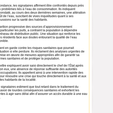
ndance, les signataires affirment être confrontés depuis près
s problèmes liés à l’eau de consommation. Ils indiquent
onstaté, au cours des deux dernières semaines, une altération
ût de l’eau, suscitant de vives inquiétudes quant à ses
ussions sur la santé des habitants.
parition progressive des sources d’approvisionnement
 particulier les puits, a contraint la population à dépendre
éseau de distribution public. Une situation qui renforce les
 résidents face aux doutes entourant la qualité de l’eau
onible.
ent en garde contre les risques sanitaires que pourrait
tuation si elle perdure. Ils réclament des analyses urgentes de
a mise en œuvre de mesures appropriées afin de garantir sa
mes sanitaires et de protéger la population.
ettre expliquent avoir saisi directement le chef de l’État après
lon eux, une absence de réponse suffisante des autorités
éoccupations. Ils appellent ainsi à une intervention rapide des
our résoudre une crise qui touche directement à la santé et aux
es habitants de la localité.
 signataires estiment que tout retard dans le traitement du
 avoir de lourdes conséquences sanitaires et exhortent les
tes à agir sans délai afin d’assurer un accès durable à une eau
.