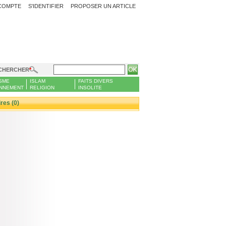
COMPTE
S'IDENTIFIER
PROPOSER UN ARTICLE
CHERCHER
SME
ISLAM
FAITS DIVERS
NNEMENT
RELIGION
INSOLITE
es (0)