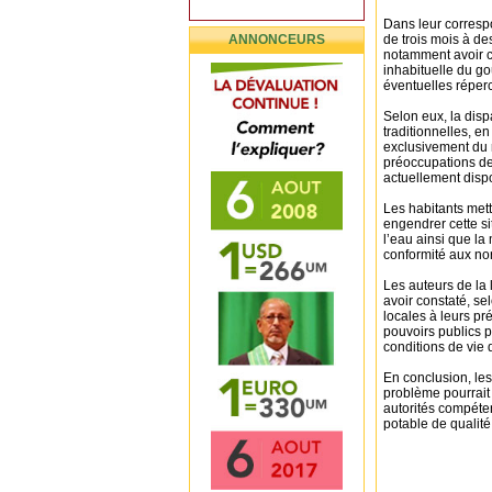
Dans leur correspo
ANNONCEURS
de trois mois à de
notamment avoir c
inhabituelle du go
éventuelles réperc
Selon eux, la dis
traditionnelles, en
exclusivement du r
préoccupations des
actuellement disp
Les habitants mett
engendrer cette si
l’eau ainsi que l
conformité aux nor
Les auteurs de la l
avoir constaté, se
locales à leurs pr
pouvoirs publics p
conditions de vie d
En conclusion, les
problème pourrait
autorités compéten
potable de qualité