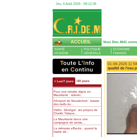
Jeu, 6 Août 2026 -
09:12:37
ACCUEIL
Vous êtes 4641 conn
SANTÉ
POLITIQUE
ECONOMIE
HYGIÈNE
GÉNÉRALE
FINANCE
01-06-2026 11:58
qualité de l’eau 
/30 jours
+ Lus/7 jours
Pour une retraite digne en
Mauritanie : relever...
Aéroport de Nouakchott : baisse
des tarifs du...
Vidéo. Sénégal : les propos de
Cheikh Tidiane...
La Mauritanie lance une
campagne de semis...
La mémoire effacée : quand la
mairie de...