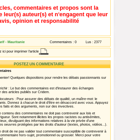
icles, commentaires et propos sont la
e leur(s) auteur(s) et n'engagent que leur
avis, opinion et responsabilité
if - Mauritanie
Commentaires :
0
Lus :
2377
 ici pour imprimer l'article
POSTEZ UN COMMENTAIRE
ntaires
menter! Quelques dispositions pour rendre les débats passionnants sur
chir : Le but des commentaires est d'instaurer des échanges
r des articles publiés sur Cridem.
ocuteurs : Pour assurer des débats de qualité, un maître-mot: le
pants. Donnez à chacun le droit d'être en désaccord avec vous. Appuyez
s faits et des arguments, non sur des invectives.
 Le contenu des commentaires ne doit pas contrevenir aux lois et
igueur. Sont notamment illicites les propos racistes ou antisémites,
rieux, divulguant des informations relatives à la vie privée d'une
es oeuvres protégées par les droits d'auteur (textes, photos, vidéos...).
 droit de ne pas valider tout commentaire susceptible de contrevenir à
ut commentaire hors-sujet, promotionnel ou grossier. Merci pour votre
m!