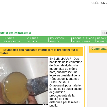
CRÉER UN 
ecté(s) dont 0 membre(s)
RE
JUSTICE
CULTURE
EDUCATION
PÊCHE, ELEVAGE
URBANI
DÉMOCRATIE
SPORTS
EMPLOI
AGRICULTURE
ENVIRO
Commentair
 -
Boumdeid : des habitants interpellent le président sur la
potable
SHEMS MAARIF - Des
habitants de la commune
de Boumdeid, dans la
moughataa du même
nom, ont adressé une
lettre au président de la
République, Mohamed
Ould Cheikh El
Ghazouani, pour l’alerter
sur ce qu’ils qualifient de
dégradation
préoccupante de la
qualité de l’eau
distribuée par le réseau
public.