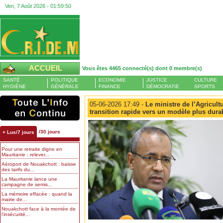
Ven, 7 Août 2026 -
01:59:51
ACCUEIL
Vous êtes 4465 connecté(s) dont 0 membre(s)
SANTÉ
POLITIQUE
ECONOMIE
JUSTICE
CULTURE
HYGIÈNE
GÉNÉRALE
FINANCE
DÉMOCRATIE
SPORTS
05-06-2026 17:49 -
Le ministre de l’Agricultu
transition rapide vers un modèle plus durab
/30 jours
+ Lus/7 jours
Pour une retraite digne en
Mauritanie : relever...
Aéroport de Nouakchott : baisse
des tarifs du...
La Mauritanie lance une
campagne de semis...
La mémoire effacée : quand la
mairie de...
Nouakchott face à la montée de
l’insécurité...