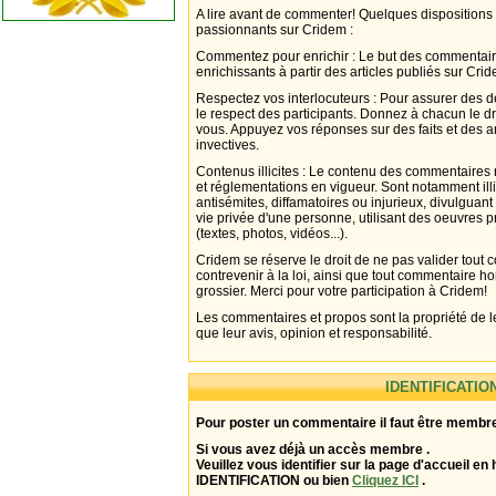
A lire avant de commenter! Quelques dispositions
passionnants sur Cridem :
Commentez pour enrichir : Le but des commentair
enrichissants à partir des articles publiés sur Cri
Respectez vos interlocuteurs : Pour assurer des d
le respect des participants. Donnez à chacun le d
vous. Appuyez vos réponses sur des faits et des 
invectives.
Contenus illicites : Le contenu des commentaires n
et réglementations en vigueur. Sont notamment illi
antisémites, diffamatoires ou injurieux, divulguant
vie privée d'une personne, utilisant des oeuvres p
(textes, photos, vidéos...).
Cridem se réserve le droit de ne pas valider tout
contrevenir à la loi, ainsi que tout commentaire h
grossier. Merci pour votre participation à Cridem!
Les commentaires et propos sont la propriété de l
que leur avis, opinion et responsabilité.
IDENTIFICATIO
Pour poster un commentaire il faut être membre
Si vous avez déjà un accès membre .
Veuillez vous identifier sur la page d'accueil en 
IDENTIFICATION ou bien
Cliquez ICI
.