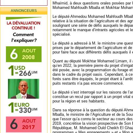
Mhaïmid, à deux questions orales posées par
Mohamed Mahfoudh Mballa et Mokhtar Moha
ANNONCEURS
Le député Ahmedou Mohamed Mahfoudh Mballa 
relative à la situation de l’agriculture et des ag
soulignant une série de défis auxquels le dépa
notamment le manque d’intrants agricoles et 
spécialisé.
Le député a adressé à M. le ministre une ques
prises par le département de l’agriculture et de
pour faire face aux différents défis auxquels il 
Quant au député Mokhtar Mohamed Limam, il a
qu’en 2022, la première pierre du projet d’irrig
été posée, avec la programmation du forage et
dans le cadre du projet oasis. Cependant, à ce 
forés sans être équipés, le projet étant à l’arrê
puits restants n’a pas encore commencé.
Le député s’est interrogé sur les raisons de l’ar
constitue un recul par rapport à un projet vital
pour la région et ses habitants.
Dans sa réponse à la question du député A
Mballa, le ministre de l’Agriculture et de la So
que l’essor qu’a connu le secteur au cours des
2019, concrétise la vision prospective de Son 
République, M. Mohamed Ould Cheikh El Ghazo
programmes « Mes engagements » et « Mon ambi