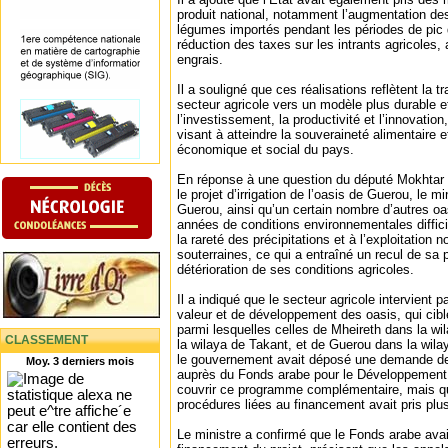
produit national, notamment l’augmentation des
légumes importés pendant les périodes de pic d
réduction des taxes sur les intrants agricoles, 
engrais.
Il a souligné que ces réalisations reflètent la t
secteur agricole vers un modèle plus durable et
l’investissement, la productivité et l’innovation
visant à atteindre la souveraineté alimentaire 
économique et social du pays.
En réponse à une question du député Mokht
le projet d’irrigation de l’oasis de Guerou, le m
Guerou, ainsi qu’un certain nombre d’autres oas
années de conditions environnementales difficil
la rareté des précipitations et à l’exploitation 
souterraines, ce qui a entraîné un recul de sa 
détérioration de ses conditions agricoles.
Il a indiqué que le secteur agricole intervient p
valeur et de développement des oasis, qui cibl
parmi lesquelles celles de Mheireth dans la wil
CLASSEMENT
la wilaya de Takant, et de Guerou dans la wilay
le gouvernement avait déposé une demande de
Moy. 3 derniers mois
auprès du Fonds arabe pour le Développement 
couvrir ce programme complémentaire, mais q
procédures liées au financement avait pris pl
Le ministre a confirmé que le Fonds arabe avai