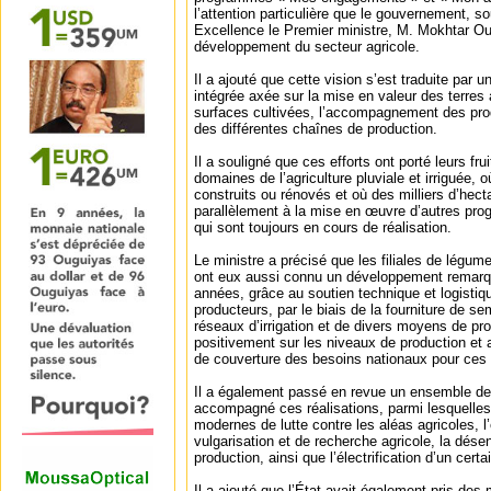
l’attention particulière que le gouvernement, s
Excellence le Premier ministre, M. Mokhtar Ou
développement du secteur agricole.
Il a ajouté que cette vision s’est traduite pa
intégrée axée sur la mise en valeur des terres 
surfaces cultivées, l’accompagnement des pro
des différentes chaînes de production.
Il a souligné que ces efforts ont porté leurs f
domaines de l’agriculture pluviale et irriguée, 
construits ou rénovés et où des milliers d’hect
parallèlement à la mise en œuvre d’autres p
qui sont toujours en cours de réalisation.
Le ministre a précisé que les filiales de légum
ont eux aussi connu un développement remarq
années, grâce au soutien technique et logistiq
producteurs, par le biais de la fourniture de 
réseaux d’irrigation et de divers moyens de pro
positivement sur les niveaux de production et 
de couverture des besoins nationaux pour ces 
Il a également passé en revue un ensemble de
accompagné ces réalisations, parmi lesquelles 
modernes de lutte contre les aléas agricoles, 
vulgarisation et de recherche agricole, la dé
production, ainsi que l’électrification d’un cer
Il a ajouté que l’État avait également pris des