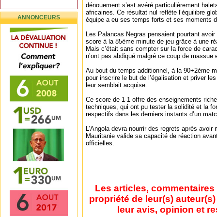
dénouement s’est avéré particulièrement haleta
africaines. Ce résultat nul reflète l’équilibre g
ANNONCEURS
équipe a eu ses temps forts et ses moments d
Les Palancas Negras pensaient pourtant avoir fa
score à la 85ème minute de jeu grâce à une ré
Mais c’était sans compter sur la force de cara
n’ont pas abdiqué malgré ce coup de massue e
Au bout du temps additionnel, à la 90+2ème min
pour inscrire le but de l’égalisation et priver le
leur semblait acquise.
Ce score de 1-1 offre des enseignements riche
techniques, qui ont pu tester la solidité et la f
respectifs dans les derniers instants d’un mat
L’Angola devra nourrir des regrets après avoir 
Mauritanie valide sa capacité de réaction ava
officielles.
Les articles, commentaires 
propriété de leur(s) auteur(s
leur avis, opinion et r