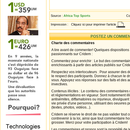
Source :
Africa Top Sports
Co
Impression :
Cliquez ici pour imprimer l'article
POSTEZ UN COMMEN
Charte des commentaires
A lire avant de commenter! Quelques dispositions
passionnants sur Cridem :
Commentez pour enrichir : Le but des commentair
enrichissants à partir des articles publiés sur Cri
Respectez vos interlocuteurs : Pour assurer des d
le respect des participants. Donnez à chacun le d
vous. Appuyez vos réponses sur des faits et des 
invectives.
Contenus illicites : Le contenu des commentaires n
et réglementations en vigueur. Sont notamment illi
antisémites, diffamatoires ou injurieux, divulguant
vie privée d'une personne, utilisant des oeuvres p
(textes, photos, vidéos...).
Cridem se réserve le droit de ne pas valider tout
contrevenir à la loi, ainsi que tout commentaire h
grossier. Merci pour votre participation à Cridem!
Les commentaires et propos sont la propriété de l