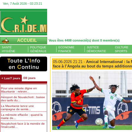
Ven, 7 Août 2026 -
02:23:22
ACCUEIL
Vous êtes 4408 connecté(s) dont 0 membre(s)
SANTÉ
POLITIQUE
ECONOMIE
JUSTICE
CULTURE
HYGIÈNE
GÉNÉRALE
FINANCE
DÉMOCRATIE
SPORTS
05-06-2026 21:21 -
Amical International : la 
face à l’Angola au bout du temps additionn
/30 jours
+ Lus/7 jours
Pour une retraite digne en
Mauritanie : relever...
Aéroport de Nouakchott : baisse
des tarifs du...
La Mauritanie lance une
campagne de semis...
La mémoire effacée : quand la
mairie de...
Nouakchott face à la montée de
l’insécurité...