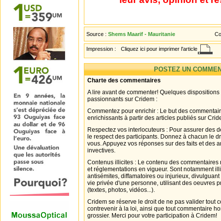
Source :
Shems Maarif - Mauritanie
Co
Impression :
Cliquez ici pour imprimer l'article
POSTEZ UN COMMEN
Charte des commentaires
A lire avant de commenter! Quelques dispositions
passionnants sur Cridem :
Commentez pour enrichir : Le but des commentair
enrichissants à partir des articles publiés sur Cri
Respectez vos interlocuteurs : Pour assurer des d
le respect des participants. Donnez à chacun le d
vous. Appuyez vos réponses sur des faits et des 
invectives.
Contenus illicites : Le contenu des commentaires n
et réglementations en vigueur. Sont notamment illi
antisémites, diffamatoires ou injurieux, divulguant
vie privée d'une personne, utilisant des oeuvres p
(textes, photos, vidéos...).
Cridem se réserve le droit de ne pas valider tout
contrevenir à la loi, ainsi que tout commentaire h
grossier. Merci pour votre participation à Cridem!