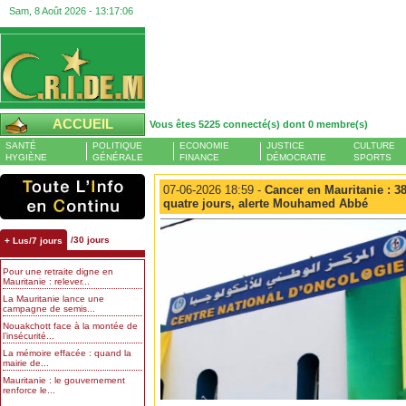
Sam, 8 Août 2026 -
13:17:07
ACCUEIL
Vous êtes 5225 connecté(s) dont 0 membre(s)
SANTÉ
POLITIQUE
ECONOMIE
JUSTICE
CULTURE
HYGIÈNE
GÉNÉRALE
FINANCE
DÉMOCRATIE
SPORTS
07-06-2026 18:59 -
Cancer en Mauritanie : 3
quatre jours, alerte Mouhamed Abbé
/30 jours
+ Lus/7 jours
Pour une retraite digne en
Mauritanie : relever...
La Mauritanie lance une
campagne de semis...
Nouakchott face à la montée de
l’insécurité...
La mémoire effacée : quand la
mairie de...
Mauritanie : le gouvernement
renforce le...