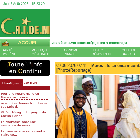
Jeu, 6 Août 2026 -
15:23:30
ACCUEIL
Vous êtes 4849 connecté(s) dont 0 membre(s)
SANTÉ
POLITIQUE
ECONOMIE
JUSTICE
CULTURE
HYGIÈNE
GÉNÉRALE
FINANCE
DÉMOCRATIE
SPORTS
09-06-2026 07:19 -
Maroc : le cinéma maurit
[Photo/Reportage]
/30 jours
+ Lus/7 jours
Pour une retraite digne en
Mauritanie : relever...
Aéroport de Nouakchott : baisse
des tarifs du...
Vidéo. Sénégal : les propos de
Cheikh Tidiane...
La Mauritanie lance une
campagne de semis...
La mémoire effacée : quand la
mairie de...