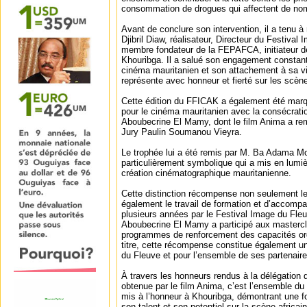
consommation de drogues qui affectent de n
Avant de conclure son intervention, il a tenu 
Djibril Diaw, réalisateur, Directeur du Festiva
membre fondateur de la FEPAFCA, initiateur de 
Khouribga. Il a salué son engagement constan
cinéma mauritanien et son attachement à sa vil
représente avec honneur et fierté sur les scène
Cette édition du FFICAK a également été marq
pour le cinéma mauritanien avec la consécratio
Aboubecrine El Mamy, dont le film Anima a rem
Jury Paulin Soumanou Vieyra.
Le trophée lui a été remis par M. Ba Adama 
particulièrement symbolique qui a mis en lumière
création cinématographique mauritanienne.
Cette distinction récompense non seulement le 
également le travail de formation et d’accom
plusieurs années par le Festival Image du Fle
Aboubecrine El Mamy a participé aux mastercla
programmes de renforcement des capacités orga
titre, cette récompense constitue également un
du Fleuve et pour l’ensemble de ses partenaire
À travers les honneurs rendus à la délégation
obtenue par le film Anima, c’est l’ensemble du
mis à l’honneur à Khouribga, démontrant une 
son talent et son potentiel sur la scène africain