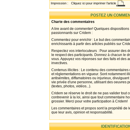
Impression :
Cliquez ici pour imprimer l'article
POSTEZ UN COMMEN
Charte des commentaires
A lire avant de commenter! Quelques dispositions
passionnants sur Cridem :
Commentez pour enrichir : Le but des commentair
enrichissants à partir des articles publiés sur Cri
Respectez vos interlocuteurs : Pour assurer des d
le respect des participants. Donnez à chacun le d
vous. Appuyez vos réponses sur des faits et des 
invectives.
Contenus illicites : Le contenu des commentaires n
et réglementations en vigueur. Sont notamment illi
antisémites, diffamatoires ou injurieux, divulguant
vie privée d'une personne, utilisant des oeuvres p
(textes, photos, vidéos...).
Cridem se réserve le droit de ne pas valider tout
contrevenir à la loi, ainsi que tout commentaire h
grossier. Merci pour votre participation à Cridem!
Les commentaires et propos sont la propriété de l
que leur avis, opinion et responsabilité.
IDENTIFICATIO