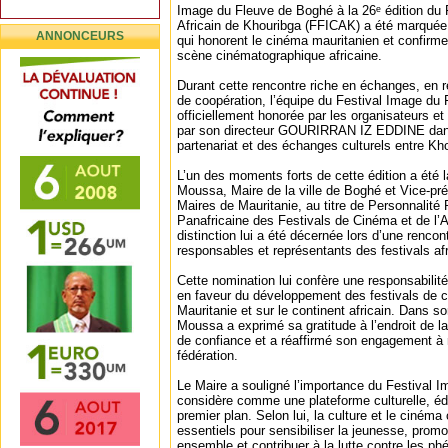
Image du Fleuve de Boghé à la 26ᵉ édition du F
Africain de Khouribga (FFICAK) a été marquée 
ANNONCEURS
qui honorent le cinéma mauritanien et confirme
scène cinématographique africaine.
Durant cette rencontre riche en échanges, en r
de coopération, l’équipe du Festival Image du
officiellement honorée par les organisateurs et
par son directeur GOURIRRAN IZ EDDINE dans
partenariat et des échanges culturels entre Kh
L’un des moments forts de cette édition a été
Moussa, Maire de la ville de Boghé et Vice-pré
Maires de Mauritanie, au titre de Personnalité
Panafricaine des Festivals de Cinéma et de l
distinction lui a été décernée lors d’une rencon
responsables et représentants des festivals afr
Cette nomination lui confère une responsabilité
en faveur du développement des festivals de c
Mauritanie et sur le continent africain. Dans 
Moussa a exprimé sa gratitude à l’endroit de
de confiance et a réaffirmé son engagement à 
fédération.
Le Maire a souligné l’importance du Festival I
considère comme une plateforme culturelle, éd
premier plan. Selon lui, la culture et le cinéma
essentiels pour sensibiliser la jeunesse, promo
ensemble et contribuer à la lutte contre les p