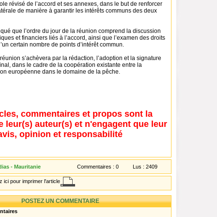
cole révisé de l’accord et ses annexes, dans le but de renforcer
atérale de manière à garantir les intérêts communs des deux
iqué que l’ordre du jour de la réunion comprend la discussion
ques et financiers liés à l’accord, ainsi que l’examen des droits
 d’un certain nombre de points d’intérêt commun.
 réunion s’achèvera par la rédaction, l’adoption et la signature
inal, dans le cadre de la coopération existante entre la
nion européenne dans le domaine de la pêche.
icles, commentaires et propos sont la
e leur(s) auteur(s) et n'engagent que leur
avis, opinion et responsabilité
ias - Mauritanie
Commentaires :
0
Lus :
2409
 ici pour imprimer l'article
POSTEZ UN COMMENTAIRE
ntaires