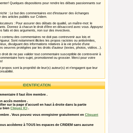
menter! Quelques dispositions pour rendre les débats passionnants sur
chir : Le but des commentaires est d'instaurer des échanges
r des articles publiés sur Cridem.
ocuteurs : Pour assurer des débats de qualité, un maître-mot: le
pants. Donnez à chacun le droit d'être en désaccord avec vous. Appuyez
s faits et des arguments, non sur des invectives.
 Le contenu des commentaires ne doit pas contrevenir aux lois et
igueur. Sont notamment illicites les propos racistes ou antisémites,
rieux, divulguant des informations relatives à la vie privée d'une
es oeuvres protégées par les droits d'auteur (textes, photos, vidéos...).
 droit de ne pas valider tout commentaire susceptible de contrevenir à
ut commentaire hors-sujet, promotionnel ou grossier. Merci pour votre
m!
propos sont la propriété de leur(s) auteur(s) et n'engagent que leur
onsabilité.
IDENTIFICATION
mentaire il faut être membre .
 un accès membre .
ifier sur la page d'accueil en haut à droite dans la partie
u bien
Cliquez ICI
.
embre . Vous pouvez vous enregistrer gratuitement en
Cliquant
vous accèderez à TOUS les espaces de CRIDEM sans aucune