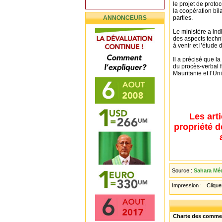
le projet de proto
la coopération bil
ANNONCEURS
parties.
Le ministère a ind
des aspects techni
à venir et l’étude
Il a précisé que la
du procès-verbal f
Mauritanie et l’U
Les art
propriété d
Source :
Sahara Méd
Impression :
Cliquez
Charte des comme