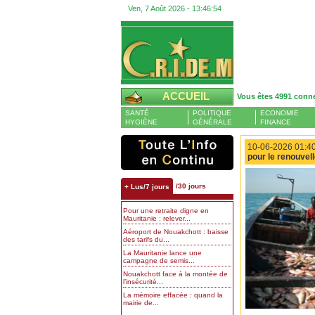
Ven, 7 Août 2026 -
13:46:55
ACCUEIL
Vous êtes 4991 conn
SANTÉ
POLITIQUE
ECONOMIE
HYGIÈNE
GÉNÉRALE
FINANCE
10-06-2026 01:40
pour le renouvel
/30 jours
+ Lus/7 jours
Pour une retraite digne en
Mauritanie : relever...
Aéroport de Nouakchott : baisse
des tarifs du...
La Mauritanie lance une
campagne de semis...
Nouakchott face à la montée de
l’insécurité...
La mémoire effacée : quand la
mairie de...