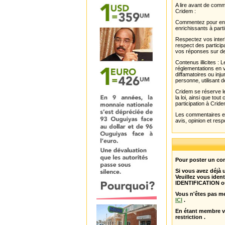
A lire avant de com
Cridem :
Commentez pour enri
enrichissants à parti
Respectez vos interl
respect des partici
vos réponses sur de
Contenus illicites :
réglementations en v
diffamatoires ou inju
personne, utilisant d
Cridem se réserve le
la loi, ainsi que to
participation à Cride
Les commentaires et 
avis, opinion et resp
Pour poster un com
Si vous avez déjà
Veuillez vous ident
IDENTIFICATION o
Vous n'êtes pas m
ICI
.
En étant membre 
restriction .