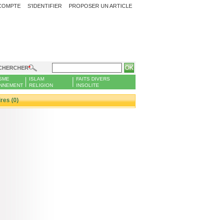
COMPTE
S'IDENTIFIER
PROPOSER UN ARTICLE
CHERCHER
SME
ISLAM
FAITS DIVERS
NNEMENT
RELIGION
INSOLITE
es (0)