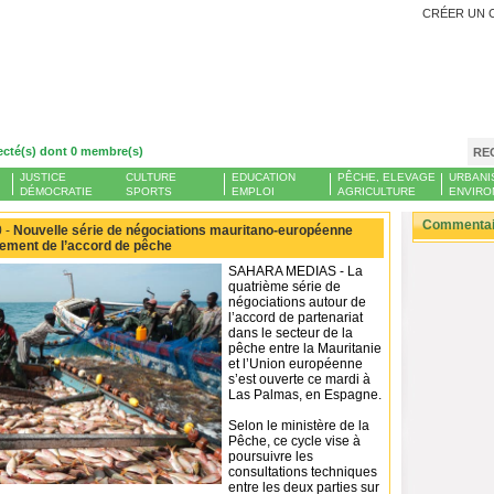
CRÉER UN 
ecté(s) dont 0 membre(s)
RE
JUSTICE
CULTURE
EDUCATION
PÊCHE, ELEVAGE
URBANI
DÉMOCRATIE
SPORTS
EMPLOI
AGRICULTURE
ENVIRO
Commentair
 -
Nouvelle série de négociations mauritano-européenne
lement de l’accord de pêche
SAHARA MEDIAS - La
quatrième série de
négociations autour de
l’accord de partenariat
dans le secteur de la
pêche entre la Mauritanie
et l’Union européenne
s’est ouverte ce mardi à
Las Palmas, en Espagne.
Selon le ministère de la
Pêche, ce cycle vise à
poursuivre les
consultations techniques
entre les deux parties sur