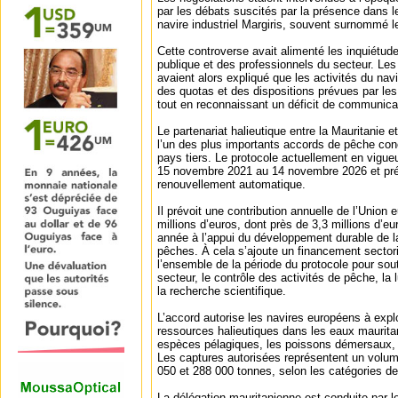
par les débats suscités par la présence dans 
navire industriel Margiris, souvent surnommé 
Cette controverse avait alimenté les inquiétude
publique et des professionnels du secteur. Les
avaient alors expliqué que les activités du navi
des quotas et des dispositions prévues par le
tout en reconnaissant un déficit de communicat
Le partenariat halieutique entre la Mauritanie
l’un des plus importants accords de pêche con
pays tiers. Le protocole actuellement en vigueu
15 novembre 2021 au 14 novembre 2026 et pr
renouvellement automatique.
Il prévoit une contribution annuelle de l’Union
millions d’euros, dont près de 3,3 millions d’e
année à l’appui du développement durable de la
pêches. À cela s’ajoute un financement sectori
l’ensemble de la période du protocole pour sou
secteur, le contrôle des activités de pêche, la lu
la recherche scientifique.
L’accord autorise les navires européens à explo
ressources halieutiques dans les eaux maurit
espèces pélagiques, les poissons démersaux, l
Les captures autorisées représentent un volu
050 et 288 000 tonnes, selon les catégories d
La délégation mauritanienne est conduite par l