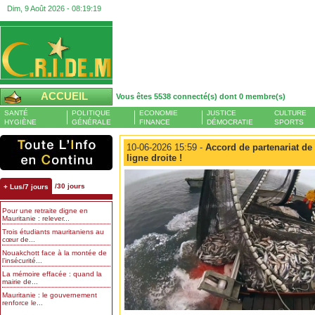
Dim, 9 Août 2026 -
08:19:20
ACCUEIL
Vous êtes 5538 connecté(s) dont 0 membre(s)
SANTÉ
POLITIQUE
ECONOMIE
JUSTICE
CULTURE
HYGIÈNE
GÉNÉRALE
FINANCE
DÉMOCRATIE
SPORTS
10-06-2026 15:59 -
Accord de partenariat de
ligne droite !
/30 jours
+ Lus/7 jours
Pour une retraite digne en
Mauritanie : relever...
Trois étudiants mauritaniens au
cœur de...
Nouakchott face à la montée de
l’insécurité...
La mémoire effacée : quand la
mairie de...
Mauritanie : le gouvernement
renforce le...