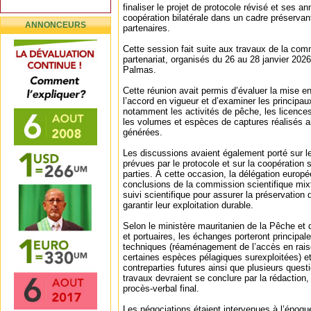
finaliser le projet de protocole révisé et ses an
coopération bilatérale dans un cadre préservan
ANNONCEURS
partenaires.
Cette session fait suite aux travaux de la com
partenariat, organisés du 26 au 28 janvier 2026
Palmas.
Cette réunion avait permis d’évaluer la mise e
l’accord en vigueur et d’examiner les principaux
notamment les activités de pêche, les licence
les volumes et espèces de captures réalisés ai
générées.
Les discussions avaient également porté sur l
prévues par le protocole et sur la coopération s
parties. À cette occasion, la délégation europ
conclusions de la commission scientifique mixt
suivi scientifique pour assurer la préservation
garantir leur exploitation durable.
Selon le ministère mauritanien de la Pêche et 
et portuaires, les échanges porteront principa
techniques (réaménagement de l’accès en rais
certaines espèces pélagiques surexploitées) et 
contreparties futures ainsi que plusieurs ques
travaux devraient se conclure par la rédaction, 
procès-verbal final.
Les négociations étaient intervenues à l’époq