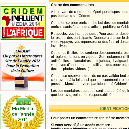
Charte des commentaires
A lire avant de commenter! Quelques dispositions
passionnants sur Cridem :
Commentez pour enrichir : Le but des commentair
enrichissants à partir des articles publiés sur Cri
Respectez vos interlocuteurs : Pour assurer des d
le respect des participants. Donnez à chacun le d
vous. Appuyez vos réponses sur des faits et des 
invectives.
Contenus illicites : Le contenu des commentaires n
et réglementations en vigueur. Sont notamment illi
antisémites, diffamatoires ou injurieux, divulguant
vie privée d'une personne, utilisant des oeuvres p
(textes, photos, vidéos...).
Cridem se réserve le droit de ne pas valider tout
contrevenir à la loi, ainsi que tout commentaire h
grossier. Merci pour votre participation à Cridem!
Les commentaires et propos sont la propriété de l
que leur avis, opinion et responsabilité.
IDENTIFICATIO
Pour poster un commentaire il faut être membre
Si vous avez déjà un accès membre .