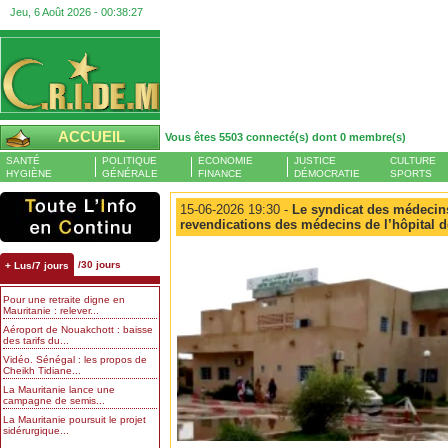
Jeu, 6 Août 2026 -
00:38:28
ACCUEIL
Vous êtes 5503 connecté(s) dont 0 membre(s)
SANTÉ
POLITIQUE
ECONOMIE
JUSTICE
CULTURE
HYGIÈNE
GÉNÉRALE
FINANCE
DÉMOCRATIE
SPORTS
15-06-2026 19:30 -
Le syndicat des médecins 
revendications des médecins de l’hôpital 
/30 jours
+ Lus/7 jours
Pour une retraite digne en
Mauritanie : relever...
Aéroport de Nouakchott : baisse
des tarifs du...
Vidéo. Sénégal : les propos de
Cheikh Tidiane...
La Mauritanie lance une
campagne de semis...
La Mauritanie poursuit le projet
sidérurgique...