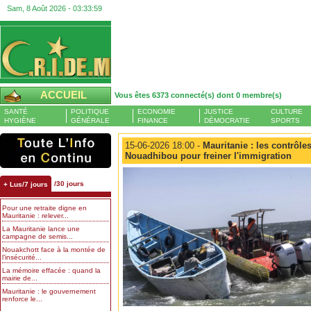
Sam, 8 Août 2026 -
03:34:00
ACCUEIL
Vous êtes 6373 connecté(s) dont 0 membre(s)
SANTÉ
POLITIQUE
ECONOMIE
JUSTICE
CULTURE
HYGIÈNE
GÉNÉRALE
FINANCE
DÉMOCRATIE
SPORTS
15-06-2026 18:00 -
Mauritanie : les contrôle
Nouadhibou pour freiner l'immigration
/30 jours
+ Lus/7 jours
Pour une retraite digne en
Mauritanie : relever...
La Mauritanie lance une
campagne de semis...
Nouakchott face à la montée de
l’insécurité...
La mémoire effacée : quand la
mairie de...
Mauritanie : le gouvernement
renforce le...