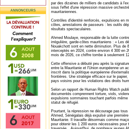
par des dizaines de milliers de candidats à l'e
sous l'effet d'une répression massive orchestré
ANNONCEURS
mauritaniennes.
Contrôles d'identité renforcés, expulsions en 
côtes, arrestations de passeurs : les outils dé
résultats spectaculaires.
Ahmed Moulaye, responsable de la lutte contre
irrégulière, garde-côtes mauritaniens : « Les 
Nouakchott sont en nette diminution. Plus de 
interceptés en 2024, contre environ 4 300 en 2
mois de 2026, ce chiffre tombe à seulement 12
Cette offensive a débuté peu après la signature
entre la Mauritanie et l'Union européenne un ac
inscrit dans la politique européenne d'external
frontières. Une stratégie efficace sur le papie
pays voisins pour les violations des droits hum
Selon un rapport de Human Rights Watch publi
documentés comprennent torture, viols, violen
expulsions sommaires touchant parfois même 
statut de réfugié.
Pourtant, la répression ne décourage pas tous 
Ahmed, Sénégalais déjà expulsé une première 
Mauritanie. Il travaille désormais comme maç
pour obtenir les 1 200 euros nécessaires pour 
traversée_. Aujourd'hui, de nombreux jeunes Af