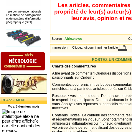
Les articles, commentaires 
propriété de leur(s) auteur(s
leur avis, opinion et r
Source :
Africanews
Co
Impression :
Cliquez ici pour imprimer l'article
POSTEZ UN COMMEN
Charte des commentaires
A lire avant de commenter! Quelques dispositions
passionnants sur Cridem :
Commentez pour enrichir : Le but des commentair
enrichissants à partir des articles publiés sur Cri
Respectez vos interlocuteurs : Pour assurer des d
le respect des participants. Donnez à chacun le d
CLASSEMENT
vous. Appuyez vos réponses sur des faits et des 
Moy. 3 derniers mois
invectives.
Contenus illicites : Le contenu des commentaires n
et réglementations en vigueur. Sont notamment illi
antisémites, diffamatoires ou injurieux, divulguant
vie privée d'une personne, utilisant des oeuvres p
(textes, photos, vidéos...).