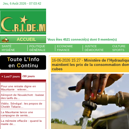
Jeu, 6 Août 2026 -
07:03:42
ACCUEIL
Vous êtes 4521 connecté(s) dont 0 membre(s)
SANTÉ
POLITIQUE
ECONOMIE
JUSTICE
CULTURE
HYGIÈNE
GÉNÉRALE
FINANCE
DÉMOCRATIE
SPORTS
16-06-2026 15:27 -
Ministère de l’Hydraulique
maintient les prix de la consommation dom
cubes
/30 jours
+ Lus/7 jours
Pour une retraite digne en
Mauritanie : relever...
Aéroport de Nouakchott : baisse
des tarifs du...
Vidéo. Sénégal : les propos de
Cheikh Tidiane...
La Mauritanie lance une
campagne de semis...
La mémoire effacée : quand la
mairie de...