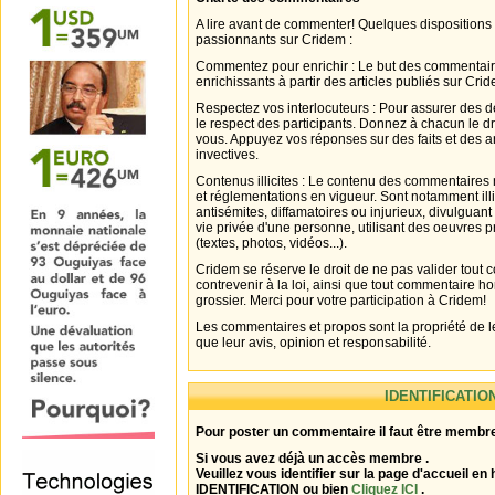
A lire avant de commenter! Quelques dispositions
passionnants sur Cridem :
Commentez pour enrichir : Le but des commentair
enrichissants à partir des articles publiés sur Cri
Respectez vos interlocuteurs : Pour assurer des d
le respect des participants. Donnez à chacun le d
vous. Appuyez vos réponses sur des faits et des 
invectives.
Contenus illicites : Le contenu des commentaires n
et réglementations en vigueur. Sont notamment illi
antisémites, diffamatoires ou injurieux, divulguant
vie privée d'une personne, utilisant des oeuvres p
(textes, photos, vidéos...).
Cridem se réserve le droit de ne pas valider tout
contrevenir à la loi, ainsi que tout commentaire h
grossier. Merci pour votre participation à Cridem!
Les commentaires et propos sont la propriété de l
que leur avis, opinion et responsabilité.
IDENTIFICATIO
Pour poster un commentaire il faut être membre
Si vous avez déjà un accès membre .
Veuillez vous identifier sur la page d'accueil en 
IDENTIFICATION ou bien
Cliquez ICI
.