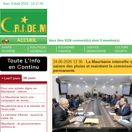
Sam, 8 Août 2026 -
13:17:56
ACCUEIL
Vous êtes 5226 connecté(s) dont 0 membre(s)
SANTÉ
POLITIQUE
ECONOMIE
JUSTICE
CULTURE
HYGIÈNE
GÉNÉRALE
FINANCE
DÉMOCRATIE
SPORTS
24-06-2026 12:36 -
La Mauritanie intensifie s
saison des pluies et maintient la commissi
permanente
/30 jours
+ Lus/7 jours
Pour une retraite digne en
Mauritanie : relever...
La Mauritanie lance une
campagne de semis...
Nouakchott face à la montée de
l’insécurité...
La mémoire effacée : quand la
mairie de...
Mauritanie : le gouvernement
renforce le...