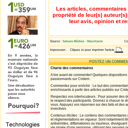
Les articles, commentaires 
propriété de leur(s) auteur(s
leur avis, opinion et r
Source :
Sahara Médias - Mauritanie
Co
Impression :
Cliquez ici pour imprimer l'article
POSTEZ UN COMMEN
Charte des commentaires
A lire avant de commenter! Quelques dispositions
passionnants sur Cridem :
Commentez pour enrichir : Le but des commentair
enrichissants à partir des articles publiés sur Cri
Respectez vos interlocuteurs : Pour assurer des d
le respect des participants. Donnez à chacun le d
vous. Appuyez vos réponses sur des faits et des 
invectives.
Contenus illicites : Le contenu des commentaires n
et réglementations en vigueur. Sont notamment illi
antisémites, diffamatoires ou injurieux, divulguant
vie privée d'une personne, utilisant des oeuvres p