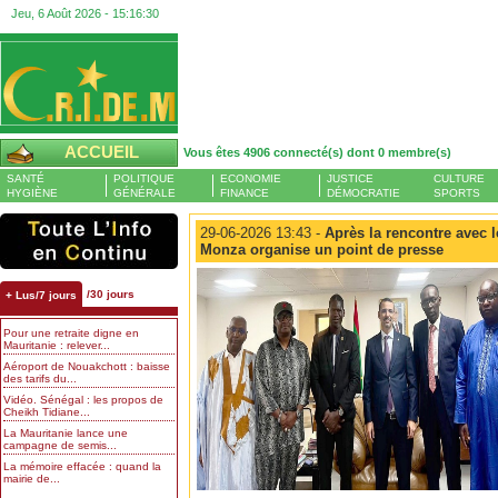
Jeu, 6 Août 2026 -
15:16:31
ACCUEIL
Vous êtes 4906 connecté(s) dont 0 membre(s)
SANTÉ
POLITIQUE
ECONOMIE
JUSTICE
CULTURE
HYGIÈNE
GÉNÉRALE
FINANCE
DÉMOCRATIE
SPORTS
29-06-2026 13:43 -
Après la rencontre avec le
Monza organise un point de presse
/30 jours
+ Lus/7 jours
Pour une retraite digne en
Mauritanie : relever...
Aéroport de Nouakchott : baisse
des tarifs du...
Vidéo. Sénégal : les propos de
Cheikh Tidiane...
La Mauritanie lance une
campagne de semis...
La mémoire effacée : quand la
mairie de...