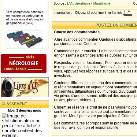
Source :
L'Authentique - Mauritanie
Co
Impression :
Cliquez ici pour imprimer l'article
POSTEZ UN COMMEN
Charte des commentaires
A lire avant de commenter! Quelques dispositions
passionnants sur Cridem :
Commentez pour enrichir : Le but des commentair
enrichissants à partir des articles publiés sur Cri
Respectez vos interlocuteurs : Pour assurer des d
le respect des participants. Donnez à chacun le d
vous. Appuyez vos réponses sur des faits et des 
invectives.
Contenus illicites : Le contenu des commentaires n
et réglementations en vigueur. Sont notamment illi
antisémites, diffamatoires ou injurieux, divulguant
vie privée d'une personne, utilisant des oeuvres p
(textes, photos, vidéos...).
CLASSEMENT
Cridem se réserve le droit de ne pas valider tout
Moy. 3 derniers mois
contrevenir à la loi, ainsi que tout commentaire h
grossier. Merci pour votre participation à Cridem!
Les commentaires et propos sont la propriété de l
que leur avis, opinion et responsabilité.