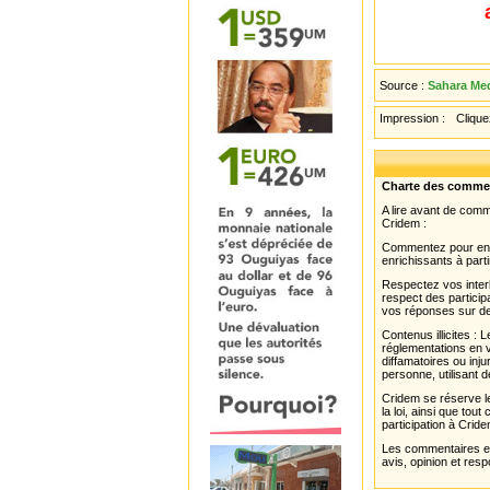
Source :
Sahara Med
Impression :
Cliquez
Charte des comme
A lire avant de com
Cridem :
Commentez pour enri
enrichissants à parti
Respectez vos interl
respect des partici
vos réponses sur de
Contenus illicites :
réglementations en v
diffamatoires ou inju
personne, utilisant d
Cridem se réserve le
la loi, ainsi que to
participation à Cride
Les commentaires et 
avis, opinion et resp