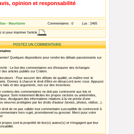
avis, opinion et responsabilité
ias - Mauritanie
Commentaires :
0
Lus :
2465
 ici pour imprimer l'article
POSTEZ UN COMMENTAIRE
ntaires
menter! Quelques dispositions pour rendre les débats passionnants sur
chir : Le but des commentaires est d'instaurer des échanges
r des articles publiés sur Cridem.
ocuteurs : Pour assurer des débats de qualité, un maître-mot: le
pants. Donnez à chacun le droit d'être en désaccord avec vous. Appuyez
s faits et des arguments, non sur des invectives.
 Le contenu des commentaires ne doit pas contrevenir aux lois et
igueur. Sont notamment illicites les propos racistes ou antisémites,
rieux, divulguant des informations relatives à la vie privée d'une
es oeuvres protégées par les droits d'auteur (textes, photos, vidéos...).
 droit de ne pas valider tout commentaire susceptible de contrevenir à
ut commentaire hors-sujet, promotionnel ou grossier. Merci pour votre
m!
propos sont la propriété de leur(s) auteur(s) et n'engagent que leur
onsabilité.