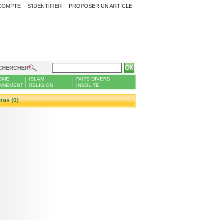
COMPTE
S'IDENTIFIER
PROPOSER UN ARTICLE
CHERCHER
SME
ISLAM
FAITS DIVERS
NNEMENT
RELIGION
INSOLITE
es (0)