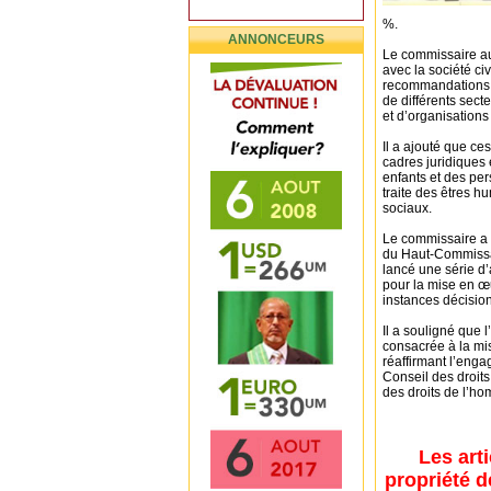
%.
ANNONCEURS
Le commissaire aux
avec la société ci
recommandations a
de différents sec
et d’organisations 
Il a ajouté que c
cadres juridiques 
enfants et des per
traite des êtres h
sociaux.
Le commissaire a 
du Haut-Commissar
lancé une série d’
pour la mise en œ
instances décisio
Il a souligné que
consacrée à la mi
réaffirmant l’eng
Conseil des droit
des droits de l’h
Les art
propriété d