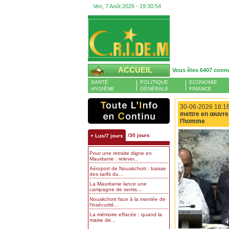
Ven, 7 Août 2026 -
19:30:55
ACCUEIL
Vous êtes 6407 conn
SANTÉ
POLITIQUE
ECONOMIE
HYGIÈNE
GÉNÉRALE
FINANCE
30-06-2026 18:16
mettre en œuvre
l’homme
/30 jours
+ Lus/7 jours
Pour une retraite digne en
Mauritanie : relever...
Aéroport de Nouakchott : baisse
des tarifs du...
La Mauritanie lance une
campagne de semis...
Nouakchott face à la montée de
l’insécurité...
La mémoire effacée : quand la
mairie de...