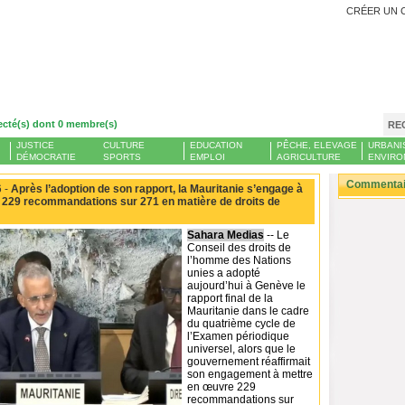
CRÉER UN 
ecté(s) dont 0 membre(s)
RE
JUSTICE
CULTURE
EDUCATION
PÊCHE, ELEVAGE
URBANI
DÉMOCRATIE
SPORTS
EMPLOI
AGRICULTURE
ENVIRO
Commentair
 -
Après l’adoption de son rapport, la Mauritanie s’engage à
 229 recommandations sur 271 en matière de droits de
Sahara Medias
-- Le
Conseil des droits de
l’homme des Nations
unies a adopté
aujourd’hui à Genève le
rapport final de la
Mauritanie dans le cadre
du quatrième cycle de
l’Examen périodique
universel, alors que le
gouvernement réaffirmait
son engagement à mettre
en œuvre 229
recommandations sur