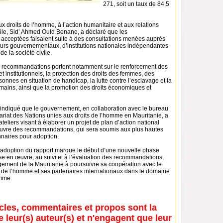
271, soit un taux de 84,5
 droits de l’homme, à l’action humanitaire et aux relations
vile, Sid’ Ahmed Ould Benane, a déclaré que les
cceptées faisaient suite à des consultations menées auprès
teurs gouvernementaux, d’institutions nationales indépendantes
de la société civile.
es recommandations portent notamment sur le renforcement des
et institutionnels, la protection des droits des femmes, des
sonnes en situation de handicap, la lutte contre l’esclavage et la
umains, ainsi que la promotion des droits économiques et
indiqué que le gouvernement, en collaboration avec le bureau
iat des Nations unies aux droits de l’homme en Mauritanie, a
ateliers visant à élaborer un projet de plan d’action national
uvre des recommandations, qui sera soumis aux plus hautes
nnaires pour adoption.
 l’adoption du rapport marque le début d’une nouvelle phase
se en œuvre, au suivi et à l’évaluation des recommandations,
agement de la Mauritanie à poursuivre sa coopération avec le
s de l’homme et ses partenaires internationaux dans le domaine
omme.
icles, commentaires et propos sont la
e leur(s) auteur(s) et n'engagent que leur