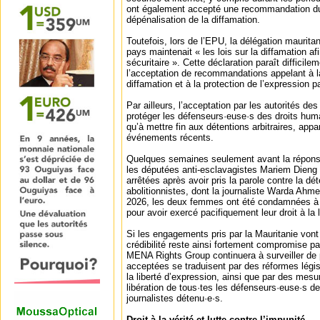
ont également accepté une recommandation du
dépénalisation de la diffamation.
Toutefois, lors de l’EPU, la délégation maurita
pays maintenait « les lois sur la diffamation af
sécuritaire ». Cette déclaration paraît difficil
l’acceptation de recommandations appelant à l
diffamation et à la protection de l’expression p
Par ailleurs, l’acceptation par les autorités d
protéger les défenseurs·euse·s des droits humai
qu’à mettre fin aux détentions arbitraires, app
événements récents.
Quelques semaines seulement avant la réponse
les députées anti-esclavagistes Mariem Dien
arrêtées après avoir pris la parole contre la dé
abolitionnistes, dont la journaliste Warda Ah
2026, les deux femmes ont été condamnées à
pour avoir exercé pacifiquement leur droit à la 
Si les engagements pris par la Mauritanie vont 
crédibilité reste ainsi fortement compromise p
MENA Rights Group continuera à surveiller de
acceptées se traduisent par des réformes légis
la liberté d’expression, ainsi que par des mes
libération de tous·tes les défenseurs·euse·s d
journalistes détenu·e·s.
Droit à la vérité et lutte contre l’impunité