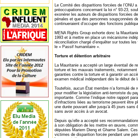
Le Comité des disparitions forcées de l’ONU a 
préoccupations concernant la loi n° 93-23, souli
exonérer les auteurs de disparitions forcées d
pénales et que des personnes soupçonnées de 
continueraient d’occuper des fonctions publiqu
MENA Rights Group exhorte donc la Mauritanie 
1993 et à mettre en place un mécanisme indép
réconciliation chargé d’enquêter sur toutes le
le « Passif humanitaire ».
Torture et détention arbitraire
La Mauritanie a accepté un large éventail de 
torture et les mauvais traitements, notamment c
garanties contre la torture et à garantir un acc
examen médical indépendant dès le début de la 
Toutefois, aucun État membre n’a formulé de 
pour modifier la législation anti-terroriste du p
importante. Comme l’indique notre rapport par
d’infractions liées au terrorisme peuvent être
une durée pouvant aller jusqu’à 45 jours sans 
sans avoir accès à un avocat.
Depuis qu’elle a accepté ses recommandations
à son obligation de les mettre en œuvre, comme
députées Mariem Dieng et Ghame Salem. Ces
victimes de disparition forcée pendant une péri