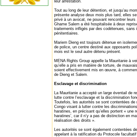
leur arrestation.
Tout au long de leur détention, et jusqu’au mom
présente analyse deux mois plus tard, elles se
privé à un avocat, ne pouvant rencontrer leurs 
Ghame Salem a été hospitalisée à deux repris
traitements infligés par des codétenues, sans i
pénitentiaires.
Mariem Dieng est toujours détenue en isolement
de police, un centre destiné aux opposants pol
mois est le seul autre détenu présent.
MENA Rights Group appelle la Mauritanie à ve
qu’elle a pris en matière de torture, de mauvai
soient effectivement mis en œuvre, à commence
de Dieng et Salem.
Esclavage et discrimination
La Mauritanie a accepté un large éventail de r
lutte contre l’esclavage et la discrimination f
Toutefois, les autorités se sont contentées de
Congo visant à lutter contre les discriminatio
haratines, en précisant qu’elles portent « une
haratines’, car il n’y a pas de distinction en m
réalisation des droits ».
Les autorités se sont également contentées d
appelant à la ratification du Protocole facultati