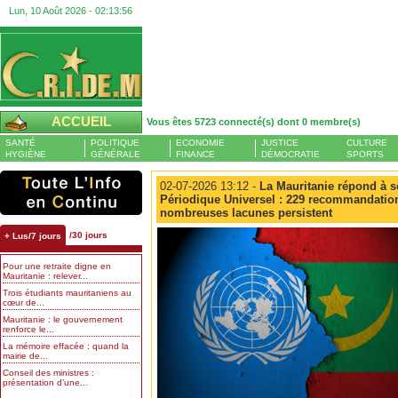
Lun, 10 Août 2026 -
02:13:56
ACCUEIL
Vous êtes 5723 connecté(s) dont 0 membre(s)
SANTÉ
POLITIQUE
ECONOMIE
JUSTICE
CULTURE
HYGIÈNE
GÉNÉRALE
FINANCE
DÉMOCRATIE
SPORTS
02-07-2026 13:12 -
La Mauritanie répond à 
Périodique Universel : 229 recommandatio
nombreuses lacunes persistent
/30 jours
+ Lus/7 jours
Pour une retraite digne en
Mauritanie : relever...
Trois étudiants mauritaniens au
cœur de...
Mauritanie : le gouvernement
renforce le...
La mémoire effacée : quand la
mairie de...
Conseil des ministres :
présentation d’une...