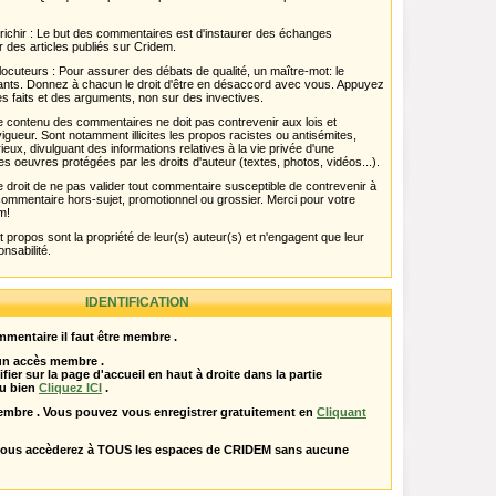
chir : Le but des commentaires est d'instaurer des échanges
r des articles publiés sur Cridem.
ocuteurs : Pour assurer des débats de qualité, un maître-mot: le
pants. Donnez à chacun le droit d'être en désaccord avec vous. Appuyez
s faits et des arguments, non sur des invectives.
 Le contenu des commentaires ne doit pas contrevenir aux lois et
igueur. Sont notamment illicites les propos racistes ou antisémites,
rieux, divulguant des informations relatives à la vie privée d'une
es oeuvres protégées par les droits d'auteur (textes, photos, vidéos...).
 droit de ne pas valider tout commentaire susceptible de contrevenir à
ut commentaire hors-sujet, promotionnel ou grossier. Merci pour votre
m!
propos sont la propriété de leur(s) auteur(s) et n'engagent que leur
onsabilité.
IDENTIFICATION
mentaire il faut être membre .
 un accès membre .
ifier sur la page d'accueil en haut à droite dans la partie
u bien
Cliquez ICI
.
embre . Vous pouvez vous enregistrer gratuitement en
Cliquant
vous accèderez à TOUS les espaces de CRIDEM sans aucune