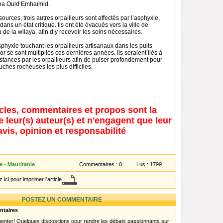
hna Ould Emhaïmid.
urces, trois autres orpailleurs sont affectés par l’asphyxie,
dans un état critique. Ils ont été évacués vers la ville de
 de la wilaya, afin d’y recevoir les soins nécessaires.
phyxie touchant les orpailleurs artisanaux dans les puits
’or se sont multipliés ces dernières années. Ils seraient liés à
ubstances par les orpailleurs afin de puiser profondément pour
uches rocheuses les plus difficiles.
icles, commentaires et propos sont la
e leur(s) auteur(s) et n'engagent que leur
avis, opinion et responsabilité
 - Mauritanie
Commentaires :
0
Lus :
1799
 ici pour imprimer l'article
POSTEZ UN COMMENTAIRE
ntaires
menter! Quelques dispositions pour rendre les débats passionnants sur