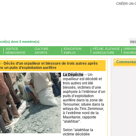
CRÉER UN 
ecté(s) dont 0 membre(s)
RE
JUSTICE
CULTURE
EDUCATION
PÊCHE, ELEVAGE
URBANI
DÉMOCRATIE
SPORTS
EMPLOI
AGRICULTURE
ENVIRO
Commentair
 -
Décès d’un orpailleur et blessure de trois autres après
 un puits d’exploitation aurifère
La Dépêche
-- Un
orpailleur est décédé et
trois autres ont été
blessés, victimes d’une
asphyxie à l’intérieur d’un
puits d’exploitation
aurifère dans la zone de
Tenoumer, située dans la
wilaya du Tiris Zemmour,
à l’extrême nord de la
Mauritanie, rapporte
“alakhbar”.
Selon “alakhbar la
victime décédée