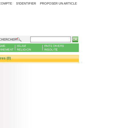
COMPTE
S'IDENTIFIER
PROPOSER UN ARTICLE
CHERCHER
SME
ISLAM
FAITS DIVERS
NNEMENT
RELIGION
INSOLITE
es (0)