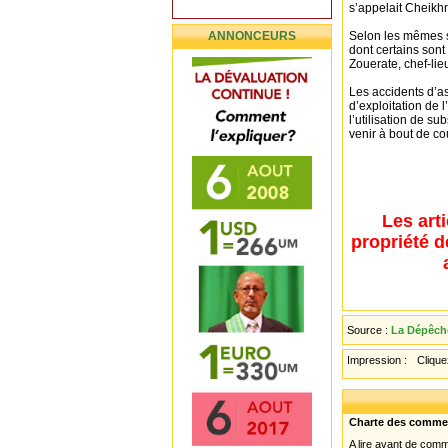
s’appelait Cheik
ANNONCEURS
Selon les mêmes so
dont certains sont 
Zouerate, chef-lieu
Les accidents d’as
d’exploitation de l
l’utilisation de s
venir à bout de co
Les art
propriété d
Source :
La Dépêche
Impression :
Cliquez
Charte des comme
A lire avant de com