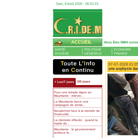
Sam, 8 Août 2026 -
06:52:44
ACCUEIL
Vous êtes 5864 conn
SANTÉ
POLITIQUE
ECONOMIE
HYGIÈNE
GÉNÉRALE
FINANCE
07-07-2026 01:05
une asphyxie dans
/30 jours
+ Lus/7 jours
Pour une retraite digne en
Mauritanie : relever...
La Mauritanie lance une
campagne de semis...
Nouakchott face à la montée de
l’insécurité...
La mémoire effacée : quand la
mairie de...
Mauritanie : le gouvernement
renforce le...