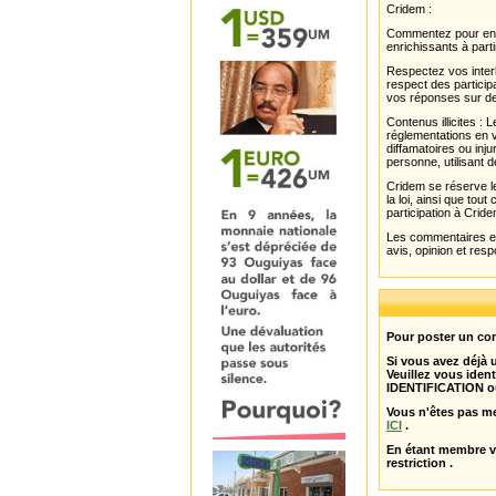
Cridem :
Commentez pour enri
enrichissants à parti
Respectez vos interl
respect des partici
vos réponses sur de
Contenus illicites :
réglementations en v
diffamatoires ou inju
personne, utilisant d
Cridem se réserve le
la loi, ainsi que to
participation à Cride
Les commentaires et 
avis, opinion et resp
Pour poster un com
Si vous avez déjà
Veuillez vous ident
IDENTIFICATION o
Vous n'êtes pas m
ICI
.
En étant membre 
restriction .