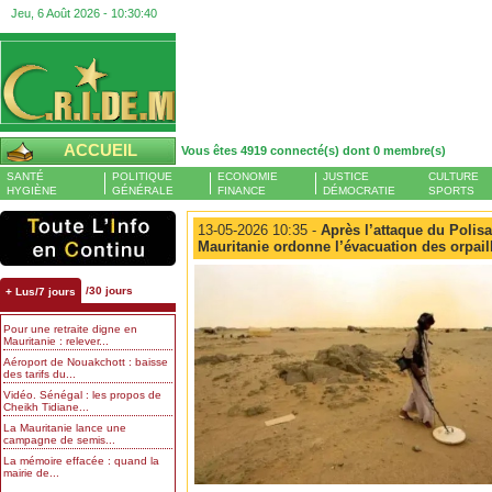
Jeu, 6 Août 2026 -
10:30:41
ACCUEIL
Vous êtes 4919 connecté(s) dont 0 membre(s)
SANTÉ
POLITIQUE
ECONOMIE
JUSTICE
CULTURE
HYGIÈNE
GÉNÉRALE
FINANCE
DÉMOCRATIE
SPORTS
13-05-2026 10:35 -
Après l’attaque du Polisa
Mauritanie ordonne l’évacuation des orpai
/30 jours
+ Lus/7 jours
Pour une retraite digne en
Mauritanie : relever...
Aéroport de Nouakchott : baisse
des tarifs du...
Vidéo. Sénégal : les propos de
Cheikh Tidiane...
La Mauritanie lance une
campagne de semis...
La mémoire effacée : quand la
mairie de...