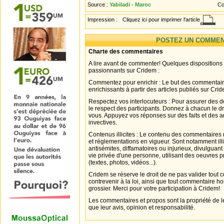
Source :
Yabiladi - Maroc
Co
Impression :
Cliquez ici pour imprimer l'article
POSTEZ UN COMMEN
Charte des commentaires
A lire avant de commenter! Quelques dispositions
passionnants sur Cridem :
Commentez pour enrichir : Le but des commentair
enrichissants à partir des articles publiés sur Cri
Respectez vos interlocuteurs : Pour assurer des d
le respect des participants. Donnez à chacun le d
vous. Appuyez vos réponses sur des faits et des 
invectives.
Contenus illicites : Le contenu des commentaires n
et réglementations en vigueur. Sont notamment illi
antisémites, diffamatoires ou injurieux, divulguant
vie privée d'une personne, utilisant des oeuvres p
(textes, photos, vidéos...).
Cridem se réserve le droit de ne pas valider tout
contrevenir à la loi, ainsi que tout commentaire h
grossier. Merci pour votre participation à Cridem!
Les commentaires et propos sont la propriété de l
que leur avis, opinion et responsabilité.