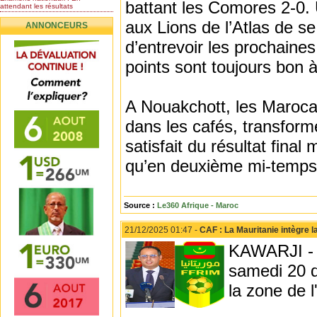
battant les Comores 2-0. 
attendant les résultats
Nomination de l’Honorable Diye
aux Lions de l’Atlas de se
ANNONCEURS
Ba au poste de...
Mauritanie : les résultats du
d’entrevoir les prochaines
baccalauréat 2026...
points sont toujours bon 
Mauritanie : Les 10 premiers au
BEPC 2026
Un syndicat de l’enseignement
rejette la...
A Nouakchott, les Marocai
dans les cafés, transfor
satisfait du résultat final
qu’en deuxième mi-temps
Source :
Le360 Afrique - Maroc
21/12/2025 01:47 -
CAF : La Mauritanie intègre 
KAWARJI - L
samedi 20 
la zone de 