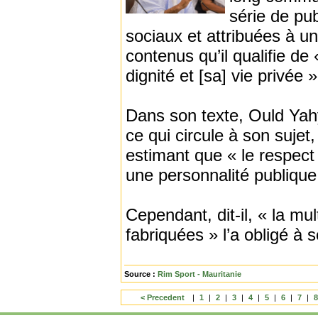
série de pu
sociaux et attribuées à u
contenus qu’il qualifie de
dignité et [sa] vie privée »
Dans son texte, Ould Yahy
ce qui circule à son sujet
estimant que « le respect 
une personnalité publique 
Cependant, dit-il, « la mu
fabriquées » l’a obligé à s
Source :
Rim Sport - Mauritanie
< Precedent
|
1
|
2
|
3
|
4
|
5
|
6
|
7
|