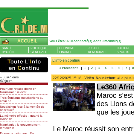
Authentification
Pour S'authentifier veuillez fournir votre
Pseudo et Mot de passer et cliquez sur : Se
connecter
Pseudo
ACCUEIL
Vous êtes 5610 connecté(s) dont 0 membre(s)
Liste des membres en ligne (0)
SANTÉ
POLITIQUE
ECONOMIE
JUSTICE
CULTURE
Mot de passe
HYGIÈNE
GÉNÉRALE
FINANCE
DÉMOCRATIE
SPORTS
L'info en continu
< Precedent
|
1
|
2
|
3
|
4
|
5
|
6
|
7
|
Mot de passe oublié
+ Lus/7 jours
22/12/2025 15:18 -
Vidéo. Nouakchott. «Le plus i
/30 jours
Le360 Afri
Pour une retraite digne en
Mauritanie : relever...
Maroc s’est
Trois étudiants mauritaniens au
cœur de...
des Lions d
Nouakchott face à la montée de
que les jou
l’insécurité...
La mémoire effacée : quand la
mairie de...
Mauritanie : le gouvernement
Le Maroc réussit son ent
renforce le...
Examens nationaux : En