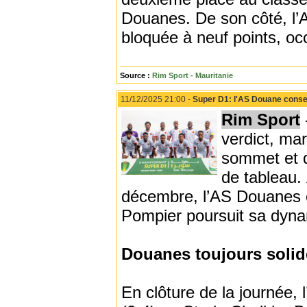
Douanes. De son côté, l’
bloquée à neuf points, occ
Source :
Rim Sport - Mauritanie
11/12/2025 21:00 -
Super D1: l'AS Douane conser
Rim Sport
verdict, ma
sommet et d
de tableau.
décembre, l’AS Douanes co
Pompier poursuit sa dyna
Douanes toujours solid
En clôture de la journée