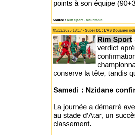
points à son équipe (90+3
Source :
Rim Sport - Mauritanie
05/12/2025 18:17 -
Super D1 : L’AS Douanes soli
Rim Sport
verdict aprè
confirmation
championna
conserve la tête, tandis q
Samedi : Nzidane confi
La journée a démarré ave
au stade d’Atar, un succè
classement.