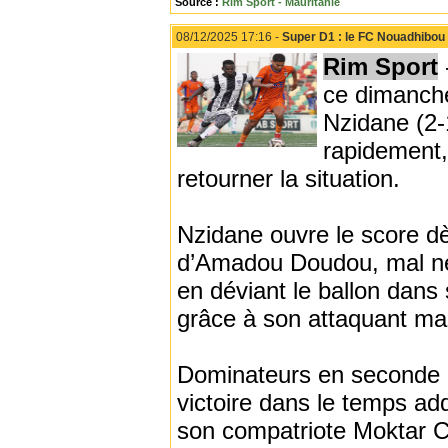
Source :
Rim Sport - Mauritanie
08/12/2025 17:16 -
Super D1 : le FC Nouadhibou 
Rim Sport
ce dimanche
Nzidane (2-
rapidement,
retourner la situation.
Nzidane ouvre le score dè
d’Amadou Doudou, mal nég
en déviant le ballon dans
grâce à son attaquant mal
Dominateurs en seconde p
victoire dans le temps add
son compatriote Moktar Ciss