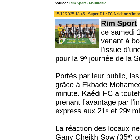
Source :
Rim Sport - Mauritanie
15/12/2025 18:45 -
Super D1 : FC Nzidane s’impo
Rim Sport
ce samedi 1
venant à bo
l’issue d’u
pour la 9ᵉ journée de la 
Portés par leur public, les
grâce à Ekbade Mohamed S
minute. Kaédi FC a toutef
prenant l’avantage par l’
express aux 21ᵉ et 29ᵉ mi
La réaction des locaux ne 
Gany Cheikh Sow (35ᵉ) on