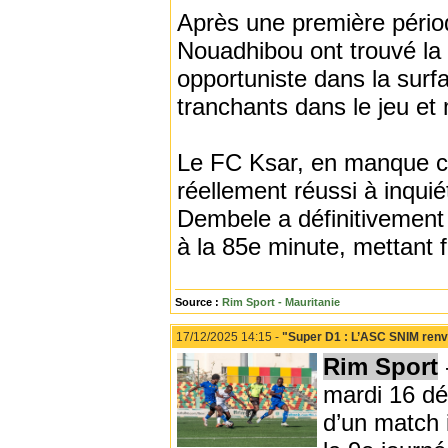
Après une première pério
Nouadhibou ont trouvé la 
opportuniste dans la surfa
tranchants dans le jeu et
Le FC Ksar, en manque cri
réellement réussi à inquié
Dembele a définitivement 
à la 85e minute, mettant f
Source :
Rim Sport - Mauritanie
17/12/2025 14:15 -
"Super D1 : L’ASC SNIM renv
Rim Sport
mardi 16 dé
d’un match 