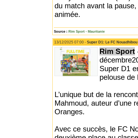
du match avant la pause,
animée.
Source :
Rim Sport - Mauritanie
13/12/2025 07:00 -
Super D1: Le FC Nouadhibou s
Rim Sport
décembre202
Super D1 en
pelouse de 
L’unique but de la rencont
Mahmoud, auteur d’une rep
Oranges.
Avec ce succès, le FC Nou
deuxième place au classe