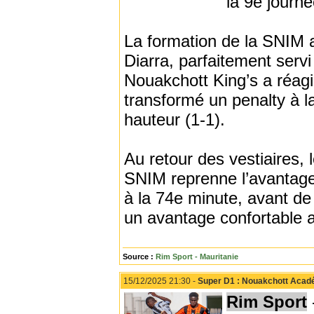
la 9e journ
La formation de la SNIM a
Diarra, parfaitement servi
Nouakchott King’s a réagi
transformé un penalty à l
hauteur (1-1).
Au retour des vestiaires, 
SNIM reprenne l’avantage.
à la 74e minute, avant de 
un avantage confortable a
Source :
Rim Sport - Mauritanie
15/12/2025 21:30 -
Super D1 : Nouakchott Acadé
Rim Sport