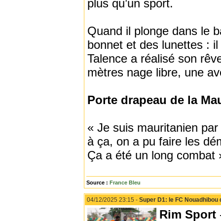
plus qu’un sport.
Quand il plonge dans le 
bonnet et des lunettes : i
Talence a réalisé son rêv
mètres nage libre, une av
Porte drapeau de la Mau
« Je suis mauritanien par 
à ça, on a pu faire les d
Ça a été un long combat »,
Source :
France Bleu
04/12/2025 23:15 -
Super D1: le FC Nouadhibou 
Rim Sport