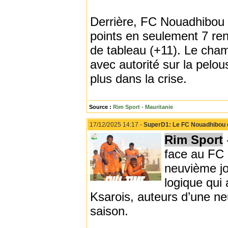
Derrière, FC Nouadhibou s
points en seulement 7 ren
de tableau (+11). Le cham
avec autorité sur la pelo
plus dans la crise.
Source :
Rim Sport - Mauritanie
17/12/2025 14:17 -
SuperD1: Le FC Nouadhibou en
Rim Sport
face au FC 
neuvième jo
logique qui 
Ksarois, auteurs d’une ne
saison.