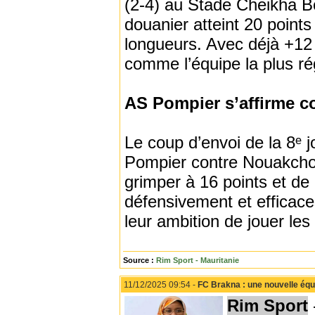
(2-4) au Stade Cheikha Bo
douanier atteint 20 point
longueurs. Avec déjà +12 
comme l’équipe la plus ré
AS Pompier s’affirme c
Le coup d’envoi de la 8ᵉ 
Pompier contre Nouakchot
grimper à 16 points et de
défensivement et efficac
leur ambition de jouer les
Source :
Rim Sport - Mauritanie
11/12/2025 09:54 -
FC Brakna : une nouvelle équi
Rim Sport