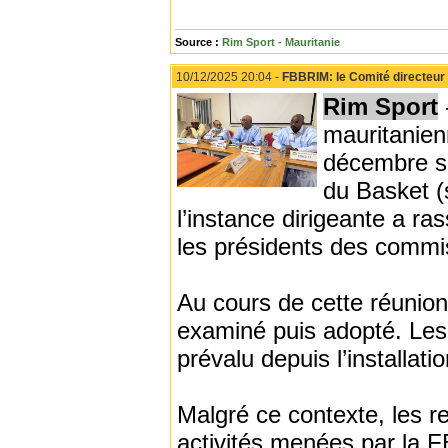
Source :
Rim Sport - Mauritanie
10/12/2025 20:04 -
FBBRIM: le Comité directeur 
Rim Sport
mauritanien
décembre so
du Basket (
l’instance dirigeante a r
les présidents des commi
Au cours de cette réunion
examiné puis adopté. Les
prévalu depuis l’installati
Malgré ce contexte, les r
activités menées par la F