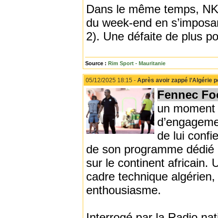
Dans le même temps, NKTT
du week-end en s’imposa
2). Une défaite de plus po
Source :
Rim Sport - Mauritanie
05/12/2025 18:15 -
Après avoir zappé l’Algérie 
Fennec Foo
un moment c
d’engagemen
de lui conf
de son programme dédié à 
sur le continent africain.
cadre technique algérien,
enthousiasme.
Interrogé par la Radio n