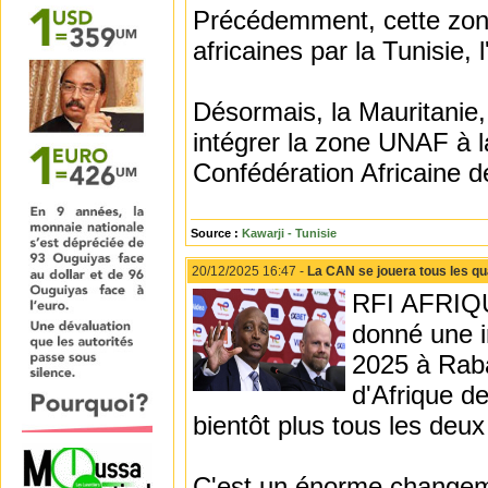
Précédemment, cette zone
africaines par la Tunisie, 
Désormais, la Mauritanie, 
intégrer la zone UNAF à l
Confédération Africaine d
Source :
Kawarji - Tunisie
20/12/2025 16:47 -
La CAN se jouera tous les qu
RFI AFRIQUE
donné une i
2025 à Raba
d'Afrique d
bientôt plus tous les deux
C'est un énorme changeme