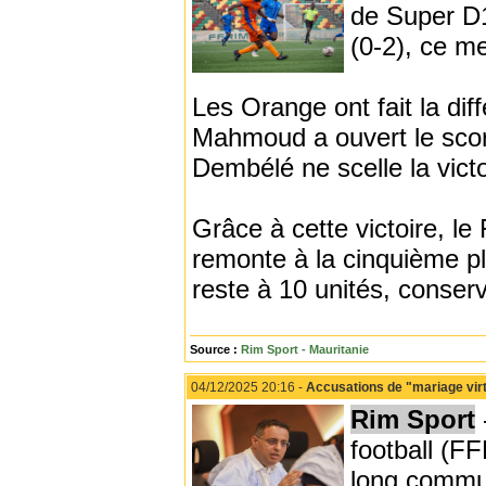
de Super D1
(0-2), ce m
Les Orange ont fait la dif
Mahmoud a ouvert le score
Dembélé ne scelle la victo
Grâce à cette victoire, l
remonte à la cinquième p
reste à 10 unités, conser
Source :
Rim Sport - Mauritanie
04/12/2025 20:16 -
Accusations de "mariage vir
Rim Sport
football (F
long commu