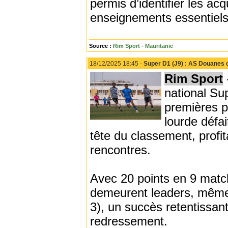
permis d’identifier les acq
enseignements essentiels 
Source :
Rim Sport - Mauritanie
18/12/2025 18:45 -
Super D1 (J9) : AS Douanes 
Rim Sport
national Su
premières p
lourde défa
tête du classement, prof
rencontres.
Avec 20 points en 9 match
demeurent leaders, même 
3), un succès retentissant
redressement.