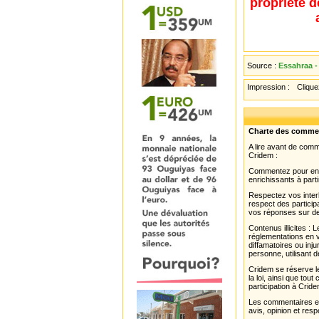
propriété d
Source :
Essahraa -
Impression :
Cliquez
Charte des comme
A lire avant de com
Cridem :
Commentez pour enri
enrichissants à parti
Respectez vos interl
respect des partici
vos réponses sur de
Contenus illicites :
réglementations en v
diffamatoires ou inju
personne, utilisant d
Cridem se réserve le
la loi, ainsi que to
participation à Cride
Les commentaires et 
avis, opinion et resp