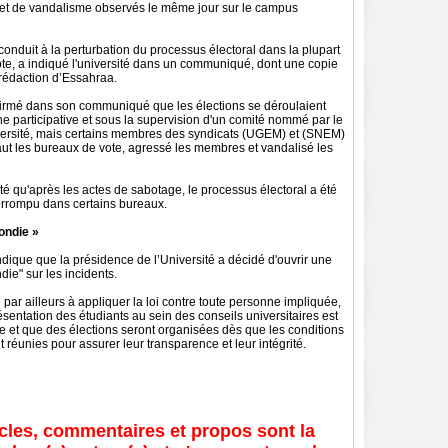
 et de vandalisme observés le même jour sur le campus
conduit à la perturbation du processus électoral dans la plupart
te, a indiqué l'université dans un communiqué, dont une copie
 rédaction d’Essahraa.
nfirmé dans son communiqué que les élections se déroulaient
e participative et sous la supervision d'un comité nommé par le
iversité, mais certains membres des syndicats (UGEM) et (SNEM)
aut les bureaux de vote, agressé les membres et vandalisé les
uté qu'après les actes de sabotage, le processus électoral a été
rrompu dans certains bureaux.
ondie »
ique que la présidence de l’Université a décidé d'ouvrir une
ie" sur les incidents.
 par ailleurs à appliquer la loi contre toute personne impliquée,
ésentation des étudiants au sein des conseils universitaires est
le et que des élections seront organisées dès que les conditions
 réunies pour assurer leur transparence et leur intégrité.
icles, commentaires et propos sont la