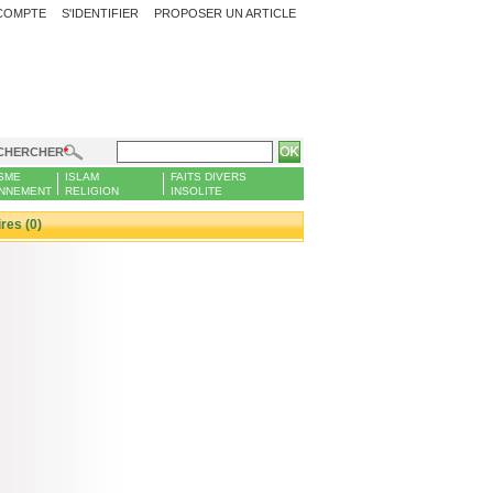
COMPTE
S'IDENTIFIER
PROPOSER UN ARTICLE
CHERCHER
SME
ISLAM
FAITS DIVERS
NNEMENT
RELIGION
INSOLITE
es (0)