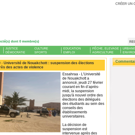
CRÉER UN 
ecté(s) dont 0 membre(s)
RE
JUSTICE
CULTURE
EDUCATION
PÊCHE, ELEVAGE
URBANI
DÉMOCRATIE
SPORTS
EMPLOI
AGRICULTURE
ENVIRO
Commentair
 -
Université de Nouakchott : suspension des élections
rès des actes de violence
Essahraa - L'Université
de Nouakchott a
annoncé, jeudi 27 février
courant en fin d’après-
midi, la suspension
jusqu'à nouvel ordre des
élections des délégués
des étudiants au sein des
conseils des
établissements
universitaires.
La décision de
suspension est
intervenue après des