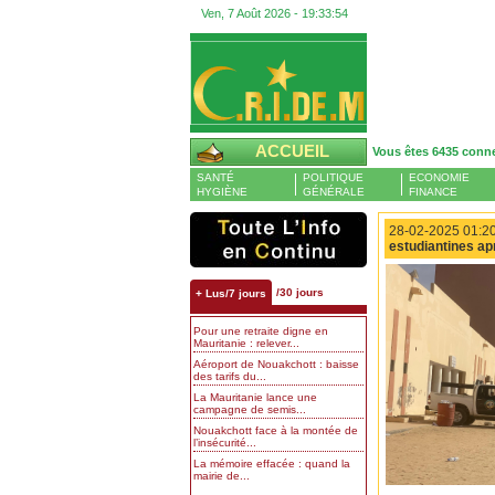
Ven, 7 Août 2026 -
19:33:55
ACCUEIL
Vous êtes 6435 conn
SANTÉ
POLITIQUE
ECONOMIE
HYGIÈNE
GÉNÉRALE
FINANCE
28-02-2025 01:20
estudiantines ap
/30 jours
+ Lus/7 jours
Pour une retraite digne en
Mauritanie : relever...
Aéroport de Nouakchott : baisse
des tarifs du...
La Mauritanie lance une
campagne de semis...
Nouakchott face à la montée de
l’insécurité...
La mémoire effacée : quand la
mairie de...