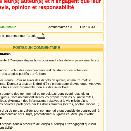
e leur(s) auteur(s) et n'engagent que leur
avis, opinion et responsabilité
 Mauritanie
Commentaires :
0
Lus :
4513
 ici pour imprimer l'article
POSTEZ UN COMMENTAIRE
ntaires
menter! Quelques dispositions pour rendre les débats passionnants sur
chir : Le but des commentaires est d'instaurer des échanges
r des articles publiés sur Cridem.
ocuteurs : Pour assurer des débats de qualité, un maître-mot: le
pants. Donnez à chacun le droit d'être en désaccord avec vous. Appuyez
s faits et des arguments, non sur des invectives.
 Le contenu des commentaires ne doit pas contrevenir aux lois et
igueur. Sont notamment illicites les propos racistes ou antisémites,
rieux, divulguant des informations relatives à la vie privée d'une
es oeuvres protégées par les droits d'auteur (textes, photos, vidéos...).
 droit de ne pas valider tout commentaire susceptible de contrevenir à
ut commentaire hors-sujet, promotionnel ou grossier. Merci pour votre
m!
propos sont la propriété de leur(s) auteur(s) et n'engagent que leur
onsabilité.