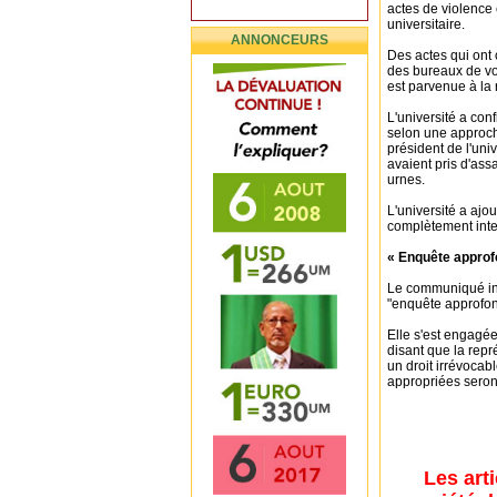
actes de violence
universitaire.
ANNONCEURS
Des actes qui ont 
des bureaux de vo
est parvenue à la
L'université a co
selon une approch
président de l'un
avaient pris d'ass
urnes.
L'université a ajo
complètement inte
« Enquête approf
Le communiqué ind
"enquête approfond
Elle s'est engagée
disant que la repr
un droit irrévocab
appropriées seront
Les art