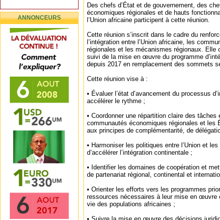
Des chefs d’État et de gouvernement, des c
économiques régionales et de hauts fonctionn
ANNONCEURS
l’Union africaine participent à cette réunion.
Cette réunion s’inscrit dans le cadre du renfor
l’intégration entre l’Union africaine, les com
régionales et les mécanismes régionaux. Elle c
suivi de la mise en œuvre du programme d’inté
depuis 2017 en remplacement des sommets semes
Cette réunion vise à :
• Évaluer l’état d’avancement du processus d’i
accélérer le rythme ;
• Coordonner une répartition claire des tâches e
communautés économiques régionales et les
aux principes de complémentarité, de délégatio
• Harmoniser les politiques entre l’Union et les
d’accélérer l’intégration continentale ;
• Identifier les domaines de coopération et m
de partenariat régional, continental et internat
• Orienter les efforts vers les programmes priori
ressources nécessaires à leur mise en œuvre e
vie des populations africaines ;
• Suivre la mise en œuvre des décisions juri