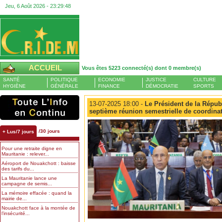
Jeu, 6 Août 2026 -
23:29:48
ACCUEIL
Vous êtes 5223 connecté(s) dont 0 membre(s)
SANTÉ
POLITIQUE
ECONOMIE
JUSTICE
CULTURE
HYGIÈNE
GÉNÉRALE
FINANCE
DÉMOCRATIE
SPORTS
13-07-2025 18:00 -
Le Président de la Républ
septième réunion semestrielle de coordinat
/30 jours
+ Lus/7 jours
Pour une retraite digne en
Mauritanie : relever...
Aéroport de Nouakchott : baisse
des tarifs du...
La Mauritanie lance une
campagne de semis...
La mémoire effacée : quand la
mairie de...
Nouakchott face à la montée de
l’insécurité...