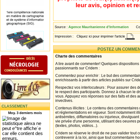
leur avis, opinion et r
Source :
Agence Mauritanienne d'Information
Co
Impression :
Cliquez ici pour imprimer l'article
POSTEZ UN COMMEN
Charte des commentaires
A lire avant de commenter! Quelques dispositions
passionnants sur Cridem :
Commentez pour enrichir : Le but des commentair
enrichissants à partir des articles publiés sur Cri
Respectez vos interlocuteurs : Pour assurer des d
le respect des participants. Donnez à chacun le d
vous. Appuyez vos réponses sur des faits et des 
invectives.
CLASSEMENT
Contenus illicites : Le contenu des commentaires n
et réglementations en vigueur. Sont notamment illi
Moy. 3 derniers mois
antisémites, diffamatoires ou injurieux, divulguant
vie privée d'une personne, utilisant des oeuvres p
(textes, photos, vidéos...).
Cridem se réserve le droit de ne pas valider tout
contrevenir à la loi, ainsi que tout commentaire h