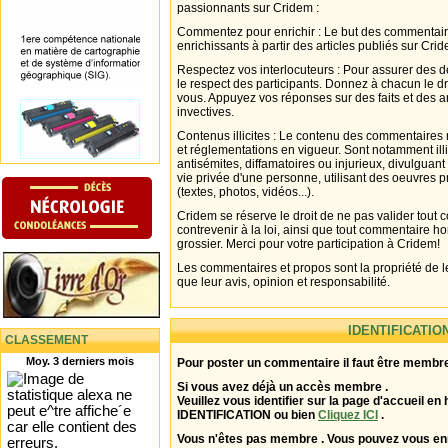
passionnants sur Cridem :
Commentez pour enrichir : Le but des commentair
enrichissants à partir des articles publiés sur Cri
Respectez vos interlocuteurs : Pour assurer des d
le respect des participants. Donnez à chacun le d
vous. Appuyez vos réponses sur des faits et des 
invectives.
Contenus illicites : Le contenu des commentaires n
et réglementations en vigueur. Sont notamment illi
antisémites, diffamatoires ou injurieux, divulguant
vie privée d'une personne, utilisant des oeuvres p
(textes, photos, vidéos...).
Cridem se réserve le droit de ne pas valider tout
contrevenir à la loi, ainsi que tout commentaire h
grossier. Merci pour votre participation à Cridem!
Les commentaires et propos sont la propriété de l
que leur avis, opinion et responsabilité.
IDENTIFICATIO
CLASSEMENT
Moy. 3 derniers mois
Pour poster un commentaire il faut être membre
Si vous avez déjà un accès membre .
Veuillez vous identifier sur la page d'accueil en 
IDENTIFICATION ou bien
Cliquez ICI
.
Vous n'êtes pas membre . Vous pouvez vous enr