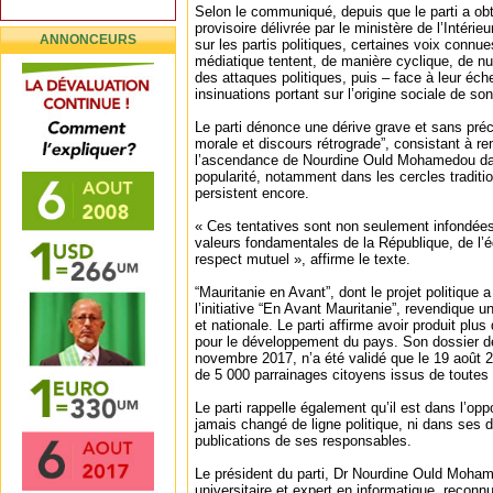
Selon le communiqué, depuis que le parti a ob
provisoire délivrée par le ministère de l’Intérieu
ANNONCEURS
sur les partis politiques, certaines voix connu
médiatique tentent, de manière cyclique, de nu
des attaques politiques, puis – face à leur éc
insinuations portant sur l’origine sociale de so
Le parti dénonce une dérive grave et sans préc
morale et discours rétrograde”, consistant à r
l’ascendance de Nourdine Ould Mohamedou dans 
popularité, notamment dans les cercles traditi
persistent encore.
« Ces tentatives sont non seulement infondées
valeurs fondamentales de la République, de l’ég
respect mutuel », affirme le texte.
“Mauritanie en Avant”, dont le projet politique a
l’initiative “En Avant Mauritanie”, revendique u
et nationale. Le parti affirme avoir produit plu
pour le développement du pays. Son dossier d
novembre 2017, n’a été validé que le 19 août 2
de 5 000 parrainages citoyens issus de toutes
Le parti rappelle également qu’il est dans l’opp
jamais changé de ligne politique, ni dans ses d
publications de ses responsables.
Le président du parti, Dr Nourdine Ould Moh
universitaire et expert en informatique, reconn