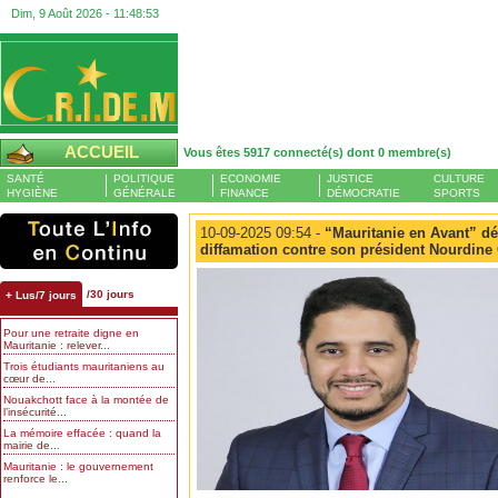
Dim, 9 Août 2026 -
11:48:54
ACCUEIL
Vous êtes 5917 connecté(s) dont 0 membre(s)
SANTÉ
POLITIQUE
ECONOMIE
JUSTICE
CULTURE
HYGIÈNE
GÉNÉRALE
FINANCE
DÉMOCRATIE
SPORTS
10-09-2025 09:54 -
“Mauritanie en Avant” d
diffamation contre son président Nourdi
/30 jours
+ Lus/7 jours
Pour une retraite digne en
Mauritanie : relever...
Trois étudiants mauritaniens au
cœur de...
Nouakchott face à la montée de
l’insécurité...
La mémoire effacée : quand la
mairie de...
Mauritanie : le gouvernement
renforce le...