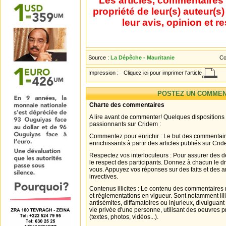
Les articles, commentaires 
propriété de leur(s) auteur(s
leur avis, opinion et r
Source :
La Dépêche - Mauritanie
Co
Impression :
Cliquez ici pour imprimer l'article
POSTEZ UN COMMEN
Charte des commentaires
A lire avant de commenter! Quelques dispositions
passionnants sur Cridem :
Commentez pour enrichir : Le but des commentair
enrichissants à partir des articles publiés sur Cri
Respectez vos interlocuteurs : Pour assurer des d
le respect des participants. Donnez à chacun le d
vous. Appuyez vos réponses sur des faits et des 
invectives.
Contenus illicites : Le contenu des commentaires n
et réglementations en vigueur. Sont notamment illi
antisémites, diffamatoires ou injurieux, divulguant
vie privée d'une personne, utilisant des oeuvres p
(textes, photos, vidéos...).