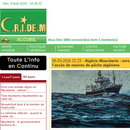
Dim, 9 Août 2026 -
10:28:22
ACCUEIL
Vous êtes 5850 connecté(s) dont 1 membre(s)
SANTÉ
POLITIQUE
ECONOMIE
JUSTICE
CULTURE
HYGIÈNE
GÉNÉRALE
FINANCE
DÉMOCRATIE
SPORTS
06-03-2026 22:23 -
Algérie–Mauritanie : vers
l’accès de navires de pêche algériens
/30 jours
+ Lus/7 jours
Pour une retraite digne en
Mauritanie : relever...
Trois étudiants mauritaniens au
cœur de...
Nouakchott face à la montée de
l’insécurité...
La mémoire effacée : quand la
mairie de...
Mauritanie : le gouvernement
renforce le...