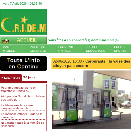
Ven, 7 Août 2026 -
06:31:47
ACCUEIL
Vous êtes 4355 connecté(s) dont 0 membre(s)
SANTÉ
POLITIQUE
ECONOMIE
JUSTICE
CULTURE
HYGIÈNE
GÉNÉRALE
FINANCE
DÉMOCRATIE
SPORTS
02-06-2026 18:00 -
Carburants : la valse des
citoyen paie encore
/30 jours
+ Lus/7 jours
Pour une retraite digne en
Mauritanie : relever...
Aéroport de Nouakchott : baisse
des tarifs du...
La Mauritanie lance une
campagne de semis...
La mémoire effacée : quand la
mairie de...
Nouakchott face à la montée de
l’insécurité...