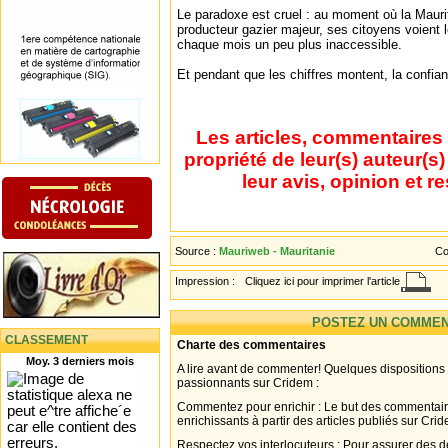
Le paradoxe est cruel : au moment où la Maurit
producteur gazier majeur, ses citoyens voient l
chaque mois un peu plus inaccessible.
Et pendant que les chiffres montent, la confian
Les articles, commentaires 
propriété de leur(s) auteur(s
leur avis, opinion et r
Source :
Mauriweb - Mauritanie
Co
Impression :
Cliquez ici pour imprimer l'article
POSTEZ UN COMMEN
CLASSEMENT
Charte des commentaires
Moy. 3 derniers mois
A lire avant de commenter! Quelques dispositions
passionnants sur Cridem :
Commentez pour enrichir : Le but des commentair
enrichissants à partir des articles publiés sur Cri
Respectez vos interlocuteurs : Pour assurer des d