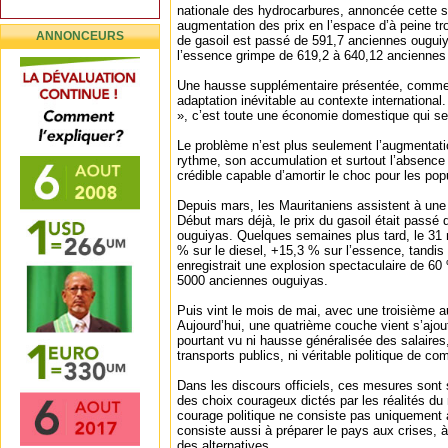
nationale des hydrocarbures, annoncée cette 
augmentation des prix en l’espace d’à peine tro
ANNONCEURS
de gasoil est passé de 591,7 anciennes ouguiy
l’essence grimpe de 619,2 à 640,12 anciennes
Une hausse supplémentaire présentée, comme
adaptation inévitable au contexte international
», c’est toute une économie domestique qui se
Le problème n’est plus seulement l’augmentat
rythme, son accumulation et surtout l’absence
crédible capable d’amortir le choc pour les pop
Depuis mars, les Mauritaniens assistent à une v
Début mars déjà, le prix du gasoil était passé
ouguiyas. Quelques semaines plus tard, le 31
% sur le diesel, +15,3 % sur l’essence, tandi
enregistrait une explosion spectaculaire de 60 
5000 anciennes ouguiyas.
Puis vint le mois de mai, avec une troisième 
Aujourd’hui, une quatrième couche vient s’ajout
pourtant vu ni hausse généralisée des salaires,
transports publics, ni véritable politique de co
Dans les discours officiels, ces mesures son
des choix courageux dictés par les réalités du
courage politique ne consiste pas uniquement à
consiste aussi à préparer le pays aux crises, à 
des alternatives.