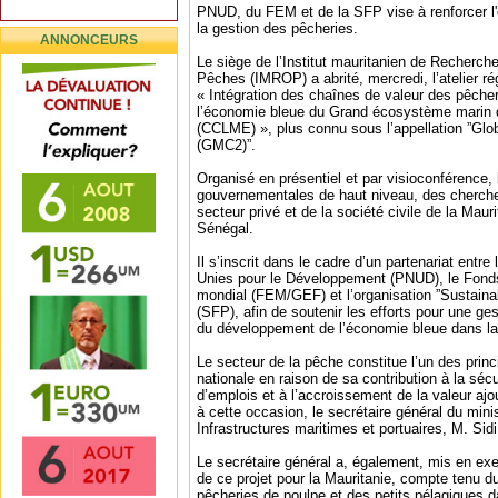
PNUD, du FEM et de la SFP vise à renforcer l'
la gestion des pêcheries.
ANNONCEURS
Le siège de l’Institut mauritanien de Recherc
Pêches (IMROP) a abrité, mercredi, l’atelier ré
« Intégration des chaînes de valeur des pêche
l’économie bleue du Grand écosystème marin 
(CCLME) », plus connu sous l’appellation ”Gl
(GMC2)”.
Organisé en présentiel et par visioconférence, l
gouvernementales de haut niveau, des cherche
secteur privé et de la société civile de la Maur
Sénégal.
Il s’inscrit dans le cadre d’un partenariat ent
Unies pour le Développement (PNUD), le Fonds
mondial (FEM/GEF) et l’organisation ”Sustaina
(SFP), afin de soutenir les efforts pour une ge
du développement de l’économie bleue dans la
Le secteur de la pêche constitue l’un des princ
nationale en raison de sa contribution à la sécu
d’emplois et à l’accroissement de la valeur ajo
à cette occasion, le secrétaire général du min
Infrastructures maritimes et portuaires, M. Sid
Le secrétaire général a, également, mis en exer
de ce projet pour la Mauritanie, compte tenu du
pêcheries de poulpe et des petits pélagiques 