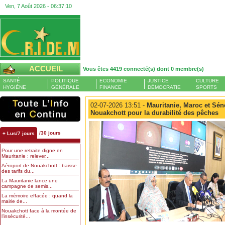
Ven, 7 Août 2026 -
06:37:11
ACCUEIL
Vous êtes 4419 connecté(s) dont 0 membre(s)
SANTÉ
POLITIQUE
ECONOMIE
JUSTICE
CULTURE
HYGIÈNE
GÉNÉRALE
FINANCE
DÉMOCRATIE
SPORTS
02-07-2026 13:51 -
Mauritanie, Maroc et Séné
Nouakchott pour la durabilité des pêches
/30 jours
+ Lus/7 jours
Pour une retraite digne en
Mauritanie : relever...
Aéroport de Nouakchott : baisse
des tarifs du...
La Mauritanie lance une
campagne de semis...
La mémoire effacée : quand la
mairie de...
Nouakchott face à la montée de
l’insécurité...