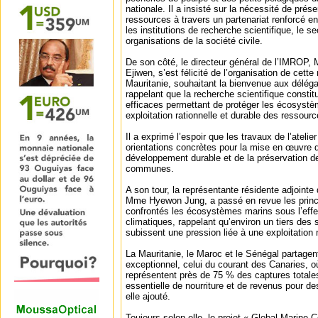
nationale. Il a insisté sur la nécessité de pré
ressources à travers un partenariat renforcé ent
les institutions de recherche scientifique, le se
organisations de la société civile.
De son côté, le directeur général de l’IMROP
Ejiwen, s’est félicité de l’organisation de cette
Mauritanie, souhaitant la bienvenue aux déléga
rappelant que la recherche scientifique constit
efficaces permettant de protéger les écosystè
exploitation rationnelle et durable des ressourc
Il a exprimé l’espoir que les travaux de l’ateli
orientations concrètes pour la mise en œuvre d
développement durable et de la préservation 
communes.
A son tour, la représentante résidente adjoin
Mme Hyewon Jung, a passé en revue les princ
confrontés les écosystèmes marins sous l’ef
climatiques, rappelant qu’environ un tiers des
subissent une pression liée à une exploitation 
La Mauritanie, le Maroc et le Sénégal partage
exceptionnel, celui du courant des Canaries, o
représentent près de 75 % des captures totale
essentielle de nourriture et de revenus pour de
elle ajouté.
Toujours selon elle, le projet « Global Marine 